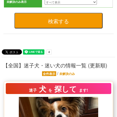
未解決のみ表示
【全国】迷子犬・迷い犬の情報一覧 (更新順)
/
全件表示
未解決のみ
犬
探して
迷子
を
ます!