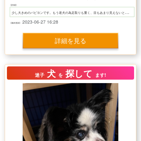
【詳細】
少
し大きめのパピヨンです。もう老犬の為足取りも重く、目もあまり見えないと思います。そんなに遠くへは行けないと思いますので諏訪市湖南大熊周辺で見かけた方がおりましたらどんな些細な情報でも結構ですのでお願い致します。
2023-06-27 16:28
【最終更新】
詳細を見る
犬
探して
迷子
を
ます!