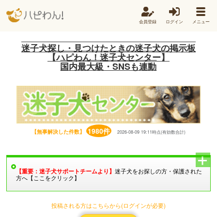
会員登録
ログイン
メニュー
迷子犬探し・見つけたときの迷子犬の掲示板
【ハピわん！迷子犬センター】
国内最大級・SNSも連動
1980件
【無事解決した件数】
2026-08-09 19:11時点(有効数合計)
【重要：迷子犬サポートチームより】
迷子犬をお探しの方・保護された
方へ【ここをクリック】
投稿される方はこちらから(ログインが必要)