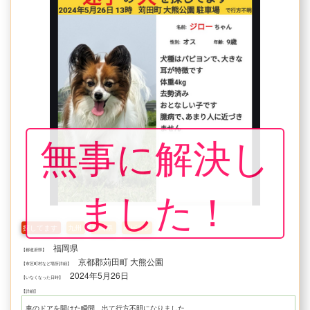
無事に解決し
ました！
探してます
九州
福岡県
パピヨン
福岡県
【都道府県】
京都郡苅田町 大熊公園
【市区町村など場所詳細】
2024年5月26日
【いなくなった日時】
【詳細】
車のドアを開けた瞬間、出て行方不明になりました