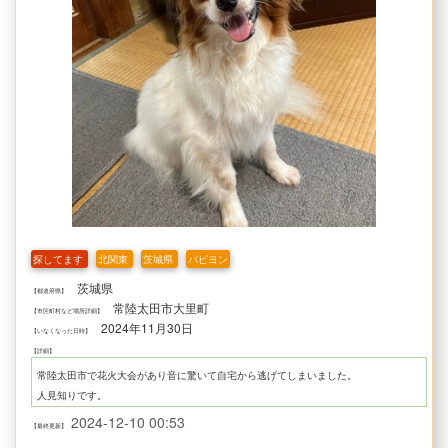
探してます
北関東
茨城県
パピヨン
茨城県
【都道府県】
常陸太田市大里町
【市区町村など場所詳細】
2024年11月30日
【いなくなった日時】
【詳細】
常陸太田市で花火大会があり音に驚いて自宅から逃げてしまいました。
人見知りです。
2024-12-10 00:53
【最終更新】