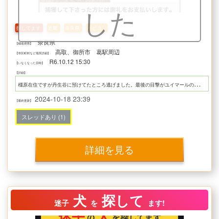
した
探してます
近畿
奈良県
パピヨン
奈良県
【都道府県】
高取、御所市 葛駅周辺
【市区町村など場所詳細】
R6.10.12 15:30
【いなくなった日時】
【詳細】
橿
原在住ですが丹生谷に預けてたところ逃げました。最後の目撃がユイマールの前です。どんな些細なことでも結構ですので、情報お待ちしてます。保護していただいた方には謝礼もお支払いします。よろしくお願いします。
2024-10-18 23:39
【最終更新】
スレッドあり (1)
詳細を見る
犬
探して
迷子
を
ます!