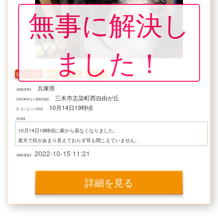
無事に解決し
ました！
探してます
近畿
兵庫県
パピヨン
兵庫県
【都道府県】
三木市志染町西自由が丘
【市区町村など場所詳細】
10月14日19時頃
【いなくなった日時】
【詳細】
10月14日19時頃に家から居なくなりました。
老犬で目があまり見えておらず耳も聞こえていません。
老犬のためとても心配しております。
2022-10-15 11:21
【最終更新】
些細なことでも構いませんので情報頂けますとありがたいです。
詳細を見る