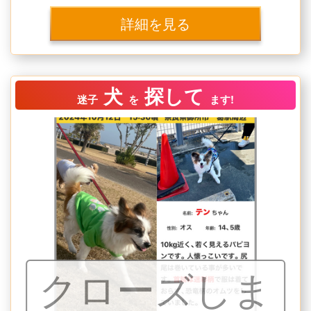
詳細を見る
犬
探して
迷子
を
ます!
クローズしま