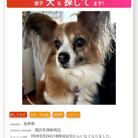
犬
探して
迷子
を
ます!
探してます
北陸・甲信越
長野県
パピヨン
長野県
【都道府県】
諏訪市湖南周辺
【市区町村など場所詳細】
R5年6月24日18時頃自宅からいなくなりました。
【いなくなった日時】