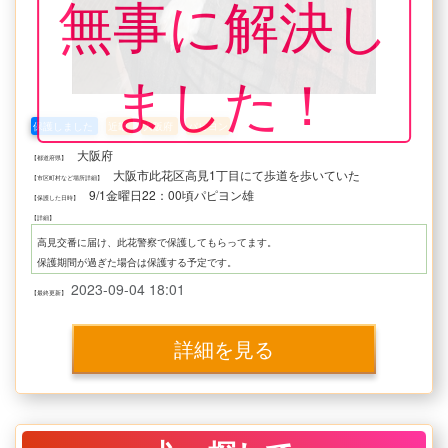
無事に解決し
ました！
保護しました
近畿
大阪府
パピヨン
大阪府
【都道府県】
大阪市此花区高見1丁目にて歩道を歩いていた
【市区町村など場所詳細】
9/1金曜日22：00頃パピヨン雄
【保護した日時】
【詳細】
高見交番に届け、此花警察で保護してもらってます。
保護期間が過ぎた場合は保護する予定です。
2023-09-04 18:01
【最終更新】
詳細を見る