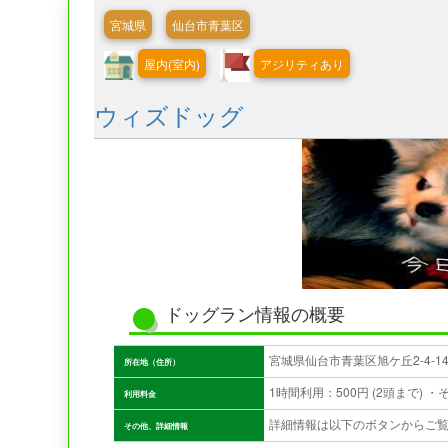
宮城県
仙台市青葉区
屋内(室内)
アジリティあり
ウィズドッグ
ドッグラン情報の概要
宮城県仙台市青葉区旭ケ丘2-4-14
所在地（住所）
利用料金
詳細情報は以下のボタンからご
その他、詳細情報