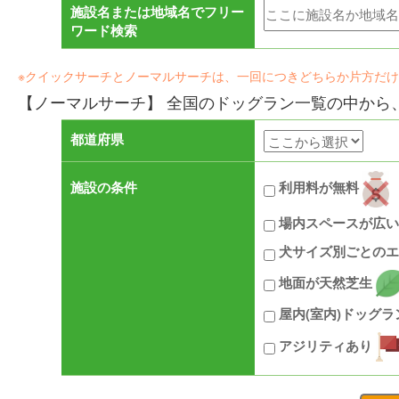
施設名または地域名でフリー
ワード検索
※クイックサーチとノーマルサーチは、一回につきどちらか片方だ
【ノーマルサーチ】 全国のドッグラン一覧の中から
都道府県
施設の条件
利用料が無料
場内スペースが広
犬サイズ別ごとのエ
地面が天然芝生
屋内(室内)ドッグ
アジリティあり