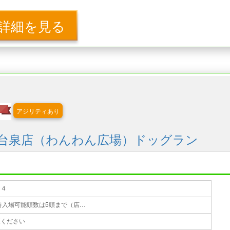
詳細を見る
アジリティあり
台泉店（わんわん広場）ドッグラン
４４
無料 ※１組1時間まで利用可 ※同時入場可能頭数は5頭まで（店舗により異なる場合あり） ※1組が同時に放すのは1頭まで
覧ください