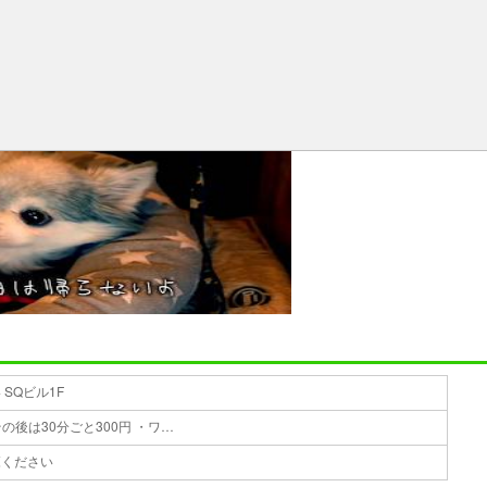
 SQビル1F
1時間利用：500円 (2頭まで) ・その後は30分ごと300円 ・ワンコ追加は1頭につき200円
覧ください