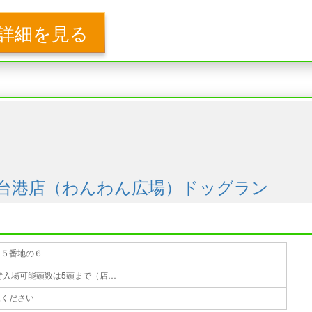
詳細を見る
台港店（わんわん広場）ドッグラン
目５番地の６
無料 ※１組1時間まで利用可 ※同時入場可能頭数は5頭まで（店舗により異なる場合あり） ※1組が同時に放すのは1頭まで
覧ください