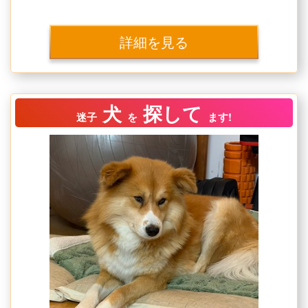
詳細を見る
犬
探して
迷子
を
ます!