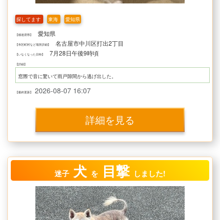
探してます
東海
愛知県
愛知県
【都道府県】
名古屋市中川区打出2丁目
【市区町村など場所詳細】
7月28日午後9時頃
【いなくなった日時】
【詳細】
窓際で音に驚いて雨戸隙間から逃げ出した。
2026-08-07 16:07
【最終更新】
詳細を見る
犬
目撃
迷子
を
しました!