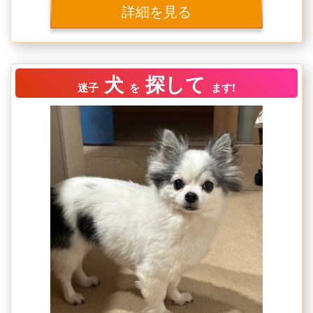
詳細を見る
犬
探して
迷子
を
ます!