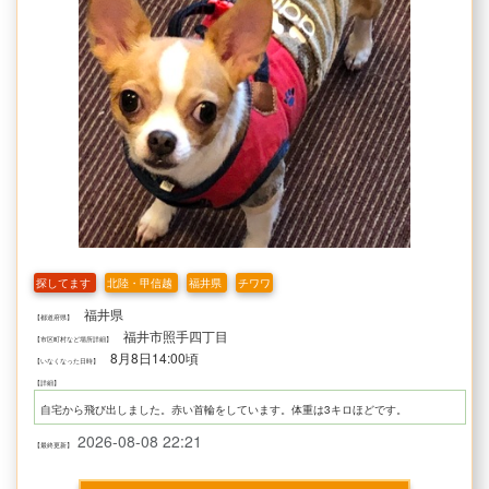
探してます
北陸・甲信越
福井県
チワワ
福井県
【都道府県】
福井市照手四丁目
【市区町村など場所詳細】
8月8日14:00頃
【いなくなった日時】
【詳細】
自宅から飛び出しました。赤い首輪をしています。体重は3キロほどです。
2026-08-08 22:21
【最終更新】