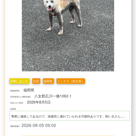
目撃しました
九州
福岡県
ミックス（柴犬系）
福岡県
【都道府県】
八女郡広川一條1062-1
【市区町村など場所詳細】
2026年8月5日
【見かけた日時】
【詳細】
警
察に連絡してあるので、保健所に連れていかれる可能性ありです。飼い主さんの発見を願っています。
2026-08-05 09:02
【最終更新】