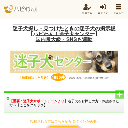
会員登録
ログイン
メニュー
迷子犬探し・見つけたときの迷子犬の掲示板
【ハピわん！迷子犬センター】
国内最大級・SNSも連動
1980件
【無事解決した件数】
2026-08-09 15:00時点(有効数合計)
【重要：迷子犬サポートチームより】
迷子犬をお探しの方・保護された
方へ【ここをクリック】
投稿される方はこちらから(ログインが必要)