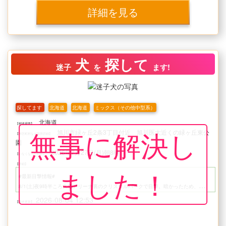
詳細を見る
犬
探して
迷子
を
ます!
探してます
北海道
北海道
ミックス（その他中型系）
北海道
【都道府県】
無事に解決し
旭川市緑ヶ丘2条3丁目付近 旭川医大近くの緑ヶ丘東公
【市区町村など場所詳細】
園
2026年7月27日(月)朝8時
【いなくなった日時】
【詳細】
ました！
#最新目撃情報#
8/1(土)夜9時半ころ大雪アリーナ裏のクリスタルパークで目撃。暗かったため、向かった方向は不明。
2026-08-04 12:53
【最終更新】