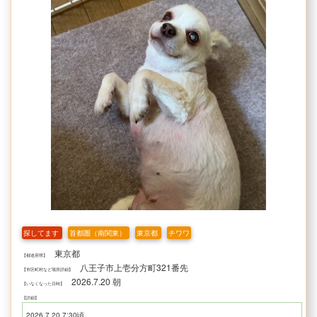
探してます
首都圏（南関東）
東京都
チワワ
東京都
【都道府県】
八王子市上壱分方町321番先
【市区町村など場所詳細】
2026.7.20 朝
【いなくなった日時】
【詳細】
2026.7.20 7:30頃