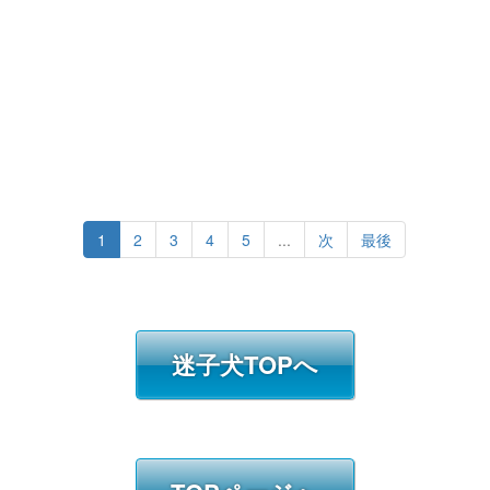
1
2
3
4
5
...
次
最後
迷子犬TOPへ