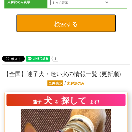
未解決のみ表示
【全国】迷子犬・迷い犬の情報一覧 (更新順)
/
全件表示
未解決のみ
犬
探して
迷子
を
ます!