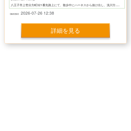
八王子市上壱分方町321番先路上にて、散歩中にハーネスから抜け出し、浅川方面に走って行ってしまいました。
大切な家族です。
2026-07-26 12:38
【最終更新】
懸命に探しています。
よろしくお願いします。。
詳細を見る