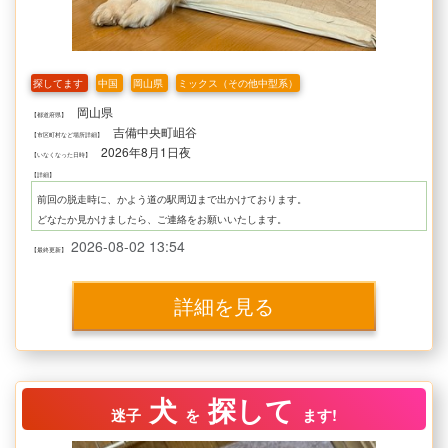
探してます
中国
岡山県
ミックス（その他中型系）
岡山県
【都道府県】
吉備中央町岨谷
【市区町村など場所詳細】
2026年8月1日夜
【いなくなった日時】
【詳細】
前回の脱走時に、かよう道の駅周辺まで出かけております。
どなたか見かけましたら、ご連絡をお願いいたします。
2026-08-02 13:54
【最終更新】
詳細を見る
犬
探して
迷子
を
ます!