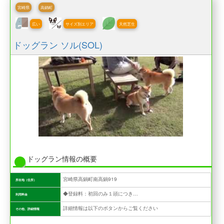
宮崎県
高鍋町
広い
サイズ別エリア
天然芝生
ドッグラン ソル(SOL)
ドッグラン情報の概要
宮崎県高鍋町南高鍋919
所在地（住所）
◆登録料：初回のみ１頭につき300円 ◆利用料：１頭・１人につき600円（１回） ※追加：１頭 200円、１人 200（小学生以上）
利用料金
詳細情報は以下のボタンからご覧ください
その他、詳細情報