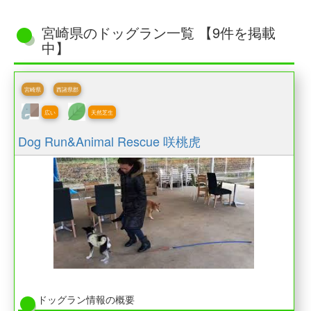
宮崎県のドッグラン一覧 【9件を掲載
中】
宮崎県
西諸県郡
広い
天然芝生
Dog Run&Animal Rescue 咲桃虎
ドッグラン情報の概要