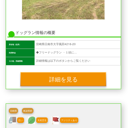
ドッグラン情報の概要
宮崎県日南市大字風田4216-20
所在地（住所）
◆フリードッグラン ・１頭につき店内飲食550円以上の利用でドッグラン無料 ・ドッグランのみの利用は１頭につき500円 ◆貸切ドッグラン ・１頭につき店内飲食550円以上の利用で貸切ドッグラン30分1,000円（貸切時間外にはフリードッグランも無料で利用可能） ・貸切ドッグランのみの利用は30分2,000円（フリードッグランも使用する際は、１頭につき別途500円）
利用料金
詳細情報は以下のボタンからご覧ください
その他、詳細情報
詳細を見る
宮崎県
東諸県郡
広い
天然芝生
アジリティあり