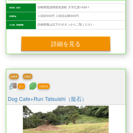
宮崎県西諸県郡高原町 大字広原1426-1
所在地（住所）
１頭目500円 ２頭目以降300円
利用料金
詳細情報は以下のボタンからご覧ください
その他、詳細情報
詳細を見る
宮崎県
日南市
広い
天然芝生
Dog Cafe+Run Tatsuishi（龍石）