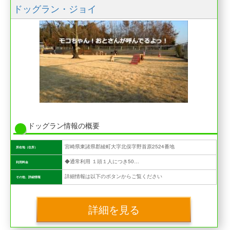
ドッグラン・ジョイ
ドッグラン情報の概要
宮崎県東諸県郡綾町大字北俣字野首原2524番地
所在地（住所）
◆通常利用 １頭１人につき500円 ※追加：１頭200円、１名200円（小学生以上） ◆月決め ・１頭１人につき3,000円 ・１頭２人につき4,000円 ・２頭１人につき4,000円 ・２頭２人につき5,000円 ※追加：１頭1,000円、１名1,000円（小学生以上）
利用料金
詳細情報は以下のボタンからご覧ください
その他、詳細情報
詳細を見る