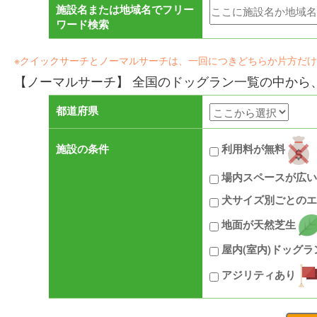
施設名または地域名でフリー
ワード検索
※クイックサーチとノーマルサーチは、一回につきどちらか片方だ
【ノーマルサーチ】 全国のドッグラン一覧の中から
都道府県
施設の条件
利用料が無料
場内スペースが広
犬サイズ別ごとのエ
地面が天然芝生
屋内(室内)ドッグ
アジリティあり