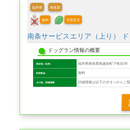
福井県
南条郡
無料
天然芝生
南条サービスエリア（上り） 
ドッグラン情報の概要
福井県南条郡南越前町下牧谷39
所在地（住所）
無料
利用料金
詳細情報は以下のボタンからご
その他、詳細情報