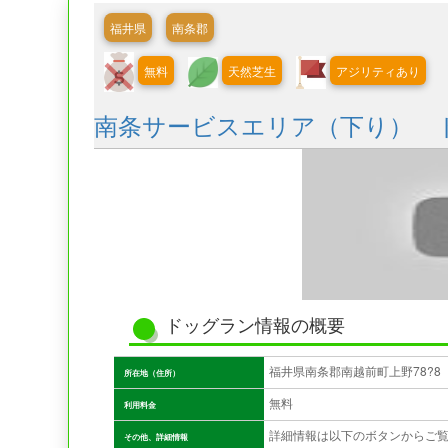
福井県
南条郡
無料
天然芝生
アジリティあり
南条サービスエリア（下り） 
ドッグラン情報の概要
福井県南条郡南越前町上野78?8
所在地（住所）
無料
利用料金
詳細情報は以下のボタンからご
その他、詳細情報