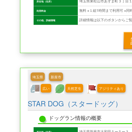
埼玉県東松山市あずま町３丁目
所在地（住所）
利用料金
詳細情報は以下のボタンからご
その他、詳細情報
埼玉県
新座市
広い
天然芝生
アジリティあり
STAR DOG（スタードッグ）
ドッグラン情報の概要
埼玉県新座市大和田５ー５ー３
所在地（住所）