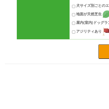
犬サイズ別ごとのエ
地面が天然芝生
屋内(室内)ドッグ
アジリティあり