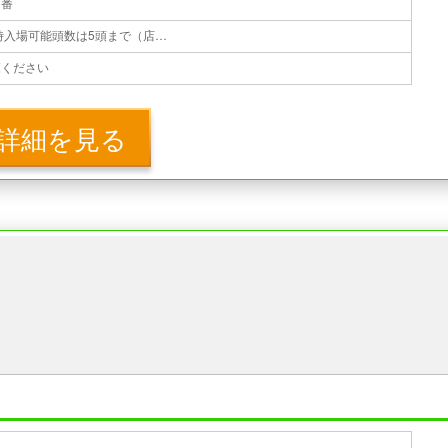
１番
無料 ※１組1時間まで利用可 ※同時入場可能頭数は5頭まで（店舗により異なる場合あり） ※1組が同時に放すのは1頭まで
覧ください
詳細を見る