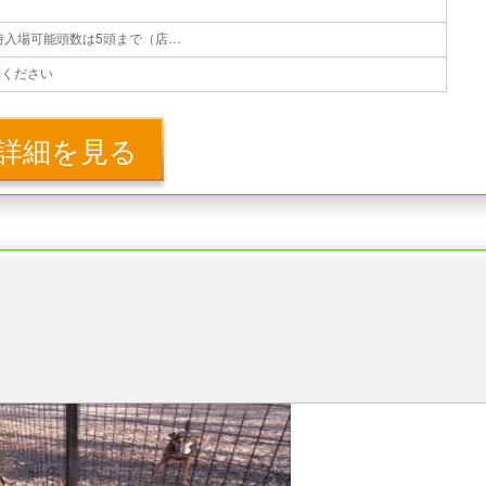
１
無料 ※１組1時間まで利用可 ※同時入場可能頭数は5頭まで（店舗により異なる場合あり） ※1組が同時に放すのは1頭まで
覧ください
詳細を見る