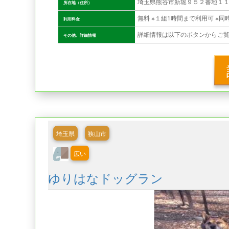
埼玉県熊谷市新堀９５２番地１
所在地（住所）
利用料金
詳細情報は以下のボタンからご
その他、詳細情報
埼玉県
狭山市
広い
ゆりはなドッグラン