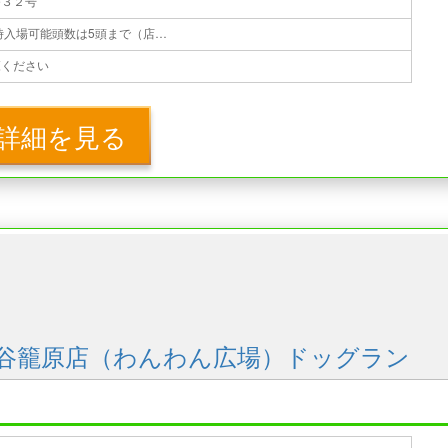
番３２号
無料 ※１組1時間まで利用可 ※同時入場可能頭数は5頭まで（店舗により異なる場合あり） ※1組が同時に放すのは1頭まで
覧ください
詳細を見る
谷籠原店（わんわん広場）ドッグラン