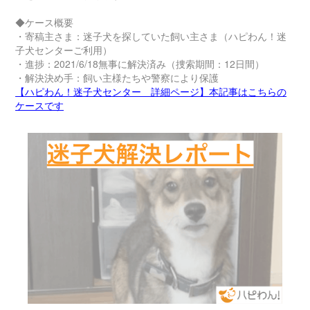
◆ケース概要
・寄稿主さま：迷子犬を探していた飼い主さま（ハピわん！迷
子犬センターご利用）
・進捗：2021/6/18無事に解決済み（捜索期間：12日間）
・解決決め手：飼い主様たちや警察により保護
【ハピわん！迷子犬センター 詳細ページ】本記事はこちらの
ケースです