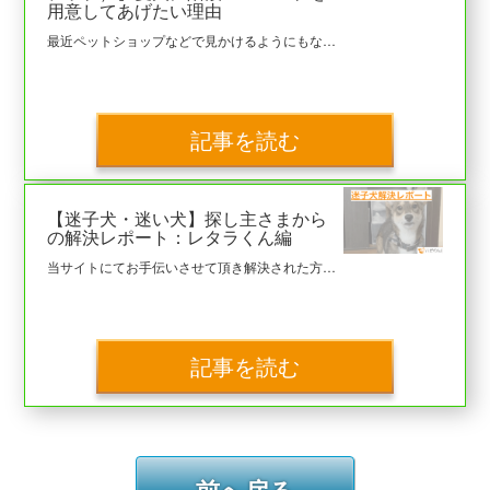
用意してあげたい理由
最近ペットショップなどで見かけるようにもなってきている犬用の階段（ドッグステップ）。 必要な理由は？また、どんな階段を用意してあげればいいか？など、 犬用の階段についてをここではまとめております。
記事を読む
【迷子犬・迷い犬】探し主さまから
の解決レポート：レタラくん編
当サイトにてお手伝いさせて頂き解決された方の事後レポートになります。 ※本文は、寄稿いただいた方の原文をハピわん！にて最低限の校正をし掲載しております。 ◆ケース概要 ・寄稿主さま：迷子犬を探していた飼い主さま（ハピわん！迷子犬センターご利用） ・進捗：2021/6/18無事に解決済み（捜索期間：12日間） ・解決決め手：飼い主様たちや警察により保護
記事を読む