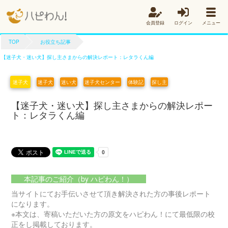
会員登録
ログイン
メニュー
TOP
お役立ち記事
【迷子犬・迷い犬】探し主さまからの解決レポート：レタラくん編
迷子犬
迷子犬
迷い犬
迷子犬センター
体験記
探し主
【迷子犬・迷い犬】探し主さまからの解決レポー
ト：レタラくん編
本記事のご紹介（by ハピわん！）
当サイトにてお手伝いさせて頂き解決された方の事後レポート
になります。
※本文は、寄稿いただいた方の原文をハピわん！にて最低限の校
正をし掲載しております。