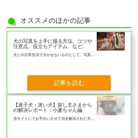
オススメのほかの記事
犬の写真を上手に撮る方法。コツや
注意点、役立ちアイテム、など。
犬との日常生活で欠かせないものとして、写真を撮ることがあります。 より多くの思い出を残すためにも上手に良い写真を撮ることは、必要不可欠なことの一つと言っても過言ではありません。 本稿では、犬の写真を撮る際についてお送りします。
記事を読む
【迷子犬・迷い犬】探し主さまから
の解決レポート：小麦ちゃん編
当サイトにてお手伝いさせて頂き解決された方の事後レポートになります。 ※本文は、寄稿いただいた方の原文をハピわん！にて最低限の校正をし掲載しております。 ◆ケース概要 ・寄稿主さま：迷子犬を探していた飼い主さま ・進捗：2021/5/28無事に解決済み（捜索期間：５日間） ・解決決め手：警察により保護