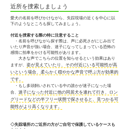
近所を捜索しましょう
愛犬の名前を呼びかけながら、失踪現場の近くを中心に以
下のようなところも探してみましょう。
付近を捜索する際の特に注意すること
・名前を呼びながら探す際は、声に必死さがにじみ出て
いたり声音が強い場合、迷子になってしまっている恐怖の
感情に拍車をかける可能性があります。
大きな声でこちらの位置を知らせるという効果はあり
姿が見えていたり、その付近にいる可能性が高
ますが、
いという場合、柔らかく穏やかな声音で呼ぶ方が効果的
です。
・もし多頭飼いされている中の誰かが迷子になった場
迷子になった付近に他の同居犬を連れて行き、ロン
合、
グリードなどの半フリー状態で探させると、見つかる可
能性がより高くなります。
◇失踪場所のご近所の方がご自宅で保護しているケースも