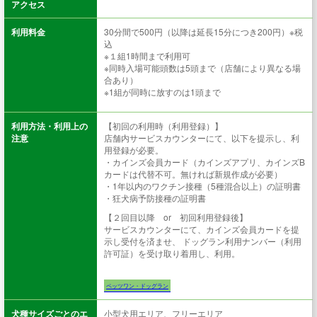
アクセス
利用料金
30分間で500円（以降は延長15分につき200円）※税
込
※１組1時間まで利用可
※同時入場可能頭数は5頭まで（店舗により異なる場
合あり）
※1組が同時に放すのは1頭まで
利用方法・利用上の
【初回の利用時（利用登録）】
注意
店舗内サービスカウンターにて、以下を提示し、利
用登録が必要。
・カインズ会員カード（カインズアプリ、カインズB
カードは代替不可。無ければ新規作成が必要）
・1年以内のワクチン接種（5種混合以上）の証明書
・狂犬病予防接種の証明書
【２回目以降 or 初回利用登録後】
サービスカウンターにて、カインズ会員カードを提
示し受付を済ませ、 ドッグラン利用ナンバー（利用
許可証）を受け取り着用し、利用。
ペッツワン・ドッグラン
犬種サイズごとのエ
小型犬用エリア、フリーエリア