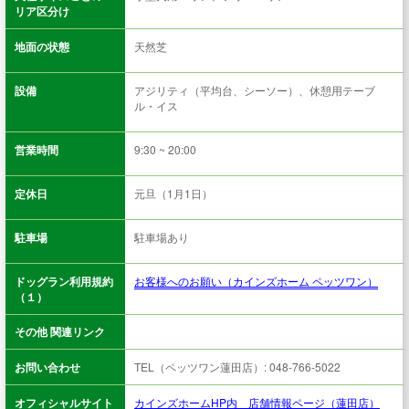
リア区分け
地面の状態
天然芝
設備
アジリティ（平均台、シーソー）、休憩用テーブ
ル・イス
営業時間
9:30 ~ 20:00
定休日
元旦（1月1日）
駐車場
駐車場あり
ドッグラン利用規約
お客様へのお願い（カインズホーム ペッツワン）
（１）
その他 関連リンク
お問い合わせ
TEL（ペッツワン蓮田店）: 048-766-5022
オフィシャルサイト
カインズホームHP内 店舗情報ページ（蓮田店）