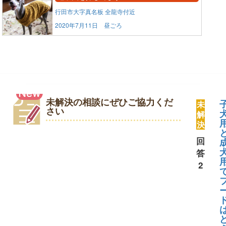
行田市大字真名板 全龍寺付近
2020年7月11日 昼ごろ
未解決の相談にぜひご協力くだ
未
さい
解
決
回
答
2