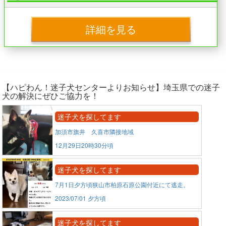
詳細を見る
【ハピわん！迷子犬センターよりお知らせ】埼玉県での迷子
犬の解決にぜひご協力を！
迷子犬を探してます
加須市旗井 久喜市隣接地域
12月29日20時30分頃
迷子犬を探してます
7月1日夕方頃狭山市柏原石原公園付近にて逃走。
2023/07/01 夕方頃
迷子犬を探してます