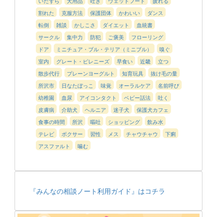
いたずら
犬用品
吐き
ウェットフード
疲れる
割れた
克服方法
保護団体
かわいい
ダンス
転倒
雑談
かしこさ
ダイエット
血統書
サークル
集中力
防犯
ご褒美
フローリング
ドア
ミニチュア・ブル・テリア（ミニブル）
嗅ぐ
室内
グレート・ピレニーズ
早食い
近畿
立つ
散歩代行
プレーンヨーグルト
知育玩具
抜け毛の量
所沢市
日なたぼっこ
味覚
オーラルケア
名前呼び
幼稚園
血尿
アイコンタクト
ベビー話法
吐く
皮膚病
介助犬
ヘルニア
迷子犬
保護犬カフェ
食事の時間
所沢
嘔吐
ショッピング
飲み水
テレビ
ボクサー
習性
メス
チャウチャウ
下痢
アスファルト
噛む
『みんなの相談ノート利用ガイド』はコチラ