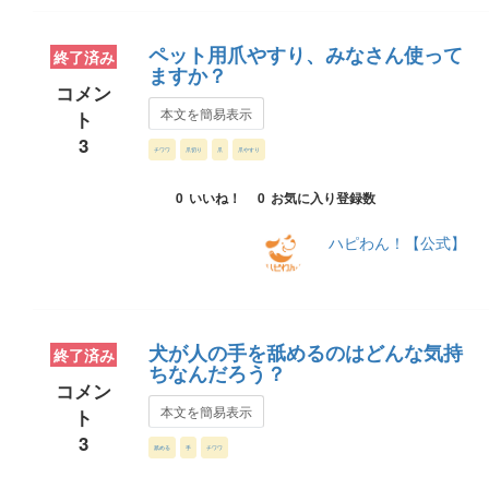
ペット用爪やすり、みなさん使って
終了済み
ますか？
コメン
本文を簡易表示
ト
3
チワワ
爪切り
爪
爪やすり
0
いいね！
0
お気に入り登録数
ハピわん！【公式】
犬が人の手を舐めるのはどんな気持
終了済み
ちなんだろう？
コメン
本文を簡易表示
ト
3
舐める
手
チワワ