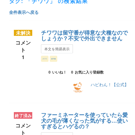
タグ: 「チワワ」 の検索結果
全件表示へ戻る
チワワは留守番が得意な犬種なので
未解決
しょうか？不安で外出できません
コメン
ト
本文を簡易表示
1
チワワ
留守番
0
いいね！
0
お気に入り登録数
ハピわん！【公式】
ファーミネーターを使っていたら愛
終了済み
犬の毛が薄くなった気がする…使い
コメン
すぎるとハゲるの？
ト