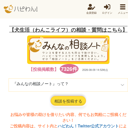
会員登録
ログイン
メニュー
【犬生活（わんこライフ）の相談・質問はこちら】
7326件
【投稿掲載数】
2026-08-09 14:52時点
『みんなの相談ノート』って？
相談を投稿する
お悩みや皆様の助けを借りたい内容、何でもお気軽にご投稿くだ
さい！
ご投稿内容は、サイト内と
ハピわん！Twitter公式アカウント
によ