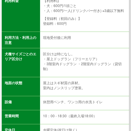
利用料金
【利用料】
・犬：600円/1頭ごと
・人：600円/一人(ドリンクバー付き) ※3歳以下無料
【登録料（初回のみ）】
登録料：600円
利用方法・利用上の
現地受付後に利用
注意
犬種サイズごとのエ
区分けは特になし。
リア区分け
・屋上ドッグラン（フリーエリア）
・3階室内ドッグラン ・2階室内ドッグラン（貸切
制）
地面の状態
屋上はスギ材質の床材。
室内はノンスリップ塗装。
設備
休憩用ベンチ、ワンコ用の水洗トイレ
営業時間
10：00 - 18:30（最終入場18:00）
定休日
水曜定休(祝日は除く)