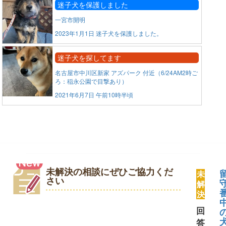
迷子犬を保護しました
一宮市開明
2023年1月1日 迷子犬を保護しました。
迷子犬を探してます
名古屋市中川区新家 アズパーク 付近（6/24AM2時ご
ろ：稲永公園で目撃あり）
2021年6月7日 午前10時半頃
未解決の相談にぜひご協力くだ
未
さい
解
決
回
答