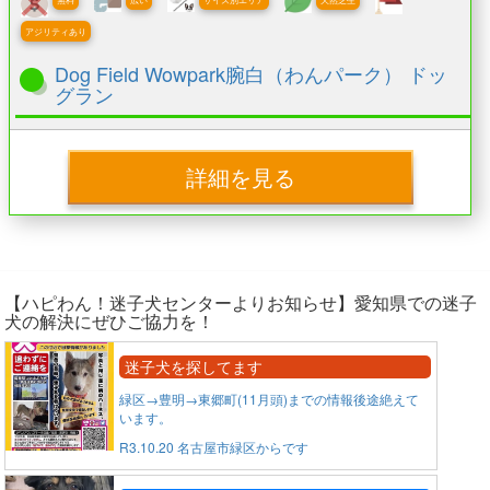
アジリティあり
Dog Field Wowpark腕白（わんパーク） ドッ
グラン
詳細を見る
【ハピわん！迷子犬センターよりお知らせ】愛知県での迷子
犬の解決にぜひご協力を！
迷子犬を探してます
緑区→豊明→東郷町(11月頭)までの情報後途絶えて
います。
R3.10.20 名古屋市緑区からです