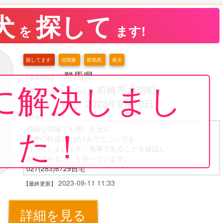
犬
探して
を
ます!
探してます
北関東
群馬県
柴犬
群馬県
【都道府県】
に解決しまし
前橋市大胡町
【市区町村など場所詳細】
2023年9月10日
【いなくなった日時】
【詳細】
た！
些細な情報でも構いません
好奇心旺盛のため1人でどこへでも
行ってしまいます。無事であることを確認し
家へ帰れることを願っています。
027(283)6729自宅
又はo.i.0.9.3.0@icloud.com
2023-09-11 11:33
【最終更新】
の方にご連絡いただけないでしょうか。
何卒よろしくお願いします。
詳細を見る