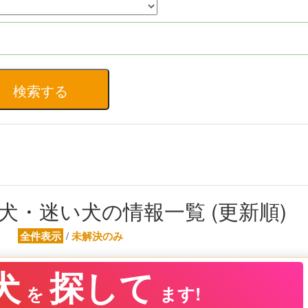
犬・迷い犬の情報一覧 (更新順)
全件表示
未解決のみ
/
犬
探して
を
ます!