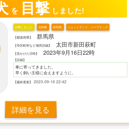
犬
目撃
を
しました!
目撃しました
北関東
群馬県
シェットランド・シープドッグ
群馬県
【都道府県】
太田市新田萩町
【市区町村など場所詳細】
2023年9月16日22時
【見かけた日時】
【詳細】
車に寄ってきました。
早く飼い主様に会えますように。
2023-09-16 22:42
【最終更新】
詳細を見る