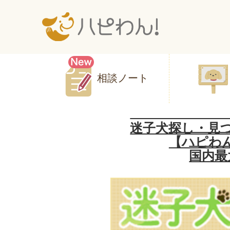
相談ノート
迷子犬探し・見
【ハピわ
国内最