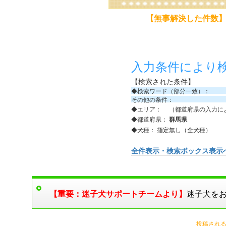
【無事解決した件数
入力条件により
【検索された条件】
◆検索ワード（部分一致）：
その他の条件：
◆エリア： （都道府県の入力に
◆都道府県：
群馬県
◆犬種： 指定無し（全犬種）
全件表示・検索ボックス表示
【重要：迷子犬サポートチームより】
迷子犬を
投稿される