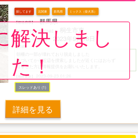
探してます
北関東
群馬県
ミックス（柴犬系）
群馬県
【都道府県】
に解決しまし
桐生市東
【市区町村など場所詳細】
2023年9月18日
【いなくなった日時】
【詳細】
た！
朝柵の一部が壊れており脱走しました
気づいてから近辺を捜索しましたが近くにはおらず
目撃した方は情報提供をお願いいたします。
2023-09-23 01:26
【最終更新】
スレッドあり (1)
詳細を見る