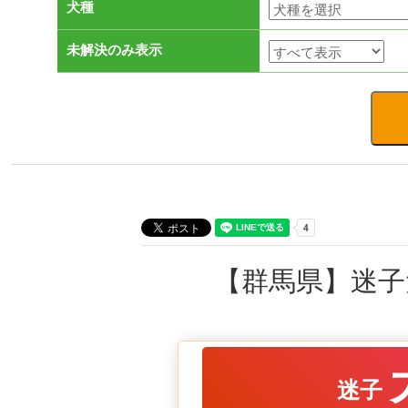
犬種
未解決のみ表示
【群馬県】迷子
迷子