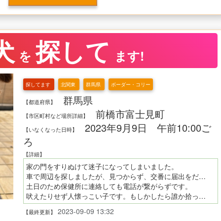
犬
探して
を
ます!
探してます
北関東
群馬県
ボーダー・コリー
群馬県
【都道府県】
前橋市富士見町
【市区町村など場所詳細】
2023年9月9日 午前10:00ご
【いなくなった日時】
ろ
【詳細】
家の門をすりぬけて迷子になってしまいました。
車で周辺を探しましたが、見つからず、交番に届出をだしましたがいまだに連絡が来ません
土日のため保健所に連絡しても電話が繋がらずです。
吠えたりせず人懐っこい子です。もしかしたら誰か拾ってくださったかたがいらっしゃるかもしれません、少しでも何か知っていらっしゃる方がいましたらご連絡お願いいたします。
2023-09-09 13:32
【最終更新】