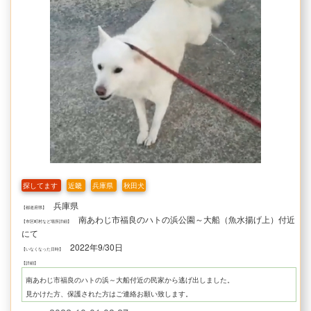
探してます
近畿
兵庫県
秋田犬
兵庫県
【都道府県】
南あわじ市福良のハトの浜公園～大船（魚水揚げ上）付近
【市区町村など場所詳細】
にて
2022年9/30日
【いなくなった日時】
【詳細】
南あわじ市福良のハトの浜～大船付近の民家から逃げ出しました。
見かけた方、保護された方はご連絡お願い致します。