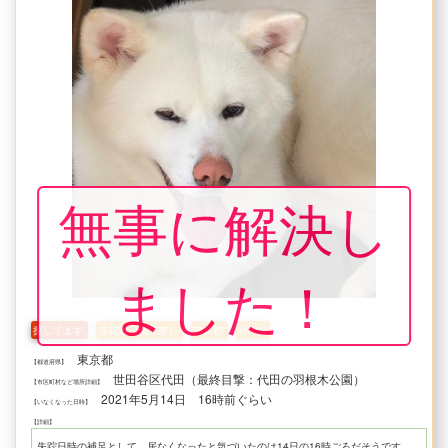
無事に解決し
ました！
探してます
首都圏（南関東）
東京都
秋田犬
東京都
【都道府県】
世田谷区代田（最終目撃：代田の羽根木公園）
【市区町村など場所詳細】
2021年5月14日 16時前ぐらい
【いなくなった日時】
【詳細】
失
踪日時の補足として、居なくなったと気づいたのは14日の16時ごろだそうです
本件、些