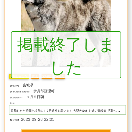
掲載終了しま
した
目撃しました
東北
宮城県
秋田犬
宮城県
【都道府県】
伊具郡亘理町
【市区町村など場所詳細】
９月５日朝
【見かけた日時】
【詳細】
目
撃したら時間と場所の110番通報を願います 大型犬ゆえ 付近の高齢者 児童への注意喚起を願います。
2023-09-28 22:05
【最終更新】