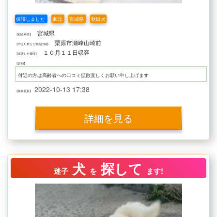
保護しました
東北
宮城県
秋田犬
宮城県
【都道府県】
栗原市瀬峰山崎前
【市区町村など場所詳細】
１０月１１日収容
【保護した日時】
【詳細】
付近の方は高齢者への口コミ拡散宜しくお願い申し上げます
2022-10-13 17:38
【最終更新】
詳細を見る
犬
探して
迷子
を
ます!