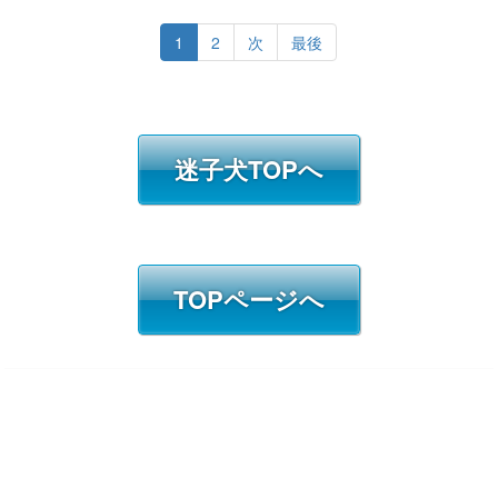
1
2
次
最後
迷子犬TOPへ
TOPページへ