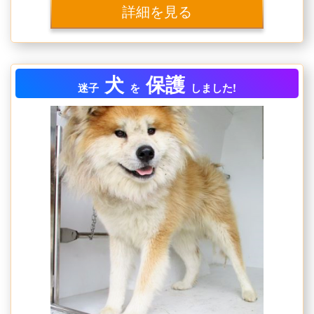
詳細を見る
犬
保護
迷子
を
しました!