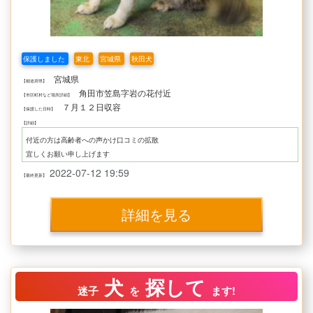
保護しました
東北
宮城県
秋田犬
宮城県
【都道府県】
角田市笠島字岩の花付近
【市区町村など場所詳細】
７月１２日収容
【保護した日時】
【詳細】
付近の方は高齢者への声かけ口コミの拡散
宜しくお願い申し上げます
2022-07-12 19:59
【最終更新】
詳細を見る
犬
探して
迷子
を
ます!