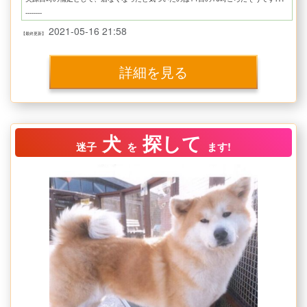
--------
【ハピわん！による代理投稿】
2021-05-16 21:58
【最終更新】
依頼主さま：ainicha2525さま
※本件の情報ございましたら、サイト内メッセージにてご連絡（ハピわん！会員登録後に利用可）、もしくは、「ハピわん！」Twitterアカウントまでご連絡ください
https://twitter.com/hapiwanjp
詳細を見る
犬
探して
迷子
を
ます!