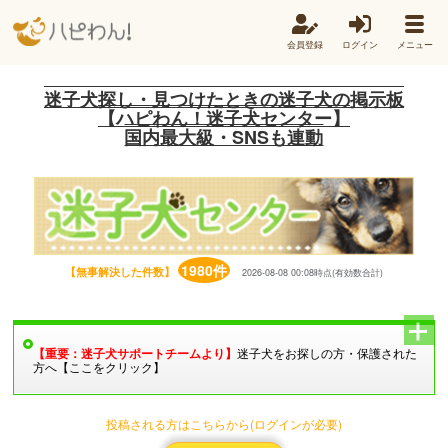
会員登録
ログイン
メニュー
迷子犬探し・見つけたときの迷子犬の掲示板
【ハピわん！迷子犬センター】
国内最大級・SNSも連動
1980件
【無事解決した件数】
2026-08-08 00:08時点(有効数合計)
【重要：迷子犬サポートチームより】
迷子犬をお探しの方・保護された
方へ【ここをクリック】
投稿される方はこちらから(ログインが必要)