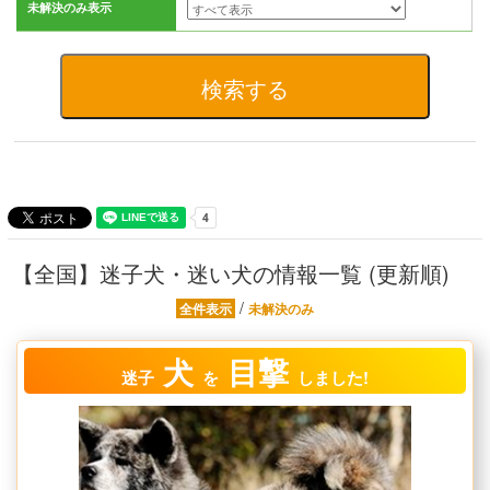
未解決のみ表示
【全国】迷子犬・迷い犬の情報一覧 (更新順)
/
全件表示
未解決のみ
犬
目撃
迷子
を
しました!