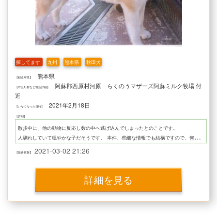
探してます
九州
熊本県
秋田犬
熊本県
【都道府県】
阿蘇郡西原村河原 らくのうマザーズ阿蘇ミルク牧場 付
【市区町村など場所詳細】
近
2021年2月18日
【いなくなった日時】
【詳細】
散歩中に、他の動物に反応し薮の中へ逃げ込んでしまったとのことです。
人馴れしていて穏やかな子だそうです。
本件、些細な情報でも結構ですので、何か情報をお持ちの方はぜひお寄せいただきたく、お願いいたします！
【ハピわん！による代理投稿】
2021-03-02 21:26
【最終更新】
依頼主さま：baishi908さま
※本件の情報ございましたら、サイト内メッセージにてご連絡（ハピわん！会員登録後に利用可）、もしくは、「ハピわん！」Twitterアカウントまでご連絡ください
◇ハピわん！Twitter
詳細を見る
https://twitter.com/hapiwanjp