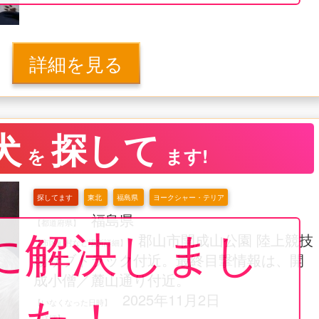
詳細を見る
犬
探して
を
ます!
探してます
東北
福島県
ヨークシャー・テリア
福島県
【都道府県】
に解決しまし
郡山市開成山公園 陸上競技
【市区町村など場所詳細】
場サブトラック付近。最終目撃情報は、開
成小僧／麓山通り付近。
た！
2025年11月2日
【いなくなった日時】
【詳細】