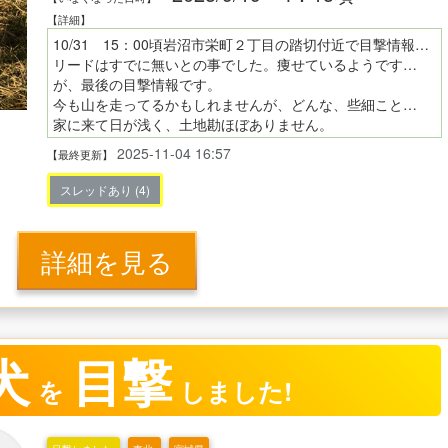
【詳細】
10/31 15：00頃岩沼市栄町２丁目の踏切付近で目撃情報お頂きました！！
リードはすでに無いとの事でした。痩せているようですが、元気に歩いていた様です。周辺でもし見かけた方居りましたら私の携帯若しくは岩沼警察署や保健所の方に連絡して頂けると幸いです！！情報提供、宜しくお願い致します。
が、最後の目撃情報です。
今も山を走ってるかもしれませんが、どんな、些細ことでも構いません、情報提供、宜しくお願い致します。
家に来て日が浅く、土地勘ほぼありません。
人馴れはしています、ほぼ鳴きません。
2025-11-04 16:57
【最終更新】
スレッドあり (4)
詳細を見る
犬
目撃
を
しました!