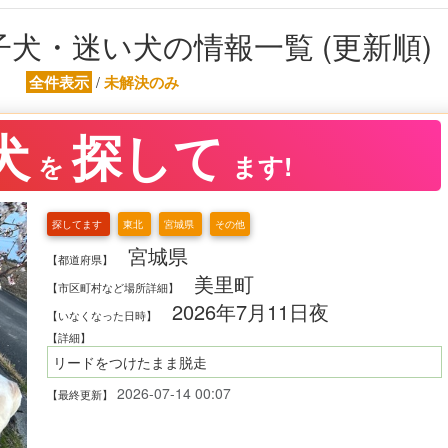
犬・迷い犬の情報一覧 (更新順)
全件表示
未解決のみ
/
犬
探して
を
ます!
探してます
東北
宮城県
その他
宮城県
【都道府県】
美里町
【市区町村など場所詳細】
2026年7月11日夜
【いなくなった日時】
【詳細】
リードをつけたまま脱走
2026-07-14 00:07
【最終更新】