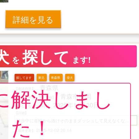
詳細を見る
犬
探して
を
ます!
探してます
東北
青森県
柴犬
青森県
に解決しまし
【都道府県】
青森市浪岡
【市区町村など場所詳細】
2025年11月30日
【いなくなった日時】
【詳細】
た！
散歩中に首輪から抜けそのままダッシュして見えなくなってしまいました
2025-12-02 20:14
【最終更新】