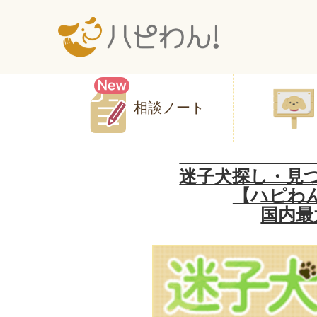
相談ノート
迷子犬探し・見
【ハピわ
国内最