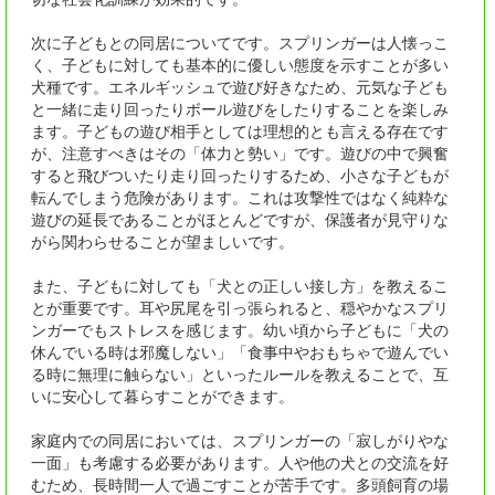
次に子どもとの同居についてです。スプリンガーは人懐っこ
く、子どもに対しても基本的に優しい態度を示すことが多い
犬種です。エネルギッシュで遊び好きなため、元気な子ども
と一緒に走り回ったりボール遊びをしたりすることを楽しみ
ます。子どもの遊び相手としては理想的とも言える存在です
が、注意すべきはその「体力と勢い」です。遊びの中で興奮
すると飛びついたり走り回ったりするため、小さな子どもが
転んでしまう危険があります。これは攻撃性ではなく純粋な
遊びの延長であることがほとんどですが、保護者が見守りな
がら関わらせることが望ましいです。
また、子どもに対しても「犬との正しい接し方」を教えるこ
とが重要です。耳や尻尾を引っ張られると、穏やかなスプリ
ンガーでもストレスを感じます。幼い頃から子どもに「犬の
休んでいる時は邪魔しない」「食事中やおもちゃで遊んでい
る時に無理に触らない」といったルールを教えることで、互
いに安心して暮らすことができます。
家庭内での同居においては、スプリンガーの「寂しがりやな
一面」も考慮する必要があります。人や他の犬との交流を好
むため、長時間一人で過ごすことが苦手です。多頭飼育の場