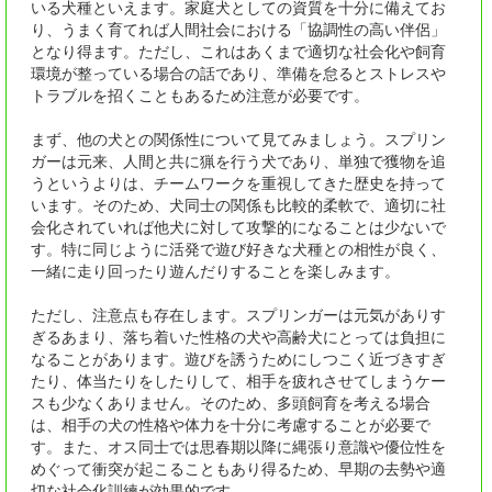
いる犬種といえます。家庭犬としての資質を十分に備えてお
り、うまく育てれば人間社会における「協調性の高い伴侶」
となり得ます。ただし、これはあくまで適切な社会化や飼育
環境が整っている場合の話であり、準備を怠るとストレスや
トラブルを招くこともあるため注意が必要です。
まず、他の犬との関係性について見てみましょう。スプリン
ガーは元来、人間と共に猟を行う犬であり、単独で獲物を追
うというよりは、チームワークを重視してきた歴史を持って
います。そのため、犬同士の関係も比較的柔軟で、適切に社
会化されていれば他犬に対して攻撃的になることは少ないで
す。特に同じように活発で遊び好きな犬種との相性が良く、
一緒に走り回ったり遊んだりすることを楽しみます。
ただし、注意点も存在します。スプリンガーは元気がありす
ぎるあまり、落ち着いた性格の犬や高齢犬にとっては負担に
なることがあります。遊びを誘うためにしつこく近づきすぎ
たり、体当たりをしたりして、相手を疲れさせてしまうケー
スも少なくありません。そのため、多頭飼育を考える場合
は、相手の犬の性格や体力を十分に考慮することが必要で
す。また、オス同士では思春期以降に縄張り意識や優位性を
めぐって衝突が起こることもあり得るため、早期の去勢や適
切な社会化訓練が効果的です。