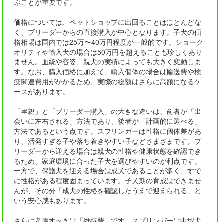
ぶことが重要です。
価格については、ペットショップに出回ることはほとんどな
く、ブリーダーからの直接購入が中心となります。子犬の価
格相場は国内では25万〜40万円程度が一般的です。ショーク
オリティや輸入犬の場合は50万円を超えることも珍しくあり
ません。血統や容姿、親犬の実績によっても大きく変動しま
す。なお、購入価格に加えて、輸入個体の場合は輸送費や検
疫関連費用がかかるため、実際の総額はさらに高額になるケ
ースがあります。
「里親」と「ブリーダー購入」の大きな違いは、前者が「出
会いに左右される」方法であり、後者が「計画的に選べる」
方法であるという点です。スプリンガーは性格に個体差があ
り、活発すぎる子や落ち着きやすい子などさまざまです。ブ
リーダーから迎える場合は親犬の性格や健康状態を確認でき
るため、家庭環境に合った子犬を選びやすいのが利点です。
一方で、保護犬を迎える場合は成犬であることが多く、すで
に性格がある程度固まっています。子犬期の育成はできませ
んが、その分「成犬の性格を確認したうえで迎えられる」と
いう安心感もあります。
さらに考慮すべきは「維持費」です。スプリンガーは中型犬