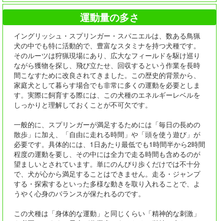
運動量の多さ
イングリッシュ・スプリンガー・スパニエルは、数ある鳥猟
犬の中でも特に活動的で、豊富なスタミナを持つ犬種です。
そのルーツは狩猟現場にあり、広大なフィールドを駆け巡り
ながら獲物を探し、飛び立たせ、回収するという作業を長時
間こなすために改良されてきました。この歴史的背景から、
家庭犬として暮らす場合でも非常に多くの運動を必要としま
す。実際に飼育する際には、この犬種のエネルギーレベルを
しっかりと理解しておくことが不可欠です。
一般的に、スプリンガーが満足するためには「毎日の長めの
散歩」に加え、「自由に走れる時間」や「頭を使う遊び」が
必要です。具体的には、1日あたり最低でも1時間半から2時間
程度の運動を要し、その中には全力で走る時間も含めるのが
望ましいとされています。単にのんびり歩くだけでは不十分
で、犬が心から満足することはできません。走る・ジャンプ
する・探索するといった多様な動きを取り入れることで、よ
うやく心身のバランスが保たれるのです。
この犬種は「身体的な運動」と同じくらい「精神的な刺激」