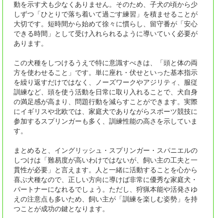
動を示す犬も少なくありません。そのため、子犬の頃から少
しずつ「ひとりで落ち着いて過ごす練習」を積ませることが
大切です。短時間から始めて徐々に慣らし、留守番が「安心
できる時間」として受け入れられるように導いていく必要が
あります。
この犬種をしつけるうえで特に意識すべきは、「頭と体の両
方を使わせること」です。単に座れ・伏せといった基本指示
を繰り返すだけではなく、ノーズワークやアジリティ、服従
訓練など、頭を使う活動を日常に取り入れることで、犬自身
の満足感が高まり、問題行動を減らすことができます。実際
にイギリスや北欧では、家庭犬でありながらスポーツ競技に
参加するスプリンガーも多く、訓練性能の高さを示していま
す。
まとめると、イングリッシュ・スプリンガー・スパニエルの
しつけは「難易度が高いわけではないが、飼い主の工夫と一
貫性が必要」と言えます。人と一緒に活動することを心から
喜ぶ犬種なので、正しい方向に導けば非常に優秀な家庭犬・
パートナーになれるでしょう。ただし、狩猟本能や活発さゆ
えの注意点も多いため、飼い主が「訓練を楽しむ姿勢」を持
つことが成功の鍵となります。