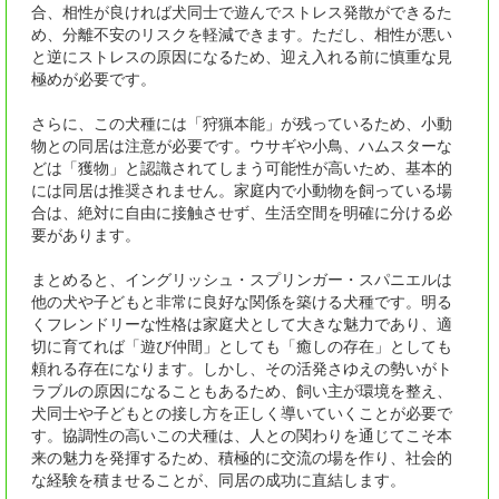
合、相性が良ければ犬同士で遊んでストレス発散ができるた
め、分離不安のリスクを軽減できます。ただし、相性が悪い
と逆にストレスの原因になるため、迎え入れる前に慎重な見
極めが必要です。
さらに、この犬種には「狩猟本能」が残っているため、小動
物との同居は注意が必要です。ウサギや小鳥、ハムスターな
どは「獲物」と認識されてしまう可能性が高いため、基本的
には同居は推奨されません。家庭内で小動物を飼っている場
合は、絶対に自由に接触させず、生活空間を明確に分ける必
要があります。
まとめると、イングリッシュ・スプリンガー・スパニエルは
他の犬や子どもと非常に良好な関係を築ける犬種です。明る
くフレンドリーな性格は家庭犬として大きな魅力であり、適
切に育てれば「遊び仲間」としても「癒しの存在」としても
頼れる存在になります。しかし、その活発さゆえの勢いがト
ラブルの原因になることもあるため、飼い主が環境を整え、
犬同士や子どもとの接し方を正しく導いていくことが必要で
す。協調性の高いこの犬種は、人との関わりを通じてこそ本
来の魅力を発揮するため、積極的に交流の場を作り、社会的
な経験を積ませることが、同居の成功に直結します。