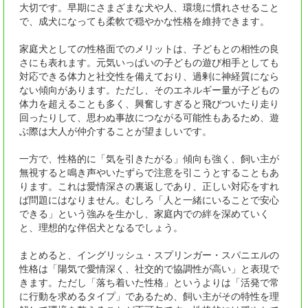
大切です。早期にさまざまな犬や人、環境に慣れさせること
で、成犬になっても柔軟で穏やかな性格を維持できます。
家庭犬としての性格面でのメリットは、子どもとの相性の良
さにも表れます。元気いっぱいの子どもの遊び相手としても
対応できる体力と社交性を備えており、過剰に神経質になら
ない傾向があります。ただし、そのエネルギー量が子どもの
体力を超えることも多く、興奮しすぎると飛びついたり走り
回ったりして、思わぬ事故につながる可能性もあるため、遊
ぶ際は大人が仲介することが望ましいです。
一方で、性格的に「気を引きたがる」傾向も強く、飼い主が
無視すると鳴き声やいたずらで注意を引こうとすることもあ
ります。これは愛情深さの裏返しであり、正しい対応をすれ
ば問題にはなりません。むしろ「人と一緒にいることで安心
できる」という強みを生かし、家庭内での絆を深めていく
と、理想的な伴侶犬となるでしょう。
まとめると、イングリッシュ・スプリンガー・スパニエルの
性格は「陽気で愛情深く、社交的で協調性が高い」と表現で
きます。ただし「落ち着いた性格」というよりは「活発で常
に行動を求めるタイプ」であるため、飼い主がその特性を理