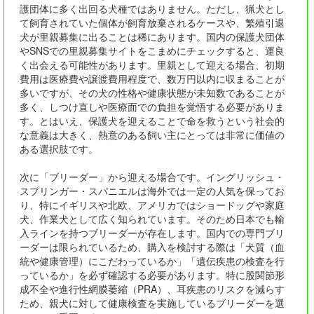
護団体に多く出回る犬種ではありません。ただし、猟犬とし
て飼育されていた個体が飼育放棄されるケースや、繁殖引退
犬が里親募集に出ることは稀にあります。国内の保護犬団体
やSNSでの里親募集サイトをこまめにチェックすると、運良
く出会える可能性があります。里親として迎える場合、初期
費用は医療費や譲渡費用程度で、数万円以内に収まることが
多いですが、その犬の性格や健康状態が未知数であることが
多く、しつけ直しや医療面での負担を覚悟する必要がありま
す。とはいえ、保護犬を迎えることで命を救うという社会的
な意義は大きく、熱意のある飼い主にとっては非常に価値の
ある選択肢です。
次に「ブリーダー」から迎える場合です。イングリッシュ・
スプリンガー・スパニエルは海外では一定の人気を保ってお
り、特にイギリスや北欧、アメリカではショードッグや家庭
犬、作業犬として広く知られています。そのため日本でも輸
入ラインを持つブリーダーが存在します。国内での専門ブリ
ーダーは限られているため、購入を検討する際は「犬質（血
統や健康管理）にこだわっているか」「遺伝疾患の検査を行
っているか」を必ず確認する必要があります。特に股関節形
成不全や進行性網膜萎縮（PRA）、耳疾患のリスクを減らす
ため、親犬に対して健康検査を実施しているブリーダーを選