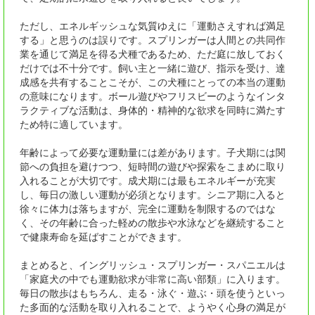
ただし、エネルギッシュな気質ゆえに「運動さえすれば満足
する」と思うのは誤りです。スプリンガーは人間との共同作
業を通じて満足を得る犬種であるため、ただ庭に放しておく
だけでは不十分です。飼い主と一緒に遊び、指示を受け、達
成感を共有することこそが、この犬種にとっての本当の運動
の意味になります。ボール遊びやフリスビーのようなインタ
ラクティブな活動は、身体的・精神的な欲求を同時に満たす
ため特に適しています。
年齢によって必要な運動量には差があります。子犬期には関
節への負担を避けつつ、短時間の遊びや探索をこまめに取り
入れることが大切です。成犬期には最もエネルギーが充実
し、毎日の激しい運動が必須となります。シニア期に入ると
徐々に体力は落ちますが、完全に運動を制限するのではな
く、その年齢に合った軽めの散歩や水泳などを継続すること
で健康寿命を延ばすことができます。
まとめると、イングリッシュ・スプリンガー・スパニエルは
「家庭犬の中でも運動欲求が非常に高い部類」に入ります。
毎日の散歩はもちろん、走る・泳ぐ・遊ぶ・頭を使うといっ
た多面的な活動を取り入れることで、ようやく心身の満足が