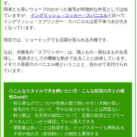
す。
両者とも長いウェーブのかかった被毛が特徴的な外見としては似
ていますが、
イングリッシュ・コッカー・スパニエル
と比べて、
イングリッシュ・スプリンガー・スパニエルは若干体つきが大き
くなっています。
現在では、ショードッグでも活躍が見られる犬種です。
なお、犬種名の「スプリンガー」は、飛ぶもの・跳ねるものを意
味し、 鳥猟犬としての機敏な動きであることに由来しています。
イギリス原産のスパニエル種ということと、合わせて名付けられ
ています。
◇こんなスタイルで犬を飼いたい方・こんな状況の方との相
性Good!!
・初心者なのでしつけや性格の面で飼いやすい犬種が良い
・被毛のケアにおいて、手やお金がかかることは問題ない
・飼う際は、先天性の病気について、近親の状況などブリー
ダーさんにしっかり確認してから購入できる
・運動量は多いことは歓迎する。ドッグスポーツも興味ある
・子供や他の犬（多頭飼い）の相性も重視する