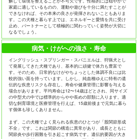
解して環境を整えることが不可欠です。性格的には穏やかで
家庭に適しているものの、運動や遊びを十分に満たすことが
できなければ、その本来の良さが発揮されないこともありま
す。この犬種と暮らす上では、エネルギーと愛情を共に受け
止め、パートナーとして積極的に関わっていく姿勢が大切に
なるでしょう。
病気・けがへの強さ・寿命
イングリッシュ・スプリンガー・スパニエルは、狩猟犬とし
て発展してきた犬種であり、基本的に頑健で体力も豊富で
す。そのため、日常的なけがやちょっとした体調不良には比
較的強い面を持っています。しかし、純血種ゆえに特有の遺
伝的な疾患リスクも存在し、寿命や健康管理に影響を与える
場合があります。平均寿命は12〜14歳ほどとされ、同サイズ
の中型犬の中では標準的からやや長めの部類に入ります。適
切な飼育環境と医療管理を行えば、15歳前後まで元気に暮ら
す個体も珍しくありません。
まず、この犬種でよく見られる疾患のひとつが「股関節形成
不全」です。これは関節の構造に異常があり、成長とともに
関節炎や歩行困難を引き起こす病気です。遺伝的要因が大き