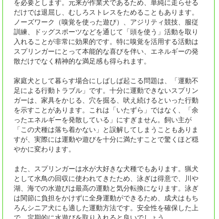
を必要とします。元来が作業犬であるため、単純に走らせる
だけでは退屈し、むしろストレスをためることもあります。
ノーズワーク（嗅覚を使った遊び）、アジリティ競技、服従
訓練、ドッグスポーツなどを通じて「頭を使う」活動を取り
入れることが非常に効果的です。特に嗅覚を活用する活動は
スプリンガーにとって本能的な喜びを伴い、エネルギーの発
散だけでなく精神的な満足感も得られます。
家庭犬として暮らす場合にしばしば起こる問題は、「運動不
足による行動トラブル」です。十分に運動できないスプリン
ガーは、家具をかじる、穴を掘る、吠え続けるといった行動
を示すことがあります。これは「いたずら」ではなく、「余
ったエネルギーを発散している」にすぎません。飼い主が
「この犬種は落ち着かない」と誤解してしまうこともありま
すが、実際には運動や遊びを十分に満たすことで驚くほど穏
やかに変わります。
また、スプリンガーは水が大好きな犬種でもあります。猟犬
として水鳥の回収に使われてきたため、泳ぎは得意で、川や
湖、海での水遊びは最高の運動と気分転換になります。泳ぎ
は関節に負担をかけずに全身運動ができるため、成犬はもち
ろんシニア犬にも適した運動方法です。安全性を確保した上
で、定期的に水遊びを取り入れると良いでしょう。