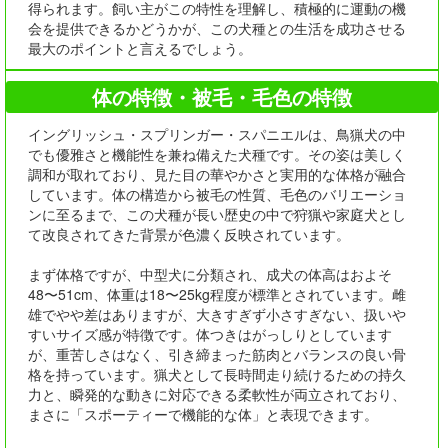
得られます。飼い主がこの特性を理解し、積極的に運動の機
会を提供できるかどうかが、この犬種との生活を成功させる
最大のポイントと言えるでしょう。
体の特徴・被毛・毛色の特徴
イングリッシュ・スプリンガー・スパニエルは、鳥猟犬の中
でも優雅さと機能性を兼ね備えた犬種です。その姿は美しく
調和が取れており、見た目の華やかさと実用的な体格が融合
しています。体の構造から被毛の性質、毛色のバリエーショ
ンに至るまで、この犬種が長い歴史の中で狩猟や家庭犬とし
て改良されてきた背景が色濃く反映されています。
まず体格ですが、中型犬に分類され、成犬の体高はおよそ
48〜51cm、体重は18〜25kg程度が標準とされています。雌
雄でやや差はありますが、大きすぎず小さすぎない、扱いや
すいサイズ感が特徴です。体つきはがっしりとしています
が、重苦しさはなく、引き締まった筋肉とバランスの良い骨
格を持っています。猟犬として長時間走り続けるための持久
力と、瞬発的な動きに対応できる柔軟性が両立されており、
まさに「スポーティーで機能的な体」と表現できます。