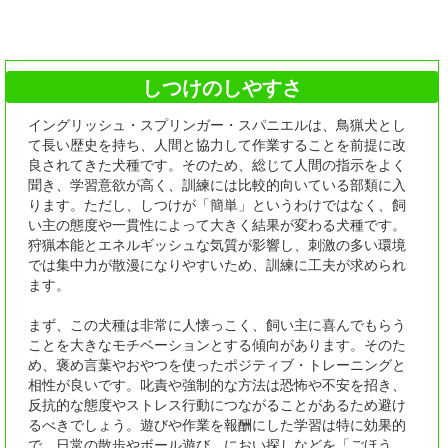
しつけのしやすさ
イングリッシュ・スプリンガー・スパニエルは、鳥猟犬とし
て長い歴史を持ち、人間と協力して作業することを前提に改
良されてきた犬種です。そのため、総じて人間の指示をよく
聞き、学習意欲が高く、訓練には比較的向いている部類に入
ります。ただし、しつけが「簡単」というわけではなく、飼
い主の態度や一貫性によって大きく結果が変わる犬種です。
狩猟本能とエネルギッシュな気質が影響し、刺激の多い環境
では集中力が散漫になりやすいため、訓練に工夫が求められ
ます。
まず、この犬種は非常に人懐っこく、飼い主に喜んでもらう
ことを大きなモチベーションとする傾向があります。そのた
め、褒め言葉やおやつを使ったポジティブ・トレーニングと
相性が良いです。叱責や強制的な方法は恐怖や不安を招き、
反抗的な態度やストレス行動につながることがあるため避け
るべきでしょう。遊びや作業を報酬にした学習は特に効果的
で、日常の散歩やボール遊び、におい探しなどを「ごほう