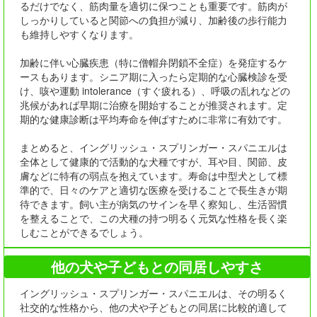
るだけでなく、筋肉量を適切に保つことも重要です。筋肉が
しっかりしていると関節への負担が減り、加齢後の歩行能力
も維持しやすくなります。
加齢に伴い心臓疾患（特に僧帽弁閉鎖不全症）を発症するケ
ースもあります。シニア期に入ったら定期的な心臓検診を受
け、咳や運動 intolerance（すぐ疲れる）、呼吸の乱れなどの
兆候があれば早期に治療を開始することが推奨されます。定
期的な健康診断は平均寿命を伸ばすために非常に有効です。
まとめると、イングリッシュ・スプリンガー・スパニエルは
全体として健康的で活動的な犬種ですが、耳や目、関節、皮
膚などに特有の弱点を抱えています。寿命は中型犬として標
準的で、日々のケアと適切な医療を受けることで長生きが期
待できます。飼い主が病気のサインを早く察知し、生活習慣
を整えることで、この犬種の持つ明るく元気な性格を長く楽
しむことができるでしょう。
他の犬や子どもとの同居しやすさ
イングリッシュ・スプリンガー・スパニエルは、その明るく
社交的な性格から、他の犬や子どもとの同居に比較的適して