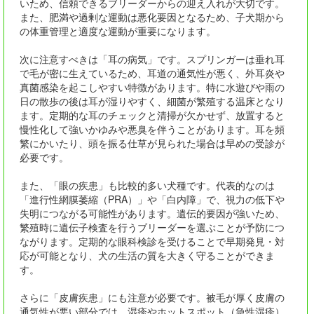
いため、信頼できるブリーダーからの迎え入れが大切です。
また、肥満や過剰な運動は悪化要因となるため、子犬期から
の体重管理と適度な運動が重要になります。
次に注意すべきは「耳の病気」です。スプリンガーは垂れ耳
で毛が密に生えているため、耳道の通気性が悪く、外耳炎や
真菌感染を起こしやすい特徴があります。特に水遊びや雨の
日の散歩の後は耳が湿りやすく、細菌が繁殖する温床となり
ます。定期的な耳のチェックと清掃が欠かせず、放置すると
慢性化して強いかゆみや悪臭を伴うことがあります。耳を頻
繁にかいたり、頭を振る仕草が見られた場合は早めの受診が
必要です。
また、「眼の疾患」も比較的多い犬種です。代表的なのは
「進行性網膜萎縮（PRA）」や「白内障」で、視力の低下や
失明につながる可能性があります。遺伝的要因が強いため、
繁殖時に遺伝子検査を行うブリーダーを選ぶことが予防につ
ながります。定期的な眼科検診を受けることで早期発見・対
応が可能となり、犬の生活の質を大きく守ることができま
す。
さらに「皮膚疾患」にも注意が必要です。被毛が厚く皮膚の
通気性が悪い部分では、湿疹やホットスポット（急性湿疹）