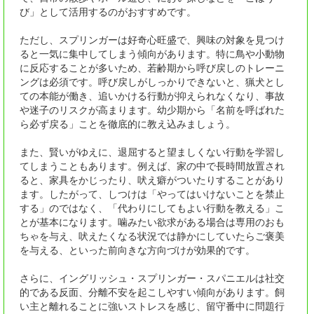
び」として活用するのがおすすめです。
ただし、スプリンガーは好奇心旺盛で、興味の対象を見つけ
ると一気に集中してしまう傾向があります。特に鳥や小動物
に反応することが多いため、若齢期から呼び戻しのトレーニ
ングは必須です。呼び戻しがしっかりできないと、猟犬とし
ての本能が働き、追いかける行動が抑えられなくなり、事故
や迷子のリスクが高まります。幼少期から「名前を呼ばれた
ら必ず戻る」ことを徹底的に教え込みましょう。
また、賢いがゆえに、退屈すると望ましくない行動を学習し
てしまうこともあります。例えば、家の中で長時間放置され
ると、家具をかじったり、吠え癖がついたりすることがあり
ます。したがって、しつけは「やってはいけないことを禁止
する」のではなく、「代わりにしてもよい行動を教える」こ
とが基本になります。噛みたい欲求がある場合は専用のおも
ちゃを与え、吠えたくなる状況では静かにしていたらご褒美
を与える、といった前向きな方向づけが効果的です。
さらに、イングリッシュ・スプリンガー・スパニエルは社交
的である反面、分離不安を起こしやすい傾向があります。飼
い主と離れることに強いストレスを感じ、留守番中に問題行