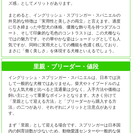
ズ感」としてメリットがあります。
まとめると、イングリッシュ・スプリンガー・スパニエルの
外見的な特徴は「実用性と美しさの両立」と言えます。適度
に引き締まった中型犬の体格、優雅な飾り毛を持つダブルコ
ート、そして印象的な毛色のコントラストは、この犬種なら
ではの魅力です。その華やかな姿はショードッグとしても人
気ですが、同時に実用犬としての機能を色濃く残しており、
まさに「働く美しさ」を体現する犬種といえるでしょう。
里親・ブリーダー・値段
イングリッシュ・スプリンガー・スパニエルは、日本では決
して一般的な犬種ではありません。柴犬やトイプードルのよ
うな人気犬種と比べると流通量は少なく、入手方法や価格は
飼い主にとって重要なポイントとなります。大きく分けて
「里親として迎える方法」と「ブリーダーから購入する方
法」の二つがあり、それぞれにメリットと注意点がありま
す。
まず「里親」として迎える場合です。スプリンガーは日本国
内の飼育頭数が少ないため、動物愛護センターや一般的な保