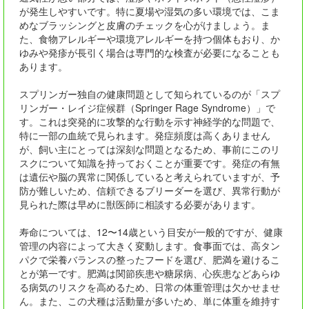
が発生しやすいです。特に夏場や湿気の多い環境では、こま
めなブラッシングと皮膚のチェックを心がけましょう。ま
た、食物アレルギーや環境アレルギーを持つ個体もおり、か
ゆみや発疹が長引く場合は専門的な検査が必要になることも
あります。
スプリンガー独自の健康問題として知られているのが「スプ
リンガー・レイジ症候群（Springer Rage Syndrome）」で
す。これは突発的に攻撃的な行動を示す神経学的な問題で、
特に一部の血統で見られます。発症頻度は高くありません
が、飼い主にとっては深刻な問題となるため、事前にこのリ
スクについて知識を持っておくことが重要です。発症の有無
は遺伝や脳の異常に関係していると考えられていますが、予
防が難しいため、信頼できるブリーダーを選び、異常行動が
見られた際は早めに獣医師に相談する必要があります。
寿命については、12〜14歳という目安が一般的ですが、健康
管理の内容によって大きく変動します。食事面では、高タン
パクで栄養バランスの整ったフードを選び、肥満を避けるこ
とが第一です。肥満は関節疾患や糖尿病、心疾患などあらゆ
る病気のリスクを高めるため、日常の体重管理は欠かせませ
ん。また、この犬種は活動量が多いため、単に体重を維持す