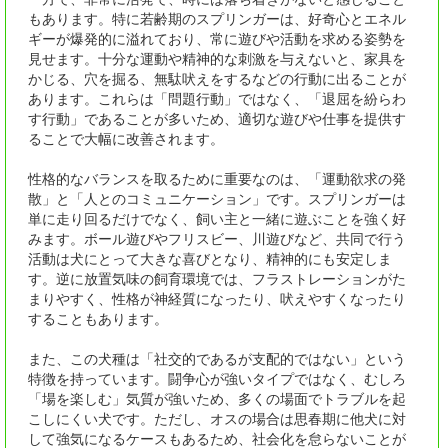
もあります。特に若齢期のスプリンガーは、好奇心とエネル
ギーが爆発的に溢れており、常に遊びや活動を求める姿勢を
見せます。十分な運動や精神的な刺激を与えないと、家具を
かじる、穴を掘る、無駄吠えをするなどの行動に出ることが
あります。これらは「問題行動」ではなく、「退屈を紛らわ
す行動」であることが多いため、適切な遊びや仕事を提供す
ることで大幅に改善されます。
性格的なバランスを取るために重要なのは、「運動欲求の発
散」と「人とのコミュニケーション」です。スプリンガーは
単に走り回るだけでなく、飼い主と一緒に遊ぶことを強く好
みます。ボール遊びやフリスビー、川遊びなど、共同で行う
活動は犬にとって大きな喜びとなり、精神的にも安定しま
す。逆に放置気味の飼育環境では、フラストレーションがた
まりやすく、性格が神経質になったり、吠えやすくなったり
することもあります。
また、この犬種は「社交的であるが支配的ではない」という
特徴を持っています。闘争心が強いタイプではなく、むしろ
「場を楽しむ」気質が強いため、多くの場面でトラブルを起
こしにくい犬です。ただし、オスの場合は思春期に他犬に対
して強気になるケースもあるため、社会化を怠らないことが