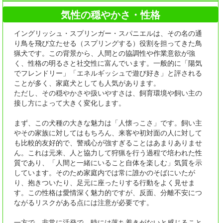
気性の穏やかさ・性格
イングリッシュ・スプリンガー・スパニエルは、その名の通
り鳥を飛び立たせる（スプリングする）役割を担ってきた鳥
猟犬です。この背景から、人間との協調性や作業意欲が強
く、性格の明るさと社交性に富んでいます。一般的に「陽気
でフレンドリー」「エネルギッシュで遊び好き」と評される
ことが多く、家庭犬としても人気があります。
ただし、その穏やかさや扱いやすさは、飼育環境や飼い主の
接し方によって大きく変化します。
まず、この犬種の大きな魅力は「人懐っこさ」です。飼い主
やその家族に対してはもちろん、来客や初対面の人に対して
も比較的友好的で、警戒心が強すぎることはあまりありませ
ん。これは元来、人と協力して狩猟を行う過程で培われた性
質であり、「人間と一緒にいること自体を楽しむ」気質を示
しています。そのため家庭内では常に誰かのそばにいたが
り、抱きついたり、足元に座ったりする行動をよく見せま
す。この性格は愛情深く魅力的ですが、反面、分離不安につ
ながるリスクがある点には注意が必要です。
一方で、非常に活発で、時には落ち着きがないと感じること