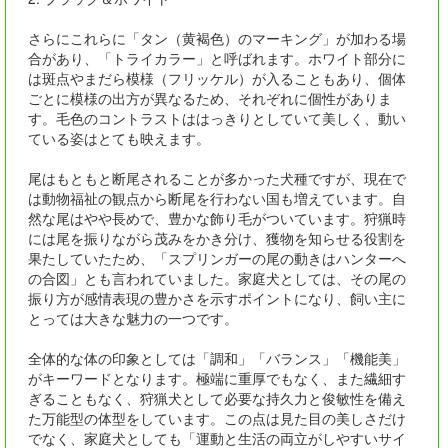
さらにこれらに「タン（黄褐色）のマーキング」が加わる場
合があり、「トライカラー」と呼ばれます。ホワイト部分に
は斑点やまだら模様（フリッケル）が入ることもあり、個体
ごとに模様の出方が異なるため、それぞれに個性がありま
す。毛色のコントラストははっきりとしていて美しく、動い
ている姿はとても映えます。
尾はもともと断尾されることが多かった犬種ですが、現在で
は動物福祉の観点から断尾を行わない国も増えています。自
然な尾はやや長めで、豊かな飾り毛がついています。狩猟時
には尾を振りながら茂みをかき分け、獲物を知らせる役割を
果たしていたため、「スプリンガーの尾の動きはハンターへ
の合図」とも言われていました。家庭犬としては、その尾の
振り方が感情表現の豊かさを示すポイントになり、飼い主に
とっては大きな魅力の一つです。
全体的な体の印象としては「調和」「バランス」「機能美」
がキーワードとなります。極端に重厚でもなく、また繊細す
ぎることもなく、狩猟犬として必要な持久力と俊敏性を備え
た万能型の体型をしています。この点は見た目の美しさだけ
でなく、家庭犬としても「運動と生活の両立がしやすいサイ