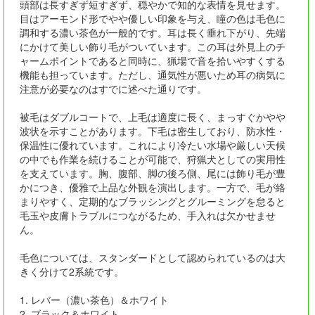
頭部は長すぎず短すぎず、穏やかで知的な表情を見せます。
目はアーモンド形でやや優しい印象を与え、瞳の色は毛色に
調和する濃い茶色が一般的です。耳は長く垂れ下がり、先端
にかけて美しい飾り毛がついています。この耳は外見上のチ
ャームポイントであると同時に、猟場で音を拾いやすくする
機能も担っています。ただし、通気性が悪いため耳の病気に
注意が必要なのはすでに述べた通りです。
被毛はダブルコートで、上毛は適度に長く、まっすぐかやや
波状を示すことがあります。下毛は密生しており、防水性・
保温性に優れています。これにより冷たい水場や厳しい天候
の中でも作業を続けることが可能で、狩猟犬としての実用性
を支えています。胸、腹部、脚の後ろ側、尾には飾り毛が豊
かにつき、優雅で上品な外観を演出します。一方で、毛が絡
まりやすく、定期的なブラッシングとグルーミングを怠ると
毛玉や皮膚トラブルにつながるため、手入れは欠かせませ
ん。
毛色については、スタンダードとして認められているのは大
きく分けて2系統です。
1. レバー（濃い茶色）＆ホワイト
2. ブラック＆ホワイト