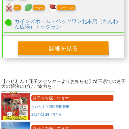
無料
天然芝生
アジリティあり
カインズホーム・ペッツワン北本店（わんわ
ん広場）ドッグラン
詳細を見る
【ハピわん！迷子犬センターよりお知らせ】埼玉県での迷子
犬の解決にぜひご協力を！
迷子犬を探してます
さいたま市西区飯田新田
2024.02.28 17時頃
迷子犬を探してます