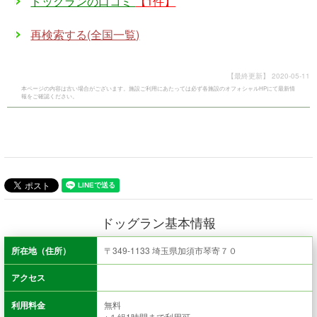
ドッグランの口コミ
【1件】
再検索する(全国一覧)
【最終更新】
2020-05-11
本ページの内容は古い場合がございます。施設ご利用にあたっては必ず各施設のオフォシャルHPにて最新情
報をご確認ください。
ドッグラン基本情報
所在地（住所）
〒349-1133 埼玉県加須市琴寄７０
アクセス
利用料金
無料
※１組1時間まで利用可