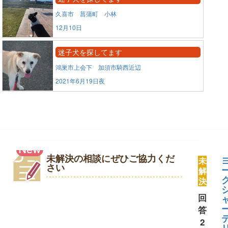
久喜市 菖蒲町 小林
12月10日
迷子犬を探してます
鴻巣市上会下 加須市騎西近辺
2021年6月19日夜
未解決の相談にぜひご協力くだ
未
さい
解
決
回
答
2