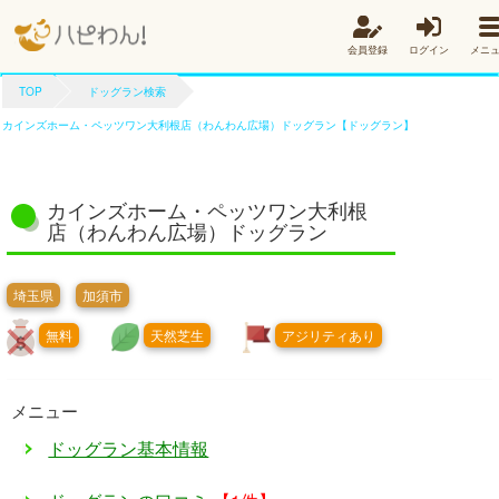
会員登録
ログイン
メニ
TOP
ドッグラン検索
カインズホーム・ペッツワン大利根店（わんわん広場）ドッグラン【ドッグラン】
カインズホーム・ペッツワン大利根
店（わんわん広場）ドッグラン
埼玉県
加須市
無料
天然芝生
アジリティあり
メニュー
ドッグラン基本情報