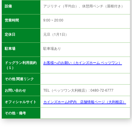
設備
アジリティ（平均台）、休憩用ベンチ（屋根付き）
営業時間
9:00 ~ 20:00
定休日
元旦（1月1日）
駐車場
駐車場あり
ドッグラン利用規約
お客様へのお願い（カインズホーム ペッツワン）
（１）
その他 関連リンク
お問い合わせ
TEL（ペッツワン大利根店）: 0480-72-6777
オフィシャルサイト
カインズホームHP内 店舗情報ページ（大利根店）
その他・備考