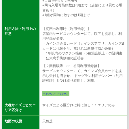
※同時入場可能頭数は5頭まで（店舗により異なる場
合あり）
※1組が同時に放すのは1頭まで
利用方法・利用上の
【初回の利用時（利用登録）】
注意
店舗内サービスカウンターにて、以下を提示し、利
用登録が必要。
・カインズ会員カード（カインズアプリ、カインズB
カードは代替不可。無ければ新規作成が必要）
・1年以内のワクチン接種（5種混合以上）の証明書
・狂犬病予防接種の証明書
【２回目以降 or 初回利用登録後】
サービスカウンターにて、カインズ会員カードを提
示し受付を済ませ、 ドッグラン利用ナンバー（利用
許可証）を受け取り着用し、利用。
ペッツワン・ドッグラン
犬種サイズごとのエ
サイズによる区分けは特に無し：１エリアのみ
リア区分け
地面の状態
天然芝