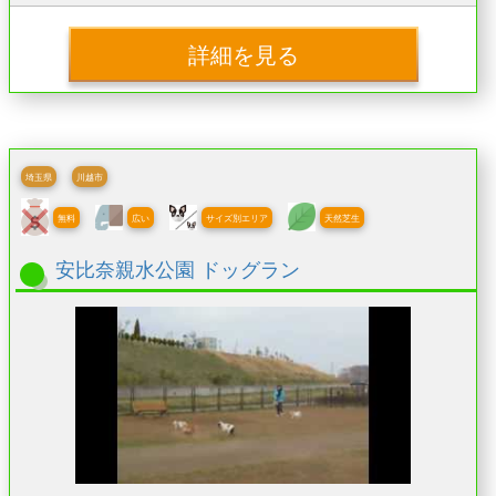
詳細を見る
埼玉県
川越市
無料
広い
サイズ別エリア
天然芝生
安比奈親水公園 ドッグラン