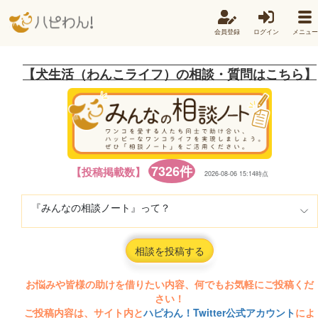
会員登録
ログイン
メニュー
【犬生活（わんこライフ）の相談・質問はこちら】
7326件
【投稿掲載数】
2026-08-06 15:14時点
『みんなの相談ノート』って？
相談を投稿する
お悩みや皆様の助けを借りたい内容、何でもお気軽にご投稿くだ
さい！
ご投稿内容は、サイト内と
ハピわん！Twitter公式アカウント
によ