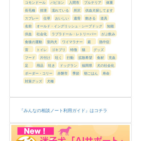
コモンドール
パピヨン
入間市
ブルテリア
体重
長毛種
排泄
濡れている
所沢
供血犬探してます
スプレー
仕草
おいしい
遺骨
飽きる
道具
名前
オールド・イングリッシュ・シープドッグ
知能
供血
社会化
ラブラドール・レトリーバー
がぶ飲み
食後の運動
室内犬
ワイマラナー
庭
熱中症
雷
トイレ
ゴキブリ
特徴
猫
グッズ
フード
片付け
吐く
行動
拡散希望
食材
充血
足
用品
吐き
ドッグラン
福岡県
犬の社会化
ボーダー・コリー
赤磐市
季節
朝ごはん
寿命
対策グッズ
犬種
『みんなの相談ノート利用ガイド』はコチラ