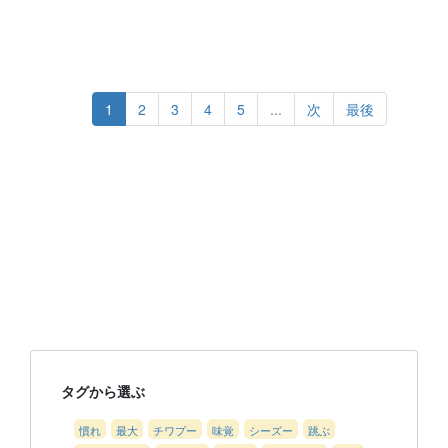
1
2
3
4
5
...
次
最後
タグから選ぶ
慣れ
最大
チワプー
味覚
シーズー
跳ぶ