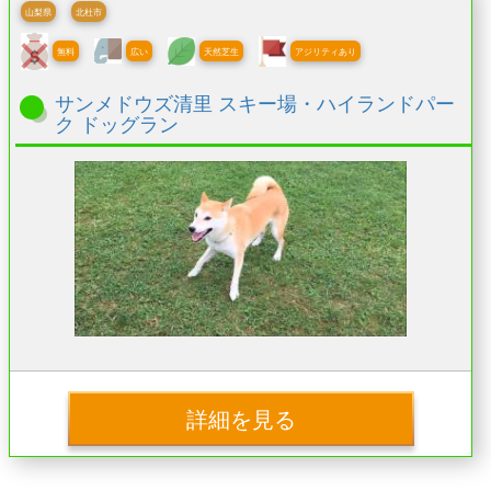
山梨県
北杜市
無料
広い
天然芝生
アジリティあり
サンメドウズ清里 スキー場・ハイランドパー
ク ドッグラン
詳細を見る