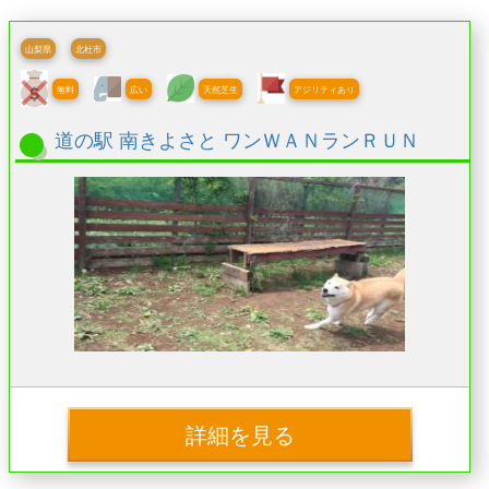
山梨県
北杜市
無料
広い
天然芝生
アジリティあり
道の駅 南きよさと ワンＷＡＮランＲＵＮ
詳細を見る