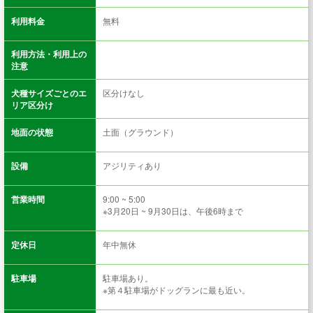
利用料金
無料
利用方法・利用上の
注意
犬種サイズごとのエ
区分けなし
リア区分け
地面の状態
土面（グラウンド）
設備
アジリティあり
営業時間
9:00 ~ 5:00
※3月20日 ~ 9月30日は、午後6時まで
定休日
年中無休
駐車場
駐車場あり。
※第４駐車場がドッグランに最も近い。