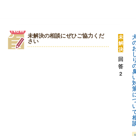
未解決の相談にぜひご協力くだ
未
さい
解
決
回
答
2