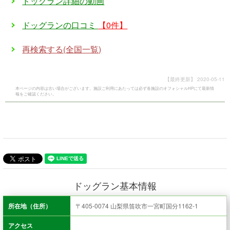
ドッグラン詳細の動画
ドッグランの口コミ
【0件】
再検索する(全国一覧)
【最終更新】
2020-05-11
本ページの内容は古い場合がございます。施設ご利用にあたっては必ず各施設のオフォシャルHPにて最新情
報をご確認ください。
ドッグラン基本情報
所在地（住所）
〒405-0074 山梨県笛吹市一宮町国分1162-1
アクセス