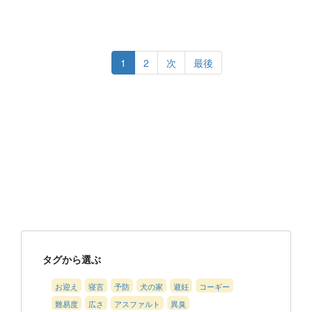
1
2
次
最後
タグから選ぶ
お迎え
寝言
予防
犬の家
避妊
コーギー
難易度
広さ
アスファルト
異臭