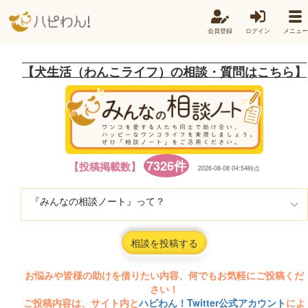
会員登録
ログイン
メニュー
【犬生活（わんこライフ）の相談・質問はこちら】
7326件
【投稿掲載数】
2026-08-08 04:54時点
『みんなの相談ノート』って？
相談を投稿する
お悩みや皆様の助けを借りたい内容、何でもお気軽にご投稿くだ
さい！
ご投稿内容は、サイト内と
ハピわん！Twitter公式アカウント
によ