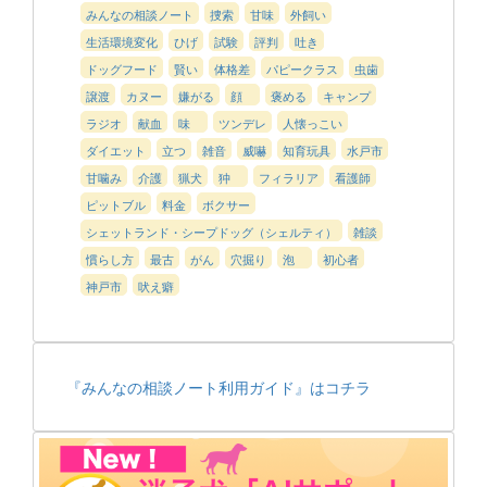
みんなの相談ノート
捜索
甘味
外飼い
生活環境変化
ひげ
試験
評判
吐き
ドッグフード
賢い
体格差
パピークラス
虫歯
譲渡
カヌー
嫌がる
顔
褒める
キャンプ
ラジオ
献血
味
ツンデレ
人懐っこい
ダイエット
立つ
雑音
威嚇
知育玩具
水戸市
甘噛み
介護
猟犬
狆
フィラリア
看護師
ピットブル
料金
ボクサー
シェットランド・シープドッグ（シェルティ）
雑談
慣らし方
最古
がん
穴掘り
泡
初心者
神戸市
吠え癖
『みんなの相談ノート利用ガイド』はコチラ