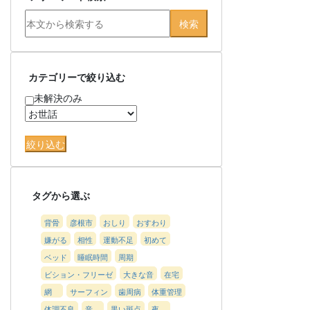
カテゴリーで絞り込む
未解決のみ
タグから選ぶ
背骨
彦根市
おしり
おすわり
嫌がる
相性
運動不足
初めて
ベッド
睡眠時間
周期
ビション・フリーゼ
大きな音
在宅
網
サーフィン
歯周病
体重管理
体調不良
音
黒い斑点
夜