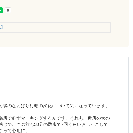
式】
術後のなわばり行動の変化について気になっています。
場所で必ずマーキングするんです。それも、近所の犬の
感じで。この前も30分の散歩で7回くらいおしっこして
なって心配に。