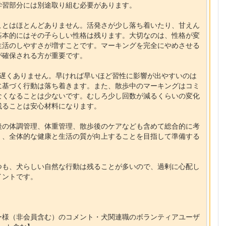
学習部分には別途取り組む必要があります。
ことはほとんどありません。活発さが少し落ち着いたり、甘えん
基本的にはその子らしい性格は残ります。大切なのは、性格が変
生活のしやすさが増すことです。マーキングを完全にやめさせる
が確保される方が重要です。
て遅くありません。早ければ早いほど習性に影響が出やすいのは
に基づく行動は落ち着きます。また、散歩中のマーキングはコミ
なくなることは少ないです。むしろ少し回数が減るくらいの変化
残ることは安心材料になります。
後の体調管理、体重管理、散歩後のケアなども含めて総合的に考
く、全体的な健康と生活の質が向上することを目指して準備する
つも、犬らしい自然な行動は残ることが多いので、過剰に心配し
イントです。
ー様（非会員含む）のコメント・犬関連職のボランティアユーザ