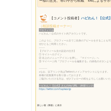
ー様の意見、等の中から転載 ※AIによるサ
【コメント投稿者】
ハピわん！【公式
（相談投稿オーナー）
プロフィール
ハピわん！公式のサイト内アカウントです。
このように、プロフィール文でご自身のアピールをすることも可
ぜひともご利用ください。
--------
【プロフィール文の設定の仕方】
① サイトへログイン
② 右上のメニューアイコンを押し、『マイページ』へ
③ マイページ内『プロフィールを編集する』の緑色のボタンよ
-----------
※なお、以下リンク先はTwitterのメインアカウントになります。
各種の拡散案件を取り扱っております。
ご協力いただける方は、ぜひフォローの程をよろしくお願いいたし
ハピわん！【公式】さんのmy URL (外部リンク)
https://twitter.com/hapiwanjp
新しい順（降順）に表示