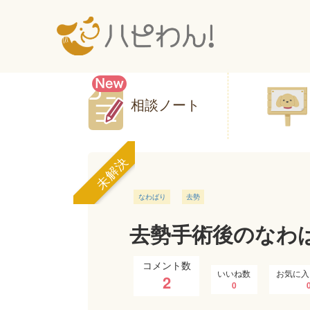
相談ノート
未解決
なわばり
去勢
去勢手術後のなわ
コメント数
いいね数
お気に入
2
0