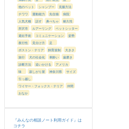
他のペット
シャンプー
克服方法
チワワ
運動能力
先住猫
病院
人気犬種
話す
鼻ぺちゃ
耐久性
所沢市
ルアーリング
ペットシッター
避妊手術
コミュニケーション
姿勢
夜行性
見分け方
足
ボストン・テリア
飼育規制
大きさ
旅行
犬の社会化
車酔い
歯磨き
診断方法
追いかける
アメリカ
味
寂しがり屋
神奈川県
サイズ
引っ越し
ワイヤー・フォックス・テリア
仲間
おなか
『みんなの相談ノート利用ガイド』は
コチラ