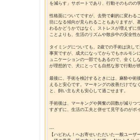
を減らす」サポートであり、行動そのものの
性格面についてですが、去勢で劇的に変わる
坊になる傾向が見られることもありますが、
わるかどうかではなく、ストレスが増えずに
ことよりも、生活のリズムや散歩中の安全性
タイミングについても、2歳での手術は決し
事実ですが、成犬になってからでもホルモン
ュニケーションの一部でもあるので、全くし
が理想的で、犬にとっても自然な形で行動が
最後に、手術を検討するときには、麻酔や術
えると安心です。マーキングの改善だけでな
と、飼い主も犬も安心して過ごせます。
手術後は、マーキングや興奮の回数が減りつ
すぎずに、生活の工夫と併せて見守るのがポ
---
【ハピわん！へお寄せいただいた一般ユーザ