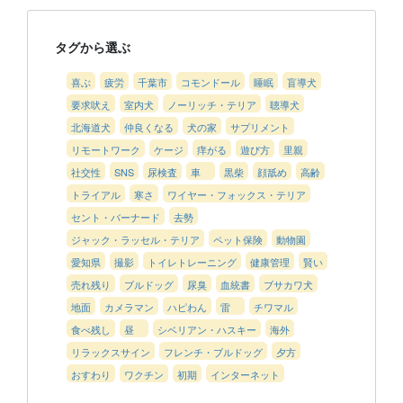
タグから選ぶ
喜ぶ
疲労
千葉市
コモンドール
睡眠
盲導犬
要求吠え
室内犬
ノーリッチ・テリア
聴導犬
北海道犬
仲良くなる
犬の家
サプリメント
リモートワーク
ケージ
痒がる
遊び方
里親
社交性
SNS
尿検査
車
黒柴
顔舐め
高齢
トライアル
寒さ
ワイヤー・フォックス・テリア
セント・バーナード
去勢
ジャック・ラッセル・テリア
ペット保険
動物園
愛知県
撮影
トイレトレーニング
健康管理
賢い
売れ残り
ブルドッグ
尿臭
血統書
ブサカワ犬
地面
カメラマン
ハピわん
雷
チワマル
食べ残し
昼
シベリアン・ハスキー
海外
リラックスサイン
フレンチ・ブルドッグ
夕方
おすわり
ワクチン
初期
インターネット