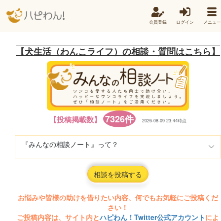
会員登録
ログイン
メニュー
【犬生活（わんこライフ）の相談・質問はこちら】
7326件
【投稿掲載数】
2026-08-09 23:44時点
『みんなの相談ノート』って？
相談を投稿する
お悩みや皆様の助けを借りたい内容、何でもお気軽にご投稿くだ
さい！
ご投稿内容は、サイト内と
ハピわん！Twitter公式アカウント
によ