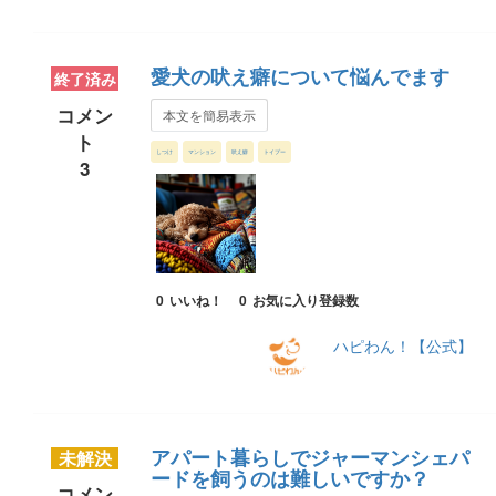
愛犬の吠え癖について悩んでます
終了済み
コメン
本文を簡易表示
ト
しつけ
マンション
吠え癖
トイプー
3
0
いいね！
0
お気に入り登録数
ハピわん！【公式】
アパート暮らしでジャーマンシェパ
未解決
ードを飼うのは難しいですか？
コメン