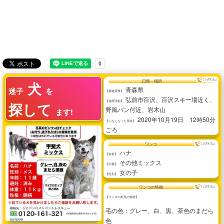
犬
日時・場所
青森県
迷子
を
【都道府県】
弘前市百沢、百沢スキー場近く、
【場所詳細】
探して
野風パン付近、岩木山
ます!
2020年10月19日 12時50分
【いなくなった日時】
ごろ
ワンコ
ハナ
【名前】
その他ミックス
【犬種】
女の子
【性別】
ワンコの特徴
【ワンコの外見の特徴】
毛の色：グレー、白、黒、茶色のまだら
色