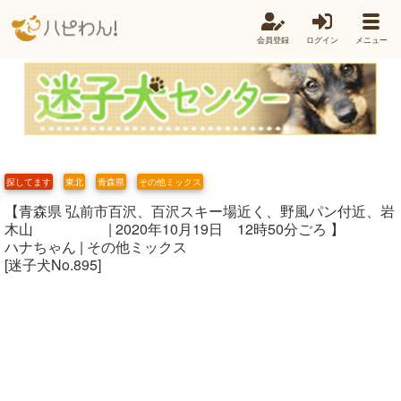
会員登録
ログイン
メニュー
探してます
東北
青森県
その他ミックス
【青森県 弘前市百沢、百沢スキー場近く、野風パン付近、岩
木山 | 2020年10月19日 12時50分ごろ 】
ハナちゃん | その他ミックス
[迷子犬No.895]