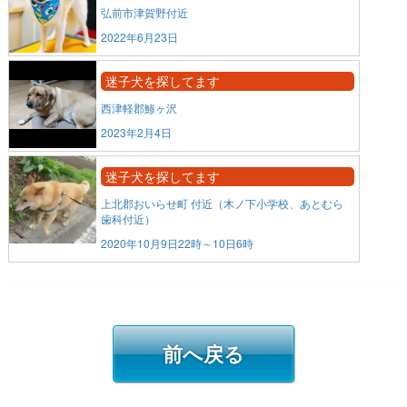
弘前市津賀野付近
2022年6月23日
迷子犬を探してます
西津軽郡鯵ヶ沢
2023年2月4日
迷子犬を探してます
上北郡おいらせ町 付近（木ノ下小学校、あとむら
歯科付近）
2020年10月9日22時～10日6時
前へ戻る