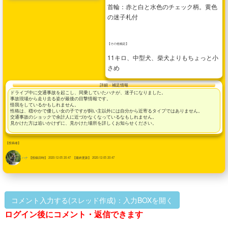
首輪：赤と白と水色のチェック柄。黄色
の迷子札付
【その他補足】
11キロ、中型犬、柴犬よりもちょっと小
さめ
詳細・補足情報
ドライブ中に交通事故を起こし、同乗していたハナが、迷子になりました。
事故現場から走り去る姿が最後の目撃情報です。
怪我をしているかもしれません。
性格は、穏やかで優しい女の子ですが飼い主以外には自分から近寄るタイプではありません。
交通事故のショックで余計人に近づかなくなっているなもしれません。
見かけた方は追いかけずに、見かけた場所を詳しくお知らせください。
【投稿者】
ハナ
【投稿日時】
2020-12-05 20:47
【最終更新】
2020-12-05 20:47
コメント入力する(スレッド作成)：入力BOXを開く
ログイン後にコメント・返信できます