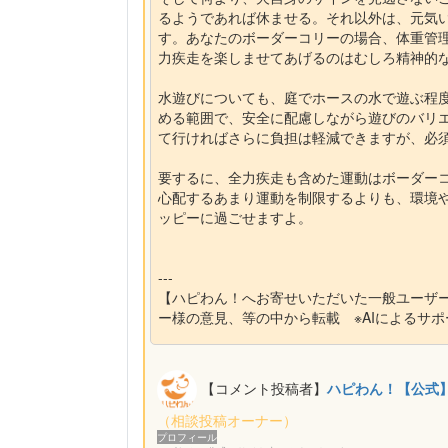
るようであれば休ませる。それ以外は、元気
す。あなたのボーダーコリーの場合、体重管
力疾走を楽しませてあげるのはむしろ精神的
水遊びについても、庭でホースの水で遊ぶ程
める範囲で、安全に配慮しながら遊びのバリ
て行ければさらに負担は軽減できますが、必
要するに、全力疾走も含めた運動はボーダー
心配するあまり運動を制限するよりも、環境
ッピーに過ごせますよ。
---
【ハピわん！へお寄せいただいた一般ユーザ
ー様の意見、等の中から転載 ※AIによるサ
【コメント投稿者】
ハピわん！【公式
（相談投稿オーナー）
プロフィール