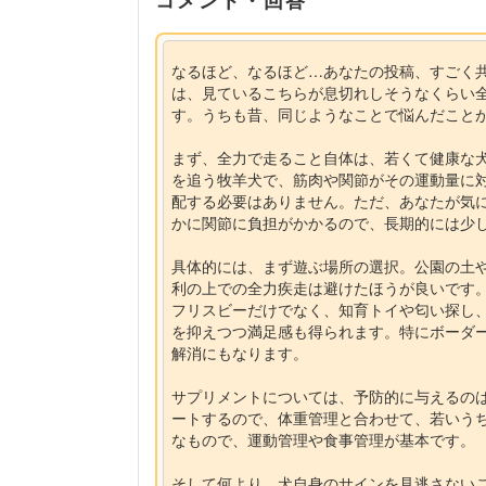
なるほど、なるほど…あなたの投稿、すごく
は、見ているこちらが息切れしそうなくらい
す。うちも昔、同じようなことで悩んだこと
まず、全力で走ること自体は、若くて健康な
を追う牧羊犬で、筋肉や関節がその運動量に
配する必要はありません。ただ、あなたが気
かに関節に負担がかかるので、長期的には少
具体的には、まず遊ぶ場所の選択。公園の土
利の上での全力疾走は避けたほうが良いです
フリスビーだけでなく、知育トイや匂い探し
を抑えつつ満足感も得られます。特にボーダ
解消にもなります。
サプリメントについては、予防的に与えるの
ートするので、体重管理と合わせて、若いう
なもので、運動管理や食事管理が基本です。
そして何より、犬自身のサインを見逃さない