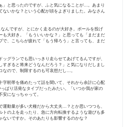
ぁ」と思ったのですが、ふと気になることが…。あまり
てないかな？という心配が頭をよぎりました。みなさん
スなんですが、とにかく走るのが大好き。ボールを投げ
ーも大好き。「もういいかな？」と思っても「まだまだ
プで、こちらが疲れて「もう帰ろう」と言っても、まだ
ドッグランでも思いっきり走らせてあげてるんですが、
しすぎると将来どうなんだろう？」と気になりだしまし
コなので、制限するのも可哀想だし…。
十字靭帯を痛めたって話を聞いて、それから余計に心配
やっぱり活発なタイプだったみたい。「いつか我が家の
不安になっちゃって。
で運動量が多い犬種だから大丈夫…？とか思いつつも、
ルトの上を走ったり、急に方向転換するような遊びも多
ゃないですか。そのあたりも影響するのかな？