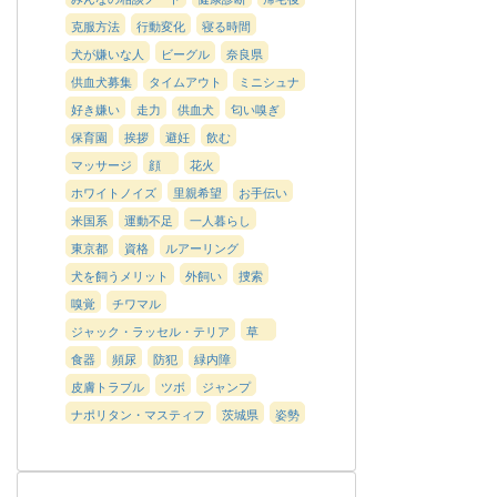
克服方法
行動変化
寝る時間
犬が嫌いな人
ビーグル
奈良県
供血犬募集
タイムアウト
ミニシュナ
好き嫌い
走力
供血犬
匂い嗅ぎ
保育園
挨拶
避妊
飲む
マッサージ
顔
花火
ホワイトノイズ
里親希望
お手伝い
米国系
運動不足
一人暮らし
東京都
資格
ルアーリング
犬を飼うメリット
外飼い
捜索
嗅覚
チワマル
ジャック・ラッセル・テリア
草
食器
頻尿
防犯
緑内障
皮膚トラブル
ツボ
ジャンプ
ナポリタン・マスティフ
茨城県
姿勢