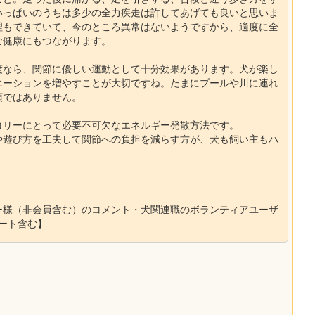
いっぱいのうちは多少の全力疾走は許してあげても良いと思いま
理もできていて、今のところ異常はないようですから、適度に全
な健康にもつながります。
度なら、関節に優しい運動として十分効果があります。犬が楽し
エーションを増やすことが大切ですね。たまにプールや川に連れ
須ではありません。
コリーにとって必要不可欠なエネルギー発散方法です。
や遊び方を工夫して関節への負担を減らす方が、犬も飼い主もハ
ー様（非会員含む）のコメント・犬関連職のボランティアユーザ
ポート含む】
】