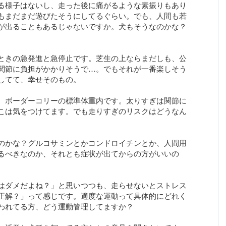
る様子はないし、走った後に痛がるような素振りもあり
もまだまだ遊びたそうにしてるぐらい。でも、人間も若
が出ることもあるじゃないですか。犬もそうなのかな？
ときの急発進と急停止です。芝生の上ならまだしも、公
関節に負担がかかりそうで…。でもそれが一番楽しそう
してて、幸せそのもの。
、ボーダーコリーの標準体重内です。太りすぎは関節に
こは気をつけてます。でも走りすぎのリスクはどうなん
のかな？グルコサミンとかコンドロイチンとか、人間用
るべきなのか、それとも症状が出てからの方がいいの
はダメだよね？」と思いつつも、走らせないとストレス
正解？」って感じです。適度な運動って具体的にどれく
われてる方、どう運動管理してますか？