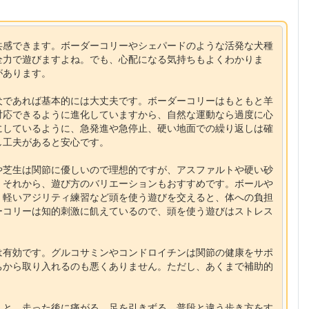
共感できます。ボーダーコリーやシェパードのような活発な犬種
全力で遊びますよね。でも、心配になる気持ちもよくわかりま
があります。
犬であれば基本的には大丈夫です。ボーダーコリーはもともと羊
対応できるように進化していますから、自然な運動なら過度に心
にしているように、急発進や急停止、硬い地面での繰り返しは確
し工夫があると安心です。
や芝生は関節に優しいので理想的ですが、アスファルトや硬い砂
。それから、遊び方のバリエーションもおすすめです。ボールや
、軽いアジリティ練習など頭を使う遊びを交えると、体への負担
ーコリーは知的刺激に飢えているので、頭を使う遊びはストレス
は有効です。グルコサミンやコンドロイチンは関節の健康をサポ
ちから取り入れるのも悪くありません。ただし、あくまで補助的
こと。走った後に痛がる、足を引きずる、普段と違う歩き方をす