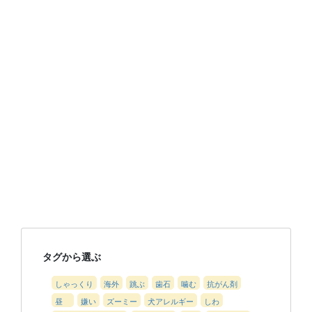
タグから選ぶ
しゃっくり
海外
跳ぶ
歯石
噛む
抗がん剤
昼
嫌い
ズーミー
犬アレルギー
しわ