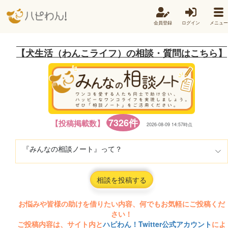
会員登録
ログイン
メニュー
【犬生活（わんこライフ）の相談・質問はこちら】
7326件
【投稿掲載数】
2026-08-09 14:57時点
『みんなの相談ノート』って？
相談を投稿する
お悩みや皆様の助けを借りたい内容、何でもお気軽にご投稿くだ
さい！
ご投稿内容は、サイト内と
ハピわん！Twitter公式アカウント
によ