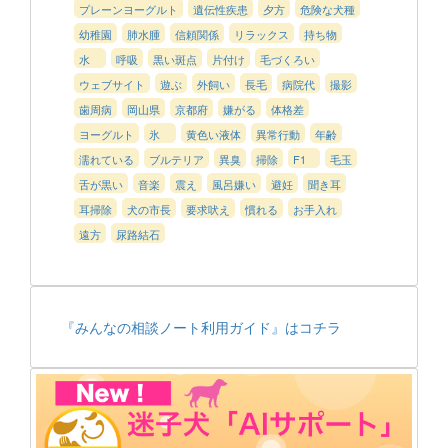
プレーンヨーグルト
遺伝性疾患
夕方
危険な犬種
幼稚園
肺水腫
信頼関係
リラックス
持ち物
水
呼吸
黒い斑点
片付け
毛づくろい
ウェブサイト
遊ぶ
外飼い
長毛
病院代
撮影
歯周病
岡山県
京都府
嫌がる
体格差
ヨーグルト
氷
黄色い液体
異常行動
年齢
濡れている
ブルテリア
異臭
掃除
F1
毛玉
舌が黒い
音楽
震え
風呂嫌い
避妊
聞き耳
耳掃除
犬の市長
要求吠え
慣れる
お手入れ
遠方
尿路結石
『みんなの相談ノート利用ガイド』はコチラ