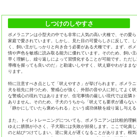
しつけのしやすさ
ポメラニアンは小型犬の中でも非常に人気の高い犬種で、その愛ら
家庭で愛されています。しかし、見た目の可愛らしさに反して、し
く、飼い主がしっかりと向き合う必要がある犬種です。まず、ポメ
情や声色を敏感に読み取る能力に優れています。そのため、飼い主
早く理解し、繰り返しによって習慣化することが可能です。ただし
導権を握っても良いのだ」と勘違いしやすく、吠え癖やわがままな
ります。
特に注意すべき点として「吠えやすさ」が挙げられます。ポメラニ
犬を祖先に持つため、警戒心が強く、外部の音や人に対してよく吠
な警戒心の現れではありますが、住宅事情の厳しい現代では近隣ト
ありません。そのため、子犬のうちから「吠えても要求が通らない
「静かにしていたら褒められる」という成功体験を繰り返し与える
また、トイレトレーニングについても、ポメラニアンは比較的理解
ゆえに膀胱が小さく、子犬期には失敗が頻発します。ここで叱責し
のと結びつけてしまい、逆に覚えが遅くなることがあります。根気