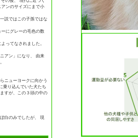
、その後、 現代に近づく
ニアンのサイズにまで小
一説ではこの子孫ではな
ョーにグレーの毛色の数
によってなされました。
ニアン」になり、 由来
。
らニューヨークに向かう
）に乗り込んでいた犬たち
ますが、この３頭の中の
ぼ白のみでしたが、 現