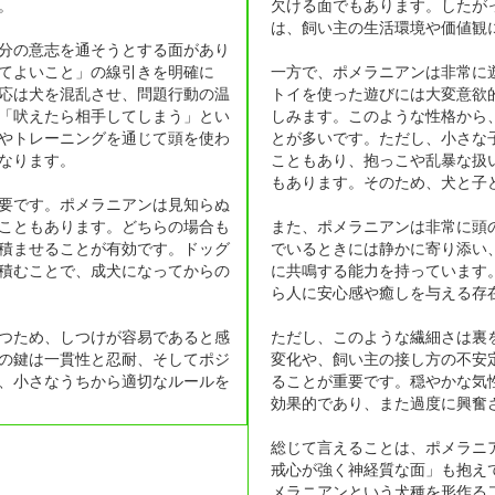
。
欠ける面でもあります。したが
は、飼い主の生活環境や価値観
分の意志を通そうとする面があり
てよいこと」の線引きを明確に
一方で、ポメラニアンは非常に
応は犬を混乱させ、問題行動の温
トイを使った遊びには大変意欲
「吠えたら相手してしまう」とい
しみます。このような性格から
やトレーニングを通じて頭を使わ
とが多いです。ただし、小さな
なります。
こともあり、抱っこや乱暴な扱
もあります。そのため、犬と子
要です。ポメラニアンは見知らぬ
こともあります。どちらの場合も
また、ポメラニアンは非常に頭
積ませることが有効です。ドッグ
でいるときには静かに寄り添い
積むことで、成犬になってからの
に共鳴する能力を持っています
ら人に安心感や癒しを与える存
つため、しつけが容易であると感
ただし、このような繊細さは裏
の鍵は一貫性と忍耐、そしてポジ
変化や、飼い主の接し方の不安
、小さなうちから適切なルールを
ることが重要です。穏やかな気
効果的であり、また過度に興奮
総じて言えることは、ポメラニ
戒心が強く神経質な面」も抱え
メラニアンという犬種を形作る