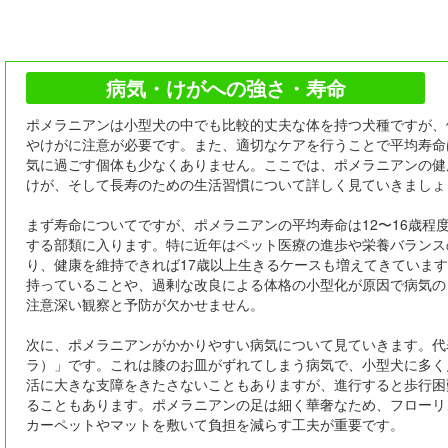
病気・けがへの強さ・寿命
ポメラニアンは小型犬の中でも比較的丈夫な体を持つ犬種ですが、
やけがに注意が必要です。また、適切なケアを行うことで平均寿命
気に過ごす個体も少なくありません。ここでは、ポメラニアンの健
けが、そして長寿のための生活習慣について詳しく見ていきましょ
まず寿命についてですが、ポメラニアンの平均寿命は12〜16歳程
する部類に入ります。特に近年はペット医療の進歩や栄養バランス
り、健康を維持できれば17歳以上生きるケースも増えてきていま
持っていることや、過剰な改良による体格の小型化が原因で病気の
注意深い観察と予防が欠かせません。
次に、ポメラニアンがかかりやすい病気について見ていきます。代
ラ）」です。これは膝のお皿がずれてしまう病気で、小型犬に多く
活に大きな支障をきたさないこともありますが、進行すると歩行困
ることもあります。ポメラニアンの足は細く華奢なため、フローリ
カーペットやマットを敷いて負担を減らす工夫が重要です。