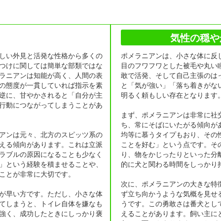
気性の穏や
しい外見と活発な性格から多くの
ポメラニアンは、小さな体に反
つけに関しては簡単な部類ではな
目のフワフワとした被毛や丸い
ラニアンは知能が高く、人間の表
敢で活発、そして自己主張のは
の態度が一貫していれば指示を素
と「気が強い」「落ち着きがな
逆に、甘やかされると「自分が主
明るく頼もしい存在となります
行動につながってしまうことがあ
まず、ポメラニアンは非常に社
ち、常にそばにいたがる傾向が
アンは元々、北方のスピッツ系の
均等に慕うタイプもおり、その
える傾向があります。これは立派
ことを好む」という点です。そ
ラブルの原因になることも少なく
り、物をかじったりといった分
」という経験を積ませることや、
的に犬と関わる時間をしっかり
ことが非常に大切です。
次に、ポメラニアンの大きな特
が早い方です。ただし、小さな体
ず立ち向かうような気概を見せ
てしまうと、トイレ自体を嫌なも
うです。この勇敢さは番犬とし
強く、成功したときにしっかり褒
えることがあります。飼い主に