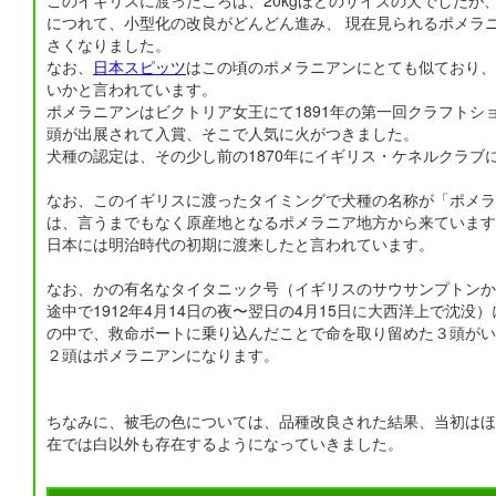
このイギリスに渡ったころは、20kgほどのサイズの犬でしたが
につれて、小型化の改良がどんどん進み、 現在見られるポメラ
さくなりました。
なお、
日本スピッツ
はこの頃のポメラニアンにとても似ており、
いかと言われています。
ポメラニアンはビクトリア女王にて1891年の第一回クラフトシ
頭が出展されて入賞、そこで人気に火がつきました。
犬種の認定は、その少し前の1870年にイギリス・ケネルクラブ
なお、このイギリスに渡ったタイミングで犬種の名称が「ポメラ
は、言うまでもなく原産地となるポメラニア地方から来ています
日本には明治時代の初期に渡来したと言われています。
なお、かの有名なタイタニック号（イギリスのサウサンプトンか
途中で1912年4月14日の夜〜翌日の4月15日に大西洋上で沈没
の中で、救命ボートに乗り込んだことで命を取り留めた３頭がい
２頭はポメラニアンになります。
ちなみに、被毛の色については、品種改良された結果、当初はほ
在では白以外も存在するようになっていきました。