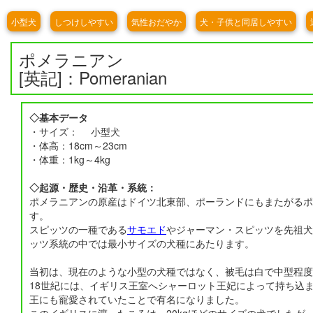
小型犬
しつけしやすい
気性おだやか
犬・子供と同居しやすい
ポメラニアン
[英記]：Pomeranian
◇基本データ
・サイズ： 小型犬
・体高：18cm～23cm
・体重：1kg～4kg
◇起源・歴史・沿革・系統：
ポメラニアンの原産はドイツ北東部、ポーランドにもまたがるポ
す。
スピッツの一種である
サモエド
やジャーマン・スピッツを先祖
ッツ系統の中では最小サイズの犬種にあたります。
当初は、現在のような小型の犬種ではなく、被毛は白で中型程度
18世紀には、イギリス王室へシャーロット王妃によって持ち込
王にも寵愛されていたことで有名になりました。