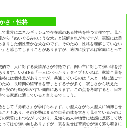
かさ・性格
して非常にエネルギッシュで存在感のある性格を持つ犬種です。見た
瞳から「ぬいぐるみのような犬」と誤解されがちですが、実際には勇
っきりした個性豊かな犬なのです。そのため、性格を理解していない
い」と感じてしまうことがありますが、適切に接すれば家庭にとって
。
交的で、人に対する愛情深さが特徴です。飼い主に対して強い絆を持
あります。いわゆる「一人にべったり」タイプもいれば、家族全員を
性格には個体差がありますが、共通しているのは「人と一緒に過ごす
のため、長時間の留守番を苦手とする子が多く、寂しさから吠えた
離不安の行動が出やすい傾向にあります。この点を考慮すると、日常
持てる家庭に適していると言えるでしょう。
徴として「勇敢さ」が挙げられます。小型犬ながら大型犬に物怖じせ
ることもあり、その姿勢はまるで自分の体を大きく見せているかのよ
ての素質にもつながっており、見知らぬ人や物音に敏感に反応して吠
とっては心強い面もありますが、裏を返せば警戒心が強く落ち着きに