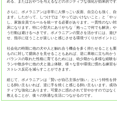
める、またはおやつを与えるなどのポジティブな強化が効果的です
さらに、ポメラニアンは非常に人懐っこい反面、自立心も強く、自
ます。したがって、しつけでは「やってはいけないこと」と「やっ
し、家族全員でルールを統一する必要があります。一貫性のない対
床になります。特に小型犬にありがちな「抱っこで何でも解決」や
う行動は避けるべきです。ポメラニアンの賢さを活かすには、遊び
せ、指示に従うことが楽しいと感じさせる環境づくりがポイントに
社会化の時期に他の犬や人と触れ合う機会を多く持たせることも重
ものに対して臆病さを見せることもあれば、逆に果敢に立ち向かう
バランスの取れた性格に育てるためには、幼少期から多様な経験を
ランや散歩中に他の犬と遊ぶ体験、様々な音や環境に慣れる練習を
ストレス反応を減らすことができます。
総じて、ポメラニアンは「賢いが自己主張が強い」という特性を持
じる飼い主もいれば、逆に手を焼くと感じる飼い主もいます。成功
ティブな強化にあります。可愛さに惑わされて甘やかすのではなく
教えることが、後々の快適な生活につながるのです。