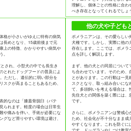
理解し、個体ごとの性格に合わ
べき存在となってくれるでしょ
他の犬や子ども
体格が小さいがゆえに特有の病気
ポメラニアンは、その愛らしい
は長めとなり、15歳前後まで元
犬種です。しかし、実際に他の
康上の特徴、かかりやすい病気や
存在します。ここでは、ポメラ
う。
点を詳しく解説します。
度とされ、小型犬の中でも長生き
まず、他の犬との同居について
のとれたドッグフードの普及によ
ち合わせています。そのため、
す。ただし、遺伝的に弱い部分を
とがあります。この行動は一見
リスクが高まることもあるため、
スクとなり、取っ組み合いにな
て、多頭飼いを考える場合は、
先住犬との関係を築く際には、
表的なのは「膝蓋骨脱臼（パテ
です。
見られます。軽度の場合は日常生
難や痛みを伴い、手術が必要にな
さらに、ポメラニアンは警戒心
ングなど滑りやすい環境は避け、
ため、社会化が不十分なまま成
やすくなります。これを防ぐに
です。ドッグランやしつけ教室