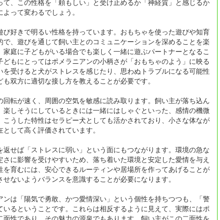
って、この性格を「頼もしい」と受け止めるか「神経質」と感じるか
によって変わるでしょう。
遊び好きで明るい性格を持っています。おもちゃを使った遊びや知育
的で、遊びを通じて飼い主とのコミュニケーションを深めることを楽
、家庭に子どもがいる場合でも楽しく一緒に遊ぶパートナーとなるこ
子どもにとってはポメラニアンの小柄さが「おもちゃのよう」に映る
いを受けると犬がストレスを感じたり、思わぬトラブルになる可能性
ども双方に適切な接し方を教えることが必要です。
の回転が速く、周囲の空気を敏感に読み取ります。飼い主が落ち込ん
、楽しそうにしているときには一緒にはしゃぐといった、感情の機微
。こうした特性はセラピー犬としても活かされており、小さな体なが
在として高く評価されています。
を返せば「ストレスに弱い」という面にもつながります。環境の急な
定さに影響を受けやすいため、落ち着いた環境と安定した愛情を与え
性を育むには、安心できるルーティンや居場所を作ってあげることが
させないようバランスを意識することが必要になります。
アンは「陽気で勇敢、かつ愛情深い」という個性を持ちつつも、「警
ているということです。これらは相反するように見えて、実際にはポ
二面性であり、その魅力の源泉でもあります。飼い主がこの二面性を