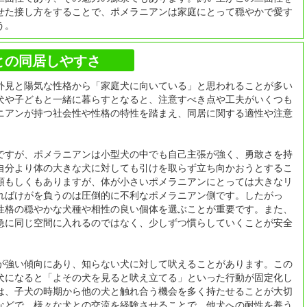
せた接し方をすることで、ポメラニアンは家庭にとって穏やかで愛す
う。
との同居しやすさ
外見と陽気な性格から「家庭犬に向いている」と思われることが多い
犬や子どもと一緒に暮らすとなると、注意すべき点や工夫がいくつも
ニアンが持つ社会性や性格の特性を踏まえ、同居に関する適性や注意
ですが、ポメラニアンは小型犬の中でも自己主張が強く、勇敢さを持
自分より体の大きな犬に対しても引けを取らず立ち向かおうとするこ
頼もしくもありますが、体が小さいポメラニアンにとっては大きなリ
ればけがを負うのは圧倒的に不利なポメラニアン側です。したがっ
性格の穏やかな犬種や相性の良い個体を選ぶことが重要です。また、
急に同じ空間に入れるのではなく、少しずつ慣らしていくことが安全
が強い傾向にあり、知らない犬に対して吠えることがあります。この
犬になると「よその犬を見ると吠え立てる」といった行動が固定化し
は、子犬の時期から他の犬と触れ合う機会を多く持たせることが大切
などで、様々な犬との交流を経験させることで、他犬への耐性を養う