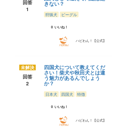
回答
きない？
1
狩猟犬
ビーグル
0
いいね！
ハピわん！【公式】
四国犬について教えてくだ
未解決
さい！柴犬や秋田犬とは違
回答
う魅力があるんでしょう
か？
2
日本犬
四国犬
特徴
0
いいね！
ハピわん！【公式】