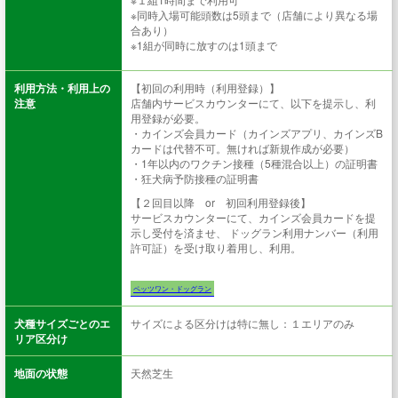
※同時入場可能頭数は5頭まで（店舗により異なる場
合あり）
※1組が同時に放すのは1頭まで
利用方法・利用上の
【初回の利用時（利用登録）】
注意
店舗内サービスカウンターにて、以下を提示し、利
用登録が必要。
・カインズ会員カード（カインズアプリ、カインズB
カードは代替不可。無ければ新規作成が必要）
・1年以内のワクチン接種（5種混合以上）の証明書
・狂犬病予防接種の証明書
【２回目以降 or 初回利用登録後】
サービスカウンターにて、カインズ会員カードを提
示し受付を済ませ、 ドッグラン利用ナンバー（利用
許可証）を受け取り着用し、利用。
ペッツワン・ドッグラン
犬種サイズごとのエ
サイズによる区分けは特に無し：１エリアのみ
リア区分け
地面の状態
天然芝生