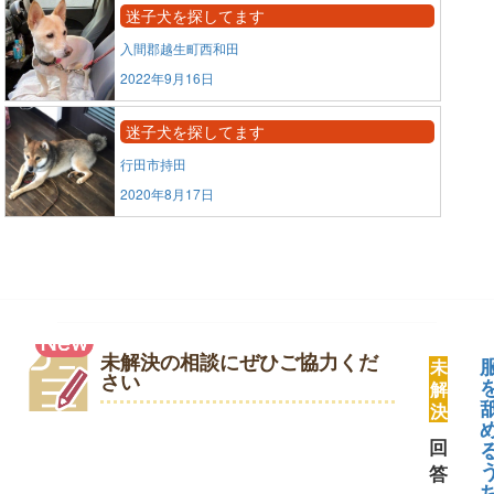
迷子犬を探してます
入間郡越生町西和田
2022年9月16日
迷子犬を探してます
行田市持田
2020年8月17日
未解決の相談にぜひご協力くだ
未
さい
解
決
回
答