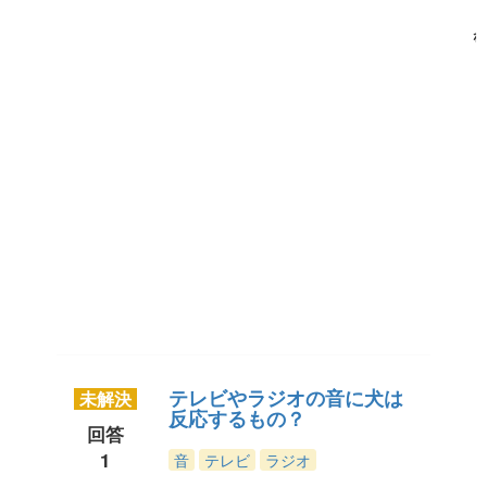
ね
ハピ
わ
ん！
【公
式】
テレビやラジオの音に犬は
未解決
反応するもの？
回答
1
音
テレビ
ラジオ