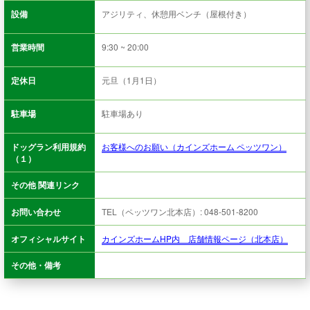
設備
アジリティ、休憩用ベンチ（屋根付き）
営業時間
9:30 ~ 20:00
定休日
元旦（1月1日）
駐車場
駐車場あり
ドッグラン利用規約
お客様へのお願い（カインズホーム ペッツワン）
（１）
その他 関連リンク
お問い合わせ
TEL（ペッツワン北本店）: 048-501-8200
オフィシャルサイト
カインズホームHP内 店舗情報ページ（北本店）
その他・備考