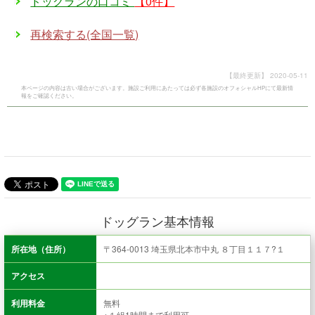
ドッグランの口コミ
【0件】
再検索する(全国一覧)
【最終更新】
2020-05-11
本ページの内容は古い場合がございます。施設ご利用にあたっては必ず各施設のオフォシャルHPにて最新情
報をご確認ください。
ドッグラン基本情報
所在地（住所）
〒364-0013 埼玉県北本市中丸 ８丁目１１７?１
アクセス
利用料金
無料
※１組1時間まで利用可