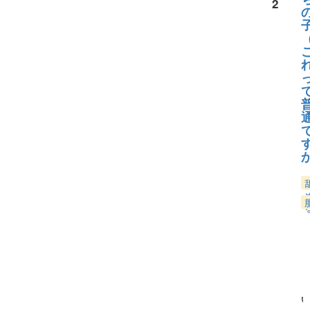
2
0
い