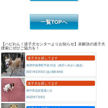
一覧TOPへ
【ハピわん！迷子犬センターよりお知らせ】未解決の迷子犬
捜索にぜひご協力を！
迷子犬を探してます
海津市海津町平原 付近（南方へ向かい逃走）
2021年2月5日 (金) 朝6:40頃
迷子犬を探してます
神戸市北区菖蒲ヶ丘
2022年7月9日