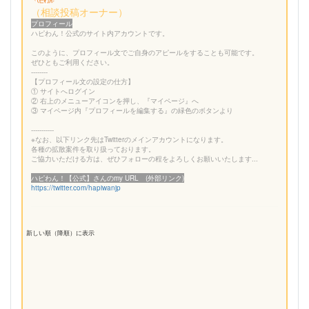
（相談投稿オーナー）
プロフィール
ハピわん！公式のサイト内アカウントです。
このように、プロフィール文でご自身のアピールをすることも可能です。
ぜひともご利用ください。
--------
【プロフィール文の設定の仕方】
① サイトへログイン
② 右上のメニューアイコンを押し、『マイページ』へ
③ マイページ内『プロフィールを編集する』の緑色のボタンより
-----------
※なお、以下リンク先はTwitterのメインアカウントになります。
各種の拡散案件を取り扱っております。
ご協力いただける方は、ぜひフォローの程をよろしくお願いいたします...
ハピわん！【公式】さんのmy URL (外部リンク)
https://twitter.com/hapiwanjp
新しい順（降順）に表示