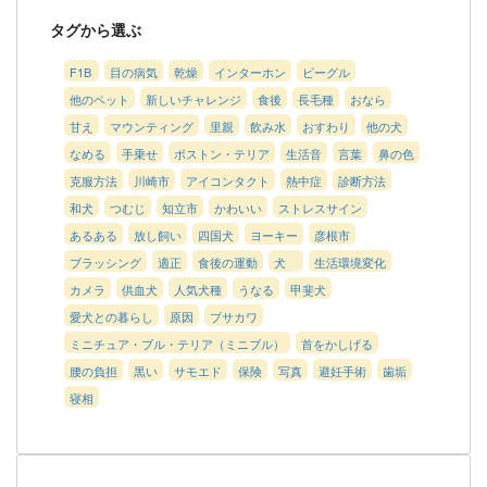
タグから選ぶ
F1B
目の病気
乾燥
インターホン
ビーグル
他のペット
新しいチャレンジ
食後
長毛種
おなら
甘え
マウンティング
里親
飲み水
おすわり
他の犬
なめる
手乗せ
ボストン・テリア
生活音
言葉
鼻の色
克服方法
川崎市
アイコンタクト
熱中症
診断方法
和犬
つむじ
知立市
かわいい
ストレスサイン
あるある
放し飼い
四国犬
ヨーキー
彦根市
ブラッシング
適正
食後の運動
犬
生活環境変化
カメラ
供血犬
人気犬種
うなる
甲斐犬
愛犬との暮らし
原因
ブサカワ
ミニチュア・ブル・テリア（ミニブル）
首をかしげる
腰の負担
黒い
サモエド
保険
写真
避妊手術
歯垢
寝相