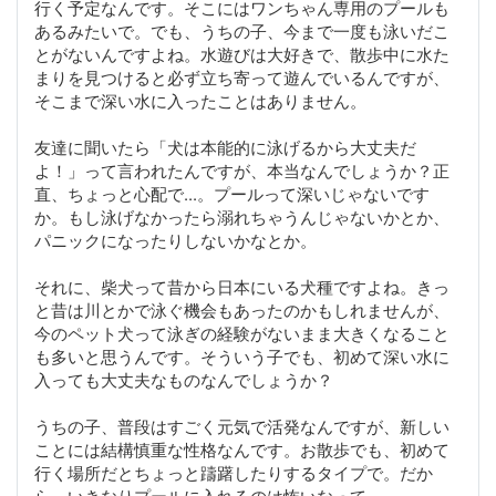
行く予定なんです。そこにはワンちゃん専用のプールも
あるみたいで。でも、うちの子、今まで一度も泳いだこ
とがないんですよね。水遊びは大好きで、散歩中に水た
まりを見つけると必ず立ち寄って遊んでいるんですが、
そこまで深い水に入ったことはありません。
友達に聞いたら「犬は本能的に泳げるから大丈夫だ
よ！」って言われたんですが、本当なんでしょうか？正
直、ちょっと心配で...。プールって深いじゃないです
か。もし泳げなかったら溺れちゃうんじゃないかとか、
パニックになったりしないかなとか。
それに、柴犬って昔から日本にいる犬種ですよね。きっ
と昔は川とかで泳ぐ機会もあったのかもしれませんが、
今のペット犬って泳ぎの経験がないまま大きくなること
も多いと思うんです。そういう子でも、初めて深い水に
入っても大丈夫なものなんでしょうか？
うちの子、普段はすごく元気で活発なんですが、新しい
ことには結構慎重な性格なんです。お散歩でも、初めて
行く場所だとちょっと躊躇したりするタイプで。だか
ら、いきなりプールに入れるのは怖いなって...。