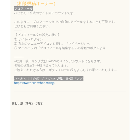
（相談投稿オーナー）
プロフィール
ハピわん！公式のサイト内アカウントです。
このように、プロフィール文でご自身のアピールをすることも可能です。
ぜひともご利用ください。
--------
【プロフィール文の設定の仕方】
① サイトへログイン
② 右上のメニューアイコンを押し、『マイページ』へ
③ マイページ内『プロフィールを編集する』の緑色のボタンより
-----------
※なお、以下リンク先はTwitterのメインアカウントになります。
各種の拡散案件を取り扱っております。
ご協力いただける方は、ぜひフォローの程をよろしくお願いいたします...
ハピわん！【公式】さんのmy URL (外部リンク)
https://twitter.com/hapiwanjp
新しい順（降順）に表示