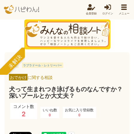
会員登録
ログイン
メニュー
未解決
泳ぐ
ラブラドール・レトリーバー
おでかけ
に関する相談
犬って生まれつき泳げるものなんですか？
深いプールとか大丈夫？
コメント数
いいね数
お気に入り登録数
2
0
0