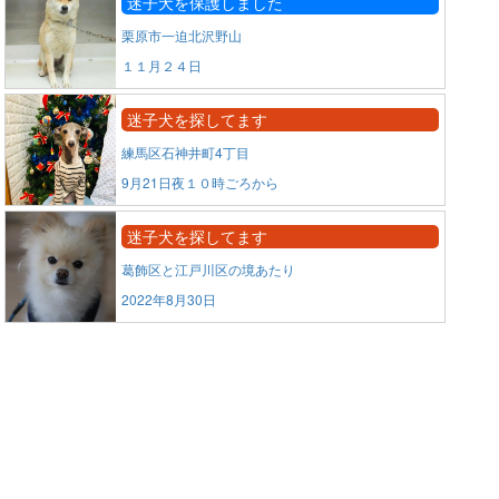
迷子犬を保護しました
栗原市一迫北沢野山
１１月２４日
迷子犬を探してます
練馬区石神井町4丁目
9月21日夜１０時ごろから
迷子犬を探してます
葛飾区と江戸川区の境あたり
2022年8月30日