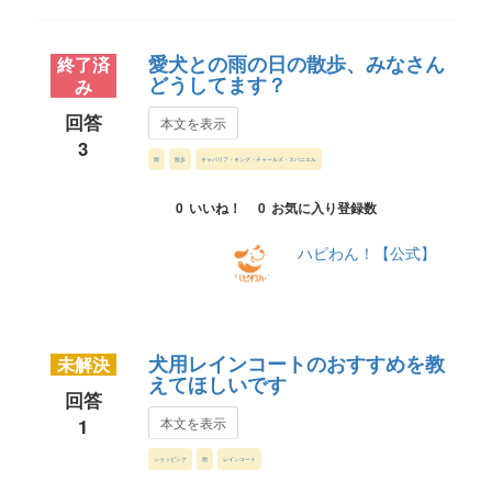
愛犬との雨の日の散歩、みなさん
終了済
どうしてます？
み
回答
本文を表示
3
雨
散歩
キャバリア・キング・チャールズ・スパニエル
0
いいね！
0
お気に入り登録数
ハピわん！【公式】
犬用レインコートのおすすめを教
未解決
えてほしいです
回答
1
本文を表示
ショッピング
雨
レインコート