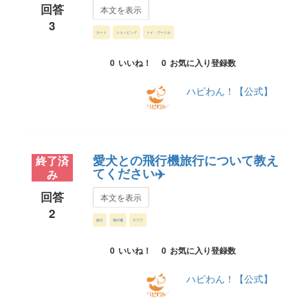
回答
本文を表示
3
カート
ショッピング
トイ・プードル
0
いいね！
0
お気に入り登録数
ハピわん！【公式】
愛犬との飛行機旅行について教え
終了済
てください✈️
み
回答
本文を表示
2
旅行
飛行機
チワワ
0
いいね！
0
お気に入り登録数
ハピわん！【公式】