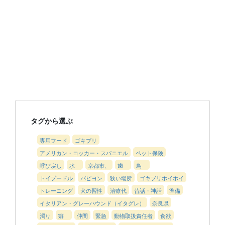
タグから選ぶ
専用フード
ゴキブリ
アメリカン・コッカー・スパニエル
ペット保険
呼び戻し
水
京都市、
歯
鳥
トイプードル
パピヨン
狭い場所
ゴキブリホイホイ
トレーニング
犬の習性
治療代
昔話・神話
準備
イタリアン・グレーハウンド（イタグレ）
奈良県
濁り
癖
仲間
緊急
動物取扱責任者
食欲