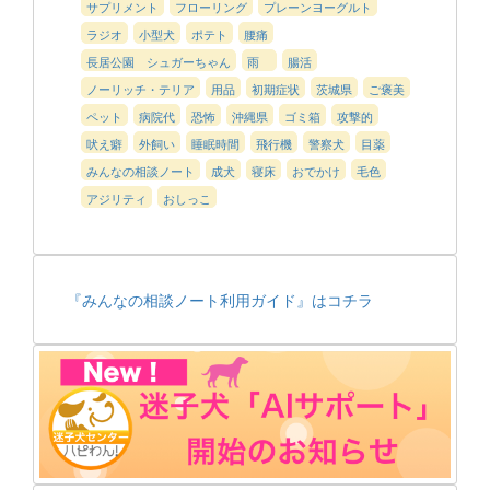
サプリメント
フローリング
プレーンヨーグルト
ラジオ
小型犬
ポテト
腰痛
長居公園 シュガーちゃん
雨
腸活
ノーリッチ・テリア
用品
初期症状
茨城県
ご褒美
ペット
病院代
恐怖
沖縄県
ゴミ箱
攻撃的
吠え癖
外飼い
睡眠時間
飛行機
警察犬
目薬
みんなの相談ノート
成犬
寝床
おでかけ
毛色
アジリティ
おしっこ
『みんなの相談ノート利用ガイド』はコチラ