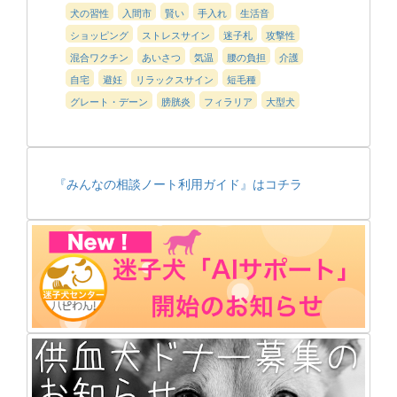
犬の習性
入間市
賢い
手入れ
生活音
ショッピング
ストレスサイン
迷子札
攻撃性
混合ワクチン
あいさつ
気温
腰の負担
介護
自宅
避妊
リラックスサイン
短毛種
グレート・デーン
膀胱炎
フィラリア
大型犬
『みんなの相談ノート利用ガイド』はコチラ