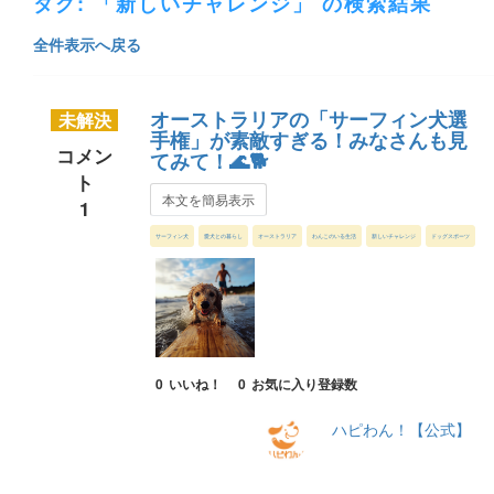
タグ: 「新しいチャレンジ」 の検索結果
全件表示へ戻る
オーストラリアの「サーフィン犬選
未解決
手権」が素敵すぎる！みなさんも見
コメン
てみて！🌊🐕
ト
本文を簡易表示
1
サーフィン犬
愛犬との暮らし
オーストラリア
わんこのいる生活
新しいチャレンジ
ドッグスポーツ
0
いいね！
0
お気に入り登録数
ハピわん！【公式】