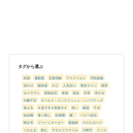
タグから選ぶ
排尿
運動量
言葉理解
アスファルト
予防接種
涙やけ
駆除器
のど
人見知り
警告サイン
雑音
カメラマン
尿路結石
食後
脱走
日常
痒がる
分離不安
オールド・イングリッシュ・シープドッグ
覚える
＃迷子犬＃黒柴犬＃
赤い
確認
子犬
短頭種
食べ残し
幼稚園
腰
ベビー話法
聞き耳
ファーミネーター
看護師
マズルガード
くわえる
飲む
サモエドスマイル
川崎市
リンス