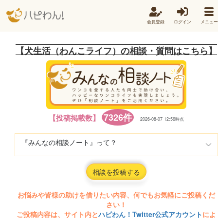
会員登録
ログイン
メニュー
【犬生活（わんこライフ）の相談・質問はこちら】
7326件
【投稿掲載数】
2026-08-07 12:56時点
『みんなの相談ノート』って？
相談を投稿する
お悩みや皆様の助けを借りたい内容、何でもお気軽にご投稿くだ
さい！
ご投稿内容は、サイト内と
ハピわん！Twitter公式アカウント
によ