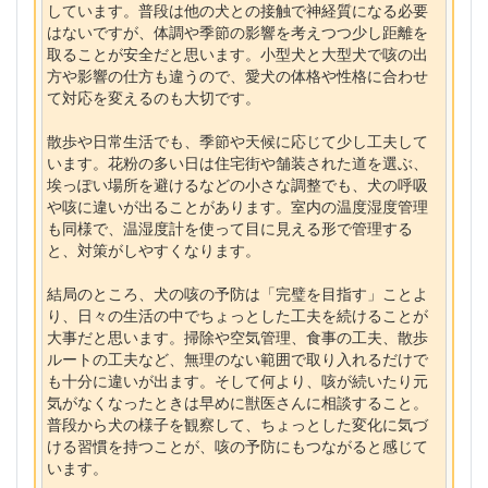
しています。普段は他の犬との接触で神経質になる必要
はないですが、体調や季節の影響を考えつつ少し距離を
取ることが安全だと思います。小型犬と大型犬で咳の出
方や影響の仕方も違うので、愛犬の体格や性格に合わせ
て対応を変えるのも大切です。
散歩や日常生活でも、季節や天候に応じて少し工夫して
います。花粉の多い日は住宅街や舗装された道を選ぶ、
埃っぽい場所を避けるなどの小さな調整でも、犬の呼吸
や咳に違いが出ることがあります。室内の温度湿度管理
も同様で、温湿度計を使って目に見える形で管理する
と、対策がしやすくなります。
結局のところ、犬の咳の予防は「完璧を目指す」ことよ
り、日々の生活の中でちょっとした工夫を続けることが
大事だと思います。掃除や空気管理、食事の工夫、散歩
ルートの工夫など、無理のない範囲で取り入れるだけで
も十分に違いが出ます。そして何より、咳が続いたり元
気がなくなったときは早めに獣医さんに相談すること。
普段から犬の様子を観察して、ちょっとした変化に気づ
ける習慣を持つことが、咳の予防にもつながると感じて
います。