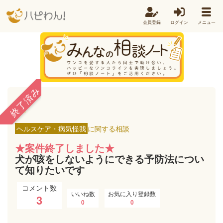
会員登録
ログイン
メニュー
終了済み
咳
ヘルスケア・病気怪我
に関する相談
★案件終了しました★
犬が咳をしないようにできる予防法につい
て知りたいです
コメント数
いいね数
お気に入り登録数
3
0
0