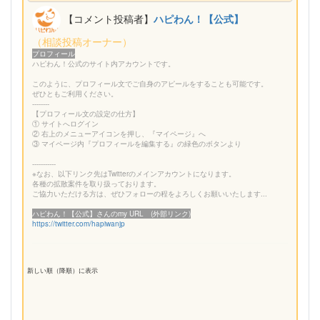
【コメント投稿者】
ハピわん！【公式】
（相談投稿オーナー）
プロフィール
ハピわん！公式のサイト内アカウントです。
このように、プロフィール文でご自身のアピールをすることも可能です。
ぜひともご利用ください。
--------
【プロフィール文の設定の仕方】
① サイトへログイン
② 右上のメニューアイコンを押し、『マイページ』へ
③ マイページ内『プロフィールを編集する』の緑色のボタンより
-----------
※なお、以下リンク先はTwitterのメインアカウントになります。
各種の拡散案件を取り扱っております。
ご協力いただける方は、ぜひフォローの程をよろしくお願いいたします...
ハピわん！【公式】さんのmy URL (外部リンク)
https://twitter.com/hapiwanjp
新しい順（降順）に表示