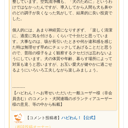
整しています。空気清浄機も、「犬のために」というわ
けではなかったんですが、導入してから人間も犬も鼻や
のどの調子が良くなった気がして、結果的に良い投資で
した。
個人的には、あまり神経質になりすぎず、「楽しく清潔
に、適度に気を付ける」くらいで十分だと思っていま
す。大事なのは、咳が長引いたときや何か違和感を感じ
た時は無理せず早めにチェックしてあげることだと思う
ので、普段の様子をよく観察するクセだけは忘れないよ
うにしています。犬の体質や年齢、暮らす場所によって
対策も違うと思いますが、お互い愛犬が健やかに過ごせ
るようにいろいろ工夫しながら楽しみましょう。
---------
【ハピわん！へお寄せいただいた一般ユーザー様（非会
員含む）のコメント・犬関連職のボランティアユーザー
様の意見、等の中から転載】
【コメント投稿者】
ハピわん！【公式】
（相談投稿オーナー）