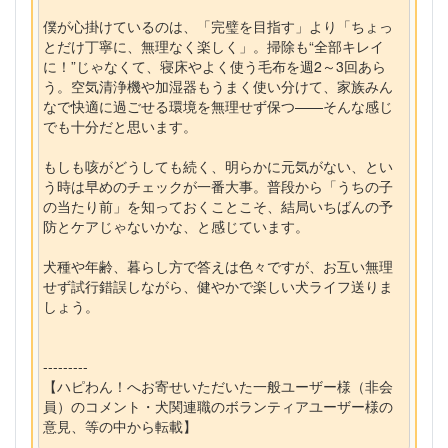
僕が心掛けているのは、「完璧を目指す」より「ちょっ
とだけ丁寧に、無理なく楽しく」。掃除も“全部キレイ
に！”じゃなくて、寝床やよく使う毛布を週2～3回あら
う。空気清浄機や加湿器もうまく使い分けて、家族みん
なで快適に過ごせる環境を無理せず保つ——そんな感じ
でも十分だと思います。
もしも咳がどうしても続く、明らかに元気がない、とい
う時は早めのチェックが一番大事。普段から「うちの子
の当たり前」を知っておくことこそ、結局いちばんの予
防とケアじゃないかな、と感じています。
犬種や年齢、暮らし方で答えは色々ですが、お互い無理
せず試行錯誤しながら、健やかで楽しい犬ライフ送りま
しょう。
---------
【ハピわん！へお寄せいただいた一般ユーザー様（非会
員）のコメント・犬関連職のボランティアユーザー様の
意見、等の中から転載】