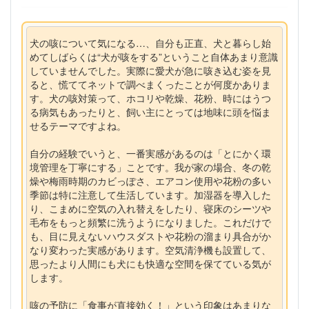
犬の咳について気になる…、自分も正直、犬と暮らし始
めてしばらくは“犬が咳をする”ということ自体あまり意識
していませんでした。実際に愛犬が急に咳き込む姿を見
ると、慌ててネットで調べまくったことが何度かありま
す。犬の咳対策って、ホコリや乾燥、花粉、時にはうつ
る病気もあったりと、飼い主にとっては地味に頭を悩ま
せるテーマですよね。
自分の経験でいうと、一番実感があるのは「とにかく環
境管理を丁寧にする」ことです。我が家の場合、冬の乾
燥や梅雨時期のカビっぽさ、エアコン使用や花粉の多い
季節は特に注意して生活しています。加湿器を導入した
り、こまめに空気の入れ替えをしたり、寝床のシーツや
毛布をもっと頻繁に洗うようになりました。これだけで
も、目に見えないハウスダストや花粉の溜まり具合がか
なり変わった実感があります。空気清浄機も設置して、
思ったより人間にも犬にも快適な空間を保てている気が
します。
咳の予防に「食事が直接効く！」という印象はあまりな