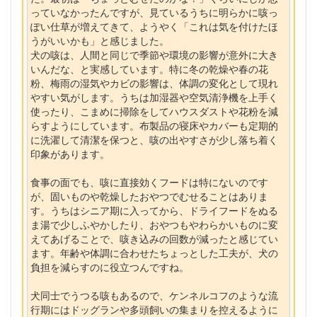
っていなかったんですが、見ているうちに明らかに咳っ
ぽい仕草が増えてきて、ようやく「これは気を付けたほ
うがいいかも」と感じました。
犬の咳は、人間と同じで季節や環境の影響が意外に大き
いんだな、と実感しています。特に冬の乾燥や春の花
粉、梅雨の湿気やカビの影響は、体調の変化として現れ
やすい気がします。うちは加湿器や空気清浄機を上手く
使ったり、こまめに掃除をしてハウスダストや花粉を減
らすようにしています。布製品の寝床やカバーも定期的
に洗濯して清潔を保つと、咳の出やすさが少し落ち着く
印象があります。
食事の面でも、咳に直接効くフードは特にないのです
が、固いものや乾燥したおやつでむせることはありま
す。うちはシニア期に入ってから、ドライフードをぬる
ま湯で少しふやかしたり、おやつもやわらかいものに変
えてあげることで、咳き込みの回数が減ったと感じてい
ます。年齢や体調に合わせたちょっとした工夫が、犬の
負担を減らすのに役立つんですね。
犬同士でうつる咳もあるので、ケンネルコフのような流
行期にはドッグランや多頭飼いの集まりを控えるように