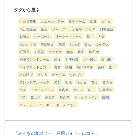
タグから選ぶ
供血犬募集
スムースヘアー
嗅覚ゲーム
食糞
長生き
犬との生活
座る
ジャック・ラッセル・テリア
日常生活
顔舐め
シェパード
リーダーウォーク
靴
人気
追いかける
無駄吠え
果物
しっぽ
会話
よその犬
町田市
加湿器
ガサガサ
触る
夜中
秋田犬
同胞犬シンドローム
値段
血液検査
お手伝い
短毛種
ハイブリッドビガー
食材
寝相
飼いやすさ
笑顔
泡
名前呼び
振り方
ビーグル
なわばり
フレンチブルドッグ
のど
相性
痒がる
甘え
鼻の色
パグ
アクティビティ
室内犬
サロン
味
初期症状
習性
気づく
耐久性
鹿の角
ストレスサイン
関節
ウェルシュ・コーギー・カーディガン
『みんなの相談ノート利用ガイド』はコチラ