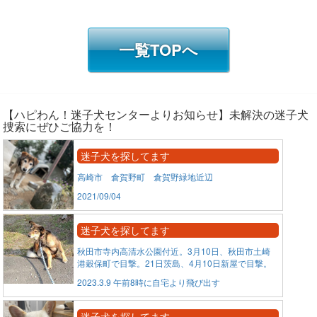
一覧TOPへ
【ハピわん！迷子犬センターよりお知らせ】未解決の迷子犬
捜索にぜひご協力を！
迷子犬を探してます
高崎市 倉賀野町 倉賀野緑地近辺
2021/09/04
迷子犬を探してます
秋田市寺内高清水公園付近。3月10日、秋田市土崎
港穀保町で目撃。21日茨島、4月10日新屋で目撃。
2023.3.9 午前8時に自宅より飛び出す
迷子犬を探してます