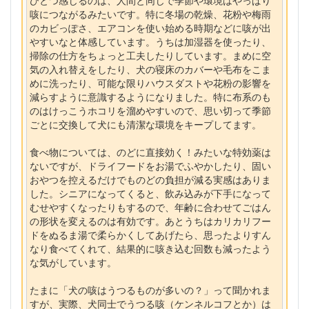
咳につながるみたいです。特に冬場の乾燥、花粉や梅雨
のカビっぽさ、エアコンを使い始める時期などに咳が出
やすいなと体感しています。うちは加湿器を使ったり、
掃除の仕方をちょっと工夫したりしています。まめに空
気の入れ替えをしたり、犬の寝床のカバーや毛布をこま
めに洗ったり、可能な限りハウスダストや花粉の影響を
減らすように意識するようになりました。特に布系のも
のはけっこうホコリを溜めやすいので、思い切って季節
ごとに交換して犬にも清潔な環境をキープしてます。
食べ物については、のどに直接効く！みたいな特効薬は
ないですが、ドライフードをお湯でふやかしたり、固い
おやつを控えるだけでものどの負担が減る実感はありま
した。シニアになってくると、飲み込みが下手になって
むせやすくなったりもするので、年齢に合わせてごはん
の形状を変えるのは有効です。あとうちはカリカリフー
ドをぬるま湯で柔らかくしてあげたら、思ったよりすん
なり食べてくれて、結果的に咳き込む回数も減ったよう
な気がしています。
たまに「犬の咳はうつるものが多いの？」って聞かれま
すが、実際、犬同士でうつる咳（ケンネルコフとか）は