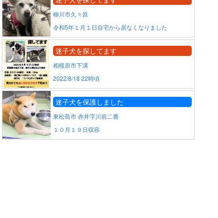
柳川市久々原
令和5年１月１日自宅から居なくなりました
迷子犬を探してます
相模原市下溝
2022/8/18 22時頃
迷子犬を保護しました
東松島市 赤井字川前二番
１０月１９日収容