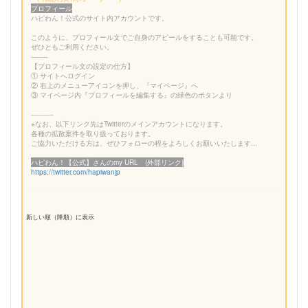
プロフィール
ハピわん！公式のサイト内アカウントです。
このように、プロフィール文でご自身のアピールをすることも可能です。
ぜひともご利用ください。
--------
【プロフィール文の設定の仕方】
① サイトへログイン
② 右上のメニューアイコンを押し、『マイページ』へ
③ マイページ内『プロフィールを編集する』の緑色のボタンより
-----------
※なお、以下リンク先はTwitterのメインアカウントになります。
各種の拡散案件を取り扱っております。
ご協力いただける方は、ぜひフォローの程をよろしくお願いいたします...
ハピわん！【公式】さんのmy URL (外部リンク)
https://twitter.com/hapiwanjp
新しい順（降順）に表示