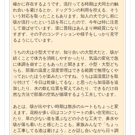
確かに存在するようです。流行ってる時期は犬同士の触
れ合いを避けるとか、ドッグランの利用を控える、そう
いう対応を取ったこともあります。知人の犬で少し前に
咳が流行ったという話を耳にしたので、今年は特に注意
して遊ばせています。逆に普段はあんまり神経質になり
すぎず、その子のコンディションや様子をしっかり見守
るようにしています。
うちの犬は小型犬ですが、知り合いの大型犬だと、咳が
続くことで体力を消耗しやすかったり、気温の変化で急
に体調を崩すこともあったと聞きます。小型・大型どち
らも、部屋の温度と湿度管理はできる範囲で無理なくや
っておいたほうが楽みたいですね。うちは温湿度計を取
り付けて「今日は乾燥してるな」と思ったら加湿器を追
加したり、水の飲む位置を変えてみたり、できるだけ自
然な方法で部屋の空気が循環するよう工夫しています。
あとは、咳が出やすい時期は散歩のルートもちょっと変
えます。花粉が多い日はコンクリートの多い住宅街にし
たり、草の少ない道を選ぶなどの小さな工夫で、鼻水や
咳が落ち着いたと感じたことも。家族みんなで「ちょっ
と工事してる道は避けよう」とか話し合いながら日々調