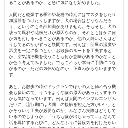
ることがあるのか、と急に気になり始めました。
人間だと乾燥する季節や花粉の時期にはマスクをしたり
加湿器をつけたりしますが、犬の場合はどうなんだろ
う、というのも全然知識がありません。そもそも、犬の
咳って風邪や花粉だけが原因なのか、それともほかに何
か気を付けるべきことがあるのか、他の犬飼いさんはど
うしてるのかがずっと疑問です。例えば、部屋の湿度や
温度を一定に保つとか、お散歩のルートを工夫すると
か、空気清浄機を使うことも何か意味があるのかな…と
か色々考えてみました。でもこれらが本当に予防につな
がるのか、ただの気休めなのか、正直わからないままで
す。
あと、お散歩の時やドッグランでほかの犬と触れ合う機
会も多いので、うつるような咳の原因があったりするの
かも気になっています。例えば人間のインフルエンザみ
たいに、流行期には犬同士の接触を控えた方がいい、と
かそういう工夫が必要なのか、みなさん実際はどうして
いるのでしょうか。「うちも咳が出ちゃって…」なんて
話を耳にするたびに、どんなふうに普段気を付けたらい