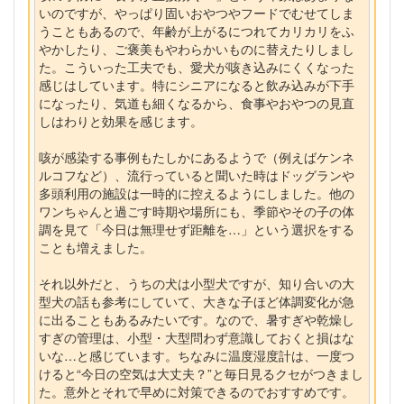
いのですが、やっぱり固いおやつやフードでむせてしま
うこともあるので、年齢が上がるにつれてカリカリをふ
やかしたり、ご褒美もやわらかいものに替えたりしまし
た。こういった工夫でも、愛犬が咳き込みにくくなった
感じはしています。特にシニアになると飲み込みが下手
になったり、気道も細くなるから、食事やおやつの見直
しはわりと効果を感じます。
咳が感染する事例もたしかにあるようで（例えばケンネ
ルコフなど）、流行っていると聞いた時はドッグランや
多頭利用の施設は一時的に控えるようにしました。他の
ワンちゃんと過ごす時期や場所にも、季節やその子の体
調を見て「今日は無理せず距離を…」という選択をする
ことも増えました。
それ以外だと、うちの犬は小型犬ですが、知り合いの大
型犬の話も参考にしていて、大きな子ほど体調変化が急
に出ることもあるみたいです。なので、暑すぎや乾燥し
すぎの管理は、小型・大型問わず意識しておくと損はな
いな…と感じています。ちなみに温度湿度計は、一度つ
けると“今日の空気は大丈夫？”と毎日見るクセがつきまし
た。意外とそれで早めに対策できるのでおすすめです。