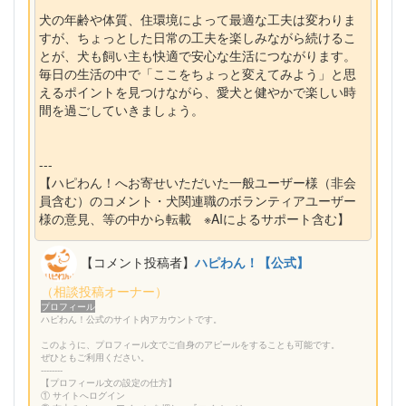
犬の年齢や体質、住環境によって最適な工夫は変わりま
すが、ちょっとした日常の工夫を楽しみながら続けるこ
とが、犬も飼い主も快適で安心な生活につながります。
毎日の生活の中で「ここをちょっと変えてみよう」と思
えるポイントを見つけながら、愛犬と健やかで楽しい時
間を過ごしていきましょう。
---
【ハピわん！へお寄せいただいた一般ユーザー様（非会
員含む）のコメント・犬関連職のボランティアユーザー
様の意見、等の中から転載 ※AIによるサポート含む】
【コメント投稿者】
ハピわん！【公式】
（相談投稿オーナー）
プロフィール
ハピわん！公式のサイト内アカウントです。
このように、プロフィール文でご自身のアピールをすることも可能です。
ぜひともご利用ください。
--------
【プロフィール文の設定の仕方】
① サイトへログイン