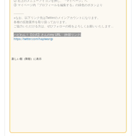
② 右上のメニューアイコンを押し、『マイページ』へ
③ マイページ内『プロフィールを編集する』の緑色のボタンより
-----------
※なお、以下リンク先はTwitterのメインアカウントになります。
各種の拡散案件を取り扱っております。
ご協力いただける方は、ぜひフォローの程をよろしくお願いいたします...
ハピわん！【公式】さんのmy URL (外部リンク)
https://twitter.com/hapiwanjp
新しい順（降順）に表示