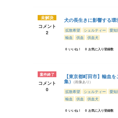
未解決
犬の長生きに影響する環
コメント
拡散希望
シェルティー
愛知
2
輸血
供血
供血犬
0
いいね！
0
お気に入り登録数
案件終了
【東京都町田市】輸血を
集）
(画像あり)
コメント
0
拡散希望
シェルティー
愛知
輸血
供血
供血犬
0
いいね！
0
お気に入り登録数