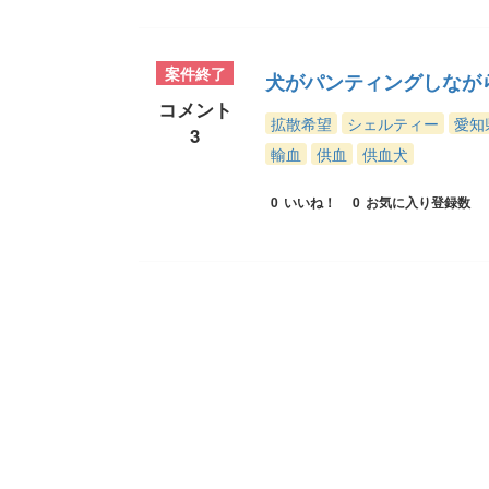
案件終了
犬がパンティングしなが
コメント
拡散希望
シェルティー
愛知
3
輸血
供血
供血犬
0
いいね！
0
お気に入り登録数