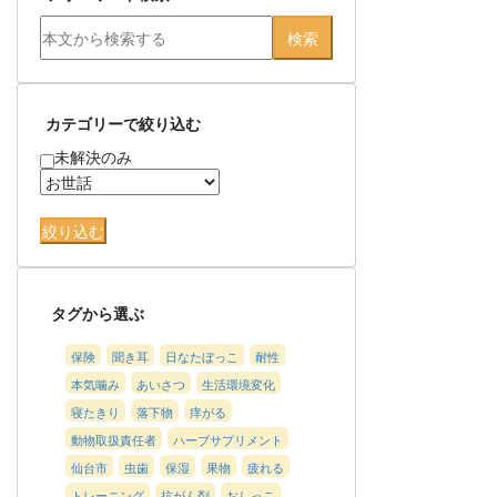
カテゴリーで絞り込む
未解決のみ
タグから選ぶ
保険
聞き耳
日なたぼっこ
耐性
本気噛み
あいさつ
生活環境変化
寝たきり
落下物
痒がる
動物取扱責任者
ハーブサプリメント
仙台市
虫歯
保湿
果物
疲れる
トレーニング
抗がん剤
おしっこ