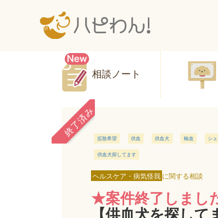
相談ノート
終了済み
拡散希望
供血
供血犬
輸血
シェ
供血犬探してます
ヘルスケア・病気怪我
に関する相談
★案件終了しまし
【供血犬を探して