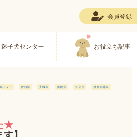
会員登録
迷子犬センター
お役立ち記事
ルティー
愛知県
安城市
岡崎市
知立市
供血犬募集
た★
ます】