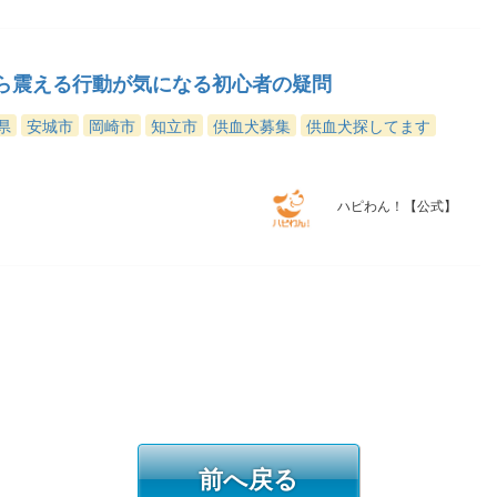
ら震える行動が気になる初心者の疑問
県
安城市
岡崎市
知立市
供血犬募集
供血犬探してます
ハピわん！【公式】
前へ戻る