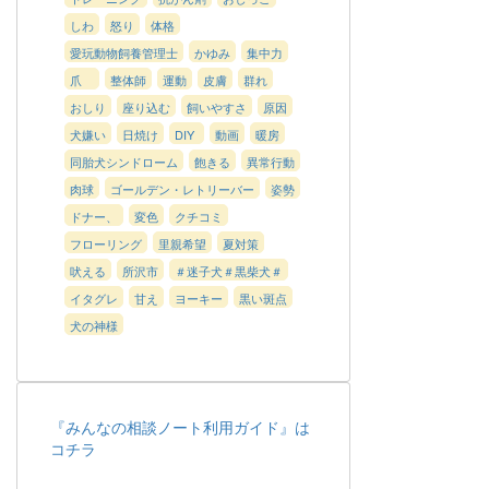
しわ
怒り
体格
愛玩動物飼養管理士
かゆみ
集中力
爪
整体師
運動
皮膚
群れ
おしり
座り込む
飼いやすさ
原因
犬嫌い
日焼け
DIY
動画
暖房
同胎犬シンドローム
飽きる
異常行動
肉球
ゴールデン・レトリーバー
姿勢
ドナー、
変色
クチコミ
フローリング
里親希望
夏対策
吠える
所沢市
＃迷子犬＃黒柴犬＃
イタグレ
甘え
ヨーキー
黒い斑点
犬の神様
『みんなの相談ノート利用ガイド』は
コチラ