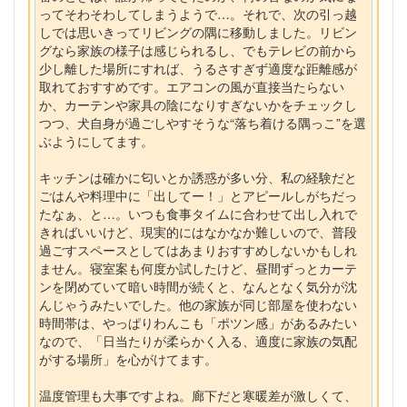
ってそわそわしてしまうようで…。それで、次の引っ越
しでは思いきってリビングの隅に移動しました。リビン
グなら家族の様子は感じられるし、でもテレビの前から
少し離した場所にすれば、うるさすぎず適度な距離感が
取れておすすめです。エアコンの風が直接当たらない
か、カーテンや家具の陰になりすぎないかをチェックし
つつ、犬自身が過ごしやすそうな“落ち着ける隅っこ”を選
ぶようにしてます。
キッチンは確かに匂いとか誘惑が多い分、私の経験だと
ごはんや料理中に「出してー！」とアピールしがちだっ
たなぁ、と…。いつも食事タイムに合わせて出し入れで
きればいいけど、現実的にはなかなか難しいので、普段
過ごすスペースとしてはあまりおすすめしないかもしれ
ません。寝室案も何度か試したけど、昼間ずっとカーテ
ンを閉めていて暗い時間が続くと、なんとなく気分が沈
んじゃうみたいでした。他の家族が同じ部屋を使わない
時間帯は、やっぱりわんこも「ポツン感」があるみたい
なので、「日当たりが柔らかく入る、適度に家族の気配
がする場所」を心がけてます。
温度管理も大事ですよね。廊下だと寒暖差が激しくて、