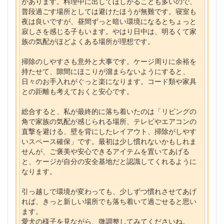
があります。料理中に出してほしがることも多いので、
普段過ごす場所としては避けたほうが無難です。寝室も
夜は良いですが、昼間ずっと暗い環境になるとちょっと
寂しさを感じる子もいます。やはり日中は、明るくて家
族の気配がほどよくある場所が理想です。
掃除のしやすさも意外と大事です。ケージ周りに余裕を
持たせて、隙間にほこりが溜まらないようにすると、
日々のお手入れがぐっと楽になります。コード類や家具
との距離も考えておくと安心です。
総合すると、私が最終的に落ち着いたのは「リビングの
角で家族の気配が感じられる場所、テレビやエアコンの
直撃を避ける、壁を背にしたレイアウト、掃除がしやす
いスペース確保」です。最初は少し慣れないかもしれま
せんが、ご褒美や安心できるアイテムを置いてあげる
と、ケージが自分の安全基地だと認識してくれるように
なります。
引っ越しで環境が変わっても、少しずつ慣れさせてあげ
れば、きっと新しい場所でも落ち着いて過ごせると思い
ます。
愛犬の様子を見ながら、微調整してみてくださいね。