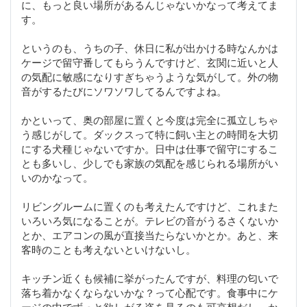
に、もっと良い場所があるんじゃないかなって考えてま
す。
というのも、うちの子、休日に私が出かける時なんかは
ケージで留守番してもらうんですけど、玄関に近いと人
の気配に敏感になりすぎちゃうような気がして。外の物
音がするたびにソワソワしてるんですよね。
かといって、奥の部屋に置くと今度は完全に孤立しちゃ
う感じがして。ダックスって特に飼い主との時間を大切
にする犬種じゃないですか。日中は仕事で留守にするこ
とも多いし、少しでも家族の気配を感じられる場所がい
いのかなって。
リビングルームに置くのも考えたんですけど、これまた
いろいろ気になることが。テレビの音がうるさくないか
とか、エアコンの風が直接当たらないかとか。あと、来
客時のことも考えないといけないし。
キッチン近くも候補に挙がったんですが、料理の匂いで
落ち着かなくならないかな？って心配です。食事中にケ
ージの中でずっと欲しがる姿を見るのも可哀想だし。か