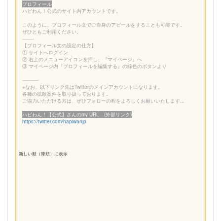
プロフィール
ハピわん！公式のサイト内アカウントです。
このように、プロフィール文でご自身のアピールをすることも可能です。
ぜひともご利用ください。
--------
【プロフィール文の設定の仕方】
① サイトへログイン
② 右上のメニューアイコンを押し、『マイページ』へ
③ マイページ内『プロフィールを編集する』の緑色のボタンより
-----------
※なお、以下リンク先はTwitterのメインアカウントになります。
各種の拡散案件を取り扱っております。
ご協力いただける方は、ぜひフォローの程をよろしくお願いいたします...
ハピわん！【公式】さんのmy URL (外部リンク)
https://twitter.com/hapiwanjp
新しい順（降順）に表示