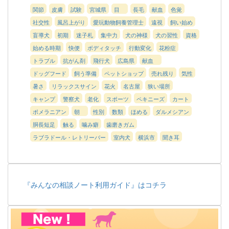
関節
皮膚
試験
宮城県
目
長毛
献血
色覚
社交性
風呂上がり
愛玩動物飼養管理士
遠視
飼い始め
盲導犬
初期
迷子札
集中力
犬の神様
犬の習性
資格
始める時期
快便
ボディタッチ
行動変化
花粉症
トラブル
抗がん剤
飛行犬
広島県
献血
ドッグフード
飼う準備
ペットショップ
売れ残り
気性
暑さ
リラックスサイン
花火
名古屋
狭い場所
キャンプ
警察犬
老化
スポーツ
ペキニーズ
カート
ポメラニアン
朝
性別
数類
ほめる
ダルメシアン
胴長短足
触る
噛み癖
歯磨きガム
ラブラドール・レトリーバー
室内犬
横浜市
聞き耳
『みんなの相談ノート利用ガイド』はコチラ