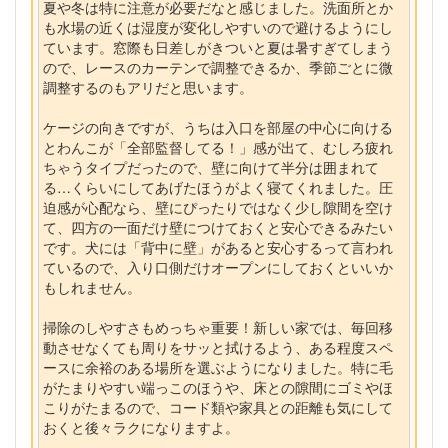
夏や冬は特に注意が必要だなと感じました。洗面所とか
も水場の近くは湿度が変化しやすいので避けるようにし
ています。窓際も日差しがきついと夏は暑すぎてしまう
ので、レースのカーテンで調整できるか、季節ごとに微
調整するのもアリだと思います。
ケージの向きですが、うちは入口を部屋の中心に向ける
とわんこが「全部監督してる！」感が出て、むしろ疲れ
ちゃうタイプだったので、壁に向けて半分は囲まれて
る…くらいにしてあげたほうがよく寝てくれました。圧
迫感が心配なら、壁にぴったりではなく少し隙間を空け
て、四方の一面だけ壁につけておくと安心できるみたい
です。犬には「背中に壁」があると安心するって言われ
ているので、入り口側だけオープンにしておくといいか
もしれません。
掃除のしやすさもめっちゃ重要！新しい家では、毎回移
動させなくても周りをサッと拭けるよう、ある程度スペ
ースに余裕のある場所を選ぶようになりました。特に毛
がたまりやすい端っこのほうや、床との隙間にゴミやほ
こりがたまるので、コード類や家具との距離も気にして
おくと後々ラクになりますよ。