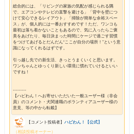
総合的には、「リビングの家族の気配が感じられる隅
で、エアコンやテレビの直撃を避ける」「背中を壁につ
けて安心できるレイアウト」「掃除が簡単な余裕スペー
ス」が、個人的には一番おすすめです！ただ、ワンコも
最初は落ち着かないこともあるので、気に入ったらご褒
美をあげたり、毎日決まった時間にケージで過ごす習慣
をつけてあげるとだんだん“ここが自分の場所！”という意
識になってくれるはずです。
引っ越し先での新生活、きっとうまくいくと思います。
ワンちゃんとゆっくり新しい環境に慣れていけるといい
ですね！
---------
【ハピわん！へお寄せいただいた一般ユーザー様（非会
員）のコメント・犬関連職のボランティアユーザー様の
意見、等の中から転載】
【コメント投稿者】
ハピわん！【公式】
（相談投稿オーナー）