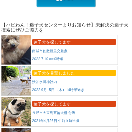
【ハピわん！迷子犬センターよりお知らせ】未解決の迷子犬
捜索にぜひご協力を！
迷子犬を探してます
南城市佐敷新里交差点
2022.7.10 am0時頃
迷子犬を目撃しました
渋谷氷川神社内
2022 9月15日 （木）14時半過ぎ
迷子犬を探してます
長野市大豆島五輪大橋 付近
2021年4月26日 午前９時半頃