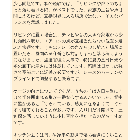
少し問題です。私の経験では、「リビングや廊下のちょ
っと落ち着ける隅」がベストでした。家族の足音や声は
聞こえるけど、直接視界に入る場所ではない、そんなバ
ランスを意識しました。
リビングに置く場合は、テレビや音の大きな家電から少
し距離を取り、エアコンの風が直接当たらない位置を選
ぶと快適です。うちはテレビの角から少し離れた場所に
置いたら、昼間の留守番も以前よりずっと落ち着くよう
になりました。温度管理も大事で、特に夏の直射日光や
冬の廊下の寒さには注意しています。窓際は日差しの強
さで季節ごとに調整が必要ですが、レースのカーテンや
ブラインドで調整すると快適です。
ケージの向きについてですが、うちの子は入口を壁に向
けて半分囲まれる形が一番安心するみたいでした。背中
に壁があると「守られている」感覚になるようで、ぐっ
すり寝てくれることが多いです。入り口だけ開けて、圧
迫感を感じないように少し空間を持たせるのがおすすめ
です。
キッチン近くは匂いや家事の動きで落ち着きにくいこと