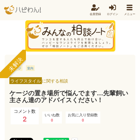
会員登録
ログイン
メニュー
未解決
ケージ
室内
ライフスタイル
に関する相談
ケージの置き場所で悩んでます…先輩飼い
主さん達のアドバイスください！
コメント数
いいね数
お気に入り登録数
2
0
0