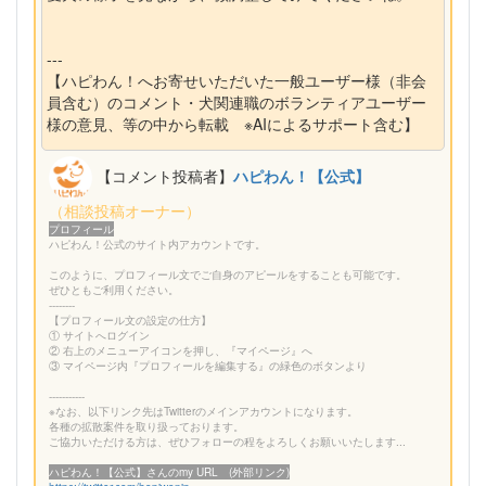
---
【ハピわん！へお寄せいただいた一般ユーザー様（非会
員含む）のコメント・犬関連職のボランティアユーザー
様の意見、等の中から転載 ※AIによるサポート含む】
【コメント投稿者】
ハピわん！【公式】
（相談投稿オーナー）
プロフィール
ハピわん！公式のサイト内アカウントです。
このように、プロフィール文でご自身のアピールをすることも可能です。
ぜひともご利用ください。
--------
【プロフィール文の設定の仕方】
① サイトへログイン
② 右上のメニューアイコンを押し、『マイページ』へ
③ マイページ内『プロフィールを編集する』の緑色のボタンより
-----------
※なお、以下リンク先はTwitterのメインアカウントになります。
各種の拡散案件を取り扱っております。
ご協力いただける方は、ぜひフォローの程をよろしくお願いいたします...
ハピわん！【公式】さんのmy URL (外部リンク)