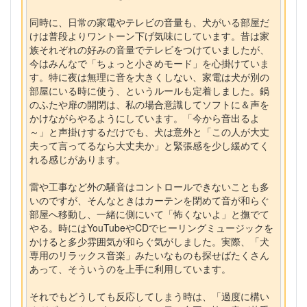
同時に、日常の家電やテレビの音量も、犬がいる部屋だ
けは普段よりワントーン下げ気味にしています。昔は家
族それぞれの好みの音量でテレビをつけていましたが、
今はみんなで「ちょっと小さめモード」を心掛けていま
す。特に夜は無理に音を大きくしない、家電は犬が別の
部屋にいる時に使う、というルールも定着しました。鍋
のふたや扉の開閉は、私の場合意識してソフトに＆声を
かけながらやるようにしています。「今から音出るよ
～」と声掛けするだけでも、犬は意外と「この人が大丈
夫って言ってるなら大丈夫か」と緊張感を少し緩めてく
れる感じがあります。
雷や工事など外の騒音はコントロールできないことも多
いのですが、そんなときはカーテンを閉めて音が和らぐ
部屋へ移動し、一緒に側にいて「怖くないよ」と撫でて
やる。時にはYouTubeやCDでヒーリングミュージックを
かけると多少雰囲気が和らぐ気がしました。実際、「犬
専用のリラックス音楽」みたいなものも探せばたくさん
あって、そういうのを上手に利用しています。
それでもどうしても反応してしまう時は、「過度に構い