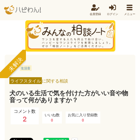
会員登録
ログイン
メニュー
未解決
音
生活音
ライフスタイル
に関する相談
犬のいる生活で気を付けた方がいい音や物
音って何がありますか？
コメント数
いいね数
お気に入り登録数
2
0
0