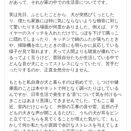
があって、それが家の中での生活音についてです。
実は先日、ふとしたことから、犬が突然びくっとした
り、僕たち家族には特に気にならないような物音に対し
て驚いたりする場面が何度かありました。例えば、ドラ
イヤーのスイッチを入れただけでしっぽを下げて隅っこ
に隠れてしまったり、キッチンで鍋のふたが落ちたとき
や、掃除機を出したときの音にも明らかに反応している
様子が見て取れます。犬って人間よりも聴覚が優れてい
るってよく言うけど、普段自分たちが生活している中で
どんな音が犬にとってストレスになっていたり、苦手だ
ったりするのか、正直全然分かりません。
もともと私自身が犬と暮らすのは初めてで、しつけや健
康面のことは本やネットで何となく調べたりはしている
んですが、日常生活で発生する“音”について気を付けるべ
きことはあまり意識してきませんでした。でもここ最
近、室内だけじゃなく、外部の工事の音や雷、近所の子
どもの大きな声が聞こえるたびに、うちの犬が耳をピン
と立ててこちらを見てくることが増えた気がして、もし
かして何か私たちが原因で余計なストレスを与えてしま
っているのかもしれない、と不安になっています。