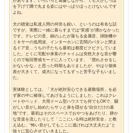
があります。いろいろと葛藤しながら、でも犬がしっぽ
を下げて隅で丸まる姿にはやっぱりほっとけないんです
よね。
犬の聴覚は私達人間の何倍も鋭い、というのは有名な話
ですが、実際に一緒に暮らすまでは“実感”が湧かなかった
です。テレビの音、鍋のふたが落ちる金属音、掃除機や
ミキサーの低周波、インターホンに玄関のバタンと閉ま
るドア音…うちの子たちも最初は都度ビクビクしていま
した。とくに宅配や来客のチャイムは突然大きな音が響
くので毎回警戒モードに入っています。「慣れさせるし
かないかな」と思った時期もありましたが、やはり個体
差が大きくて、成犬になってもずっと苦手な子もいまし
た。
実体験としては、「犬が絶対安心できる避難場所」を必
ず家の中に確保してあげるようにしました。これはクレ
ートやベッド、犬用ドーム型ハウスでも何でもOKで、騒
がしい音がし始めたらサッと身を隠せる“自分だけの基
地”です。最初はそのスペースでおやつをあげたり、静か
な音楽を流したりして「ここにいる時は絶対安全」と教
え込む。“怖い音がしてもここに逃げれば大丈夫だよ”と
徐々に安心させていきました。