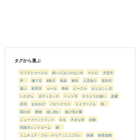
タグから選ぶ
ラブラドゥードル
飼ってはいけない犬
テレビ
大型犬
声
撫でる
#柴犬
食欲
耐性
人見知り
室内犬
遊ぶ
町田市
ルール
寿命
ビーグル
おとなしい犬
いたずら
ボディタッチ
ペット可
オスメスの違い
皮膚
自宅
お出かけ
パピークラス
トイプードル
泡
雨の日
果物
放し飼い
抜け毛の量
ニューファンドランド
太る
大きな音
自動
同胎犬シンドローム
網
ミニチュア・ブル・テリア（ミニブル）
快便
飼育規制