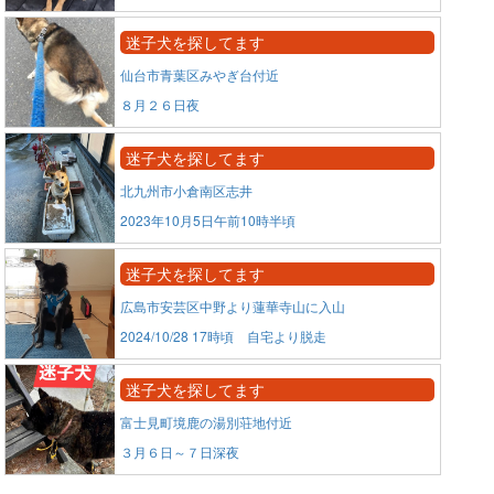
迷子犬を探してます
仙台市青葉区みやぎ台付近
８月２６日夜
迷子犬を探してます
北九州市小倉南区志井
2023年10月5日午前10時半頃
迷子犬を探してます
広島市安芸区中野より蓮華寺山に入山
2024/10/28 17時頃 自宅より脱走
迷子犬を探してます
富士見町境鹿の湯別荘地付近
３月６日～７日深夜