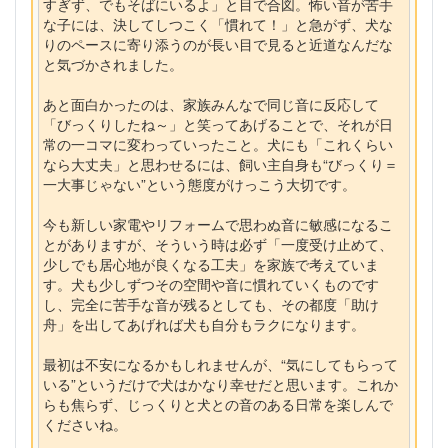
すぎず、でもそばにいるよ」と目で合図。怖い音が苦手
な子には、決してしつこく「慣れて！」と急がず、犬な
りのペースに寄り添うのが長い目で見ると近道なんだな
と気づかされました。
あと面白かったのは、家族みんなで同じ音に反応して
「びっくりしたね～」と笑ってあげることで、それが日
常の一コマに変わっていったこと。犬にも「これくらい
なら大丈夫」と思わせるには、飼い主自身も“びっくり＝
一大事じゃない”という態度がけっこう大切です。
今も新しい家電やリフォームで思わぬ音に敏感になるこ
とがありますが、そういう時は必ず「一度受け止めて、
少しでも居心地が良くなる工夫」を家族で考えていま
す。犬も少しずつその空間や音に慣れていくものです
し、完全に苦手な音が残るとしても、その都度「助け
舟」を出してあげれば犬も自分もラクになります。
最初は不安になるかもしれませんが、“気にしてもらって
いる”というだけで犬はかなり幸せだと思います。これか
らも焦らず、じっくりと犬との音のある日常を楽しんで
くださいね。