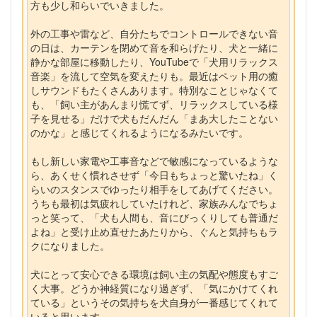
方も少し和らいでいきました。
外の工事や雷など、自分たちでコントロールできない音
の日は、カーテンを閉めて音を和らげたり、犬と一緒に
静かな部屋に移動したり、YouTubeで「犬用リラックス
音楽」を流して空気を変えたりも。最近はペット用の癒
しサウンドもたくさんあります。特別なことじゃなくて
も、「飼い主があんまり慌てず、リラックスしている様
子を見せる」だけで犬もだんだん「まあ大したことない
のかな」と感じてくれるようになるみたいです。
もし新しい家電や工事音などで敏感になっているような
ら、あくせく慣れさせず「今日もちょっと驚いたね」く
らいのスタンスでゆったり相手をしてあげてください。
うちも最初は気疲れしていたけれど、家族みんなでちょ
っと笑って、「犬も人間も、音にびっくりしても普通だ
よね」と受け止め直せたあたりから、ぐんと気持ちもラ
クになりました。
犬にとって安心できる環境は飼い主の気配や態度もすご
く大事。どうか神経質になり過ぎず、「気にかけてくれ
ている」というその気持ちを犬自身が一番感じてくれて
いると思います。