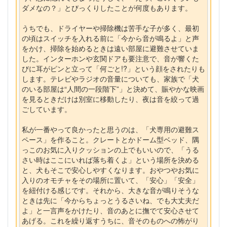
ダメなの？」とびっくりしたことが何度もあります。
うちでも、ドライヤーや掃除機は苦手な子が多く、最初
の頃はスイッチを入れる前に「今から音が鳴るよ」と声
をかけ、掃除を始めるときは遠い部屋に避難させていま
した。インターホンや玄関ドアも要注意で、音が響くた
びに耳がピンと立って「何ごと!?」という顔をされたりも
します。テレビやラジオの音量についても、家族で「犬
のいる部屋は“人間の一段階下”」と決めて、賑やかな映画
を見るときだけは別室に移動したり、夜は音を絞って過
ごしています。
私が一番やって良かったと思うのは、「犬専用の避難ス
ペース」を作ること。クレートとかドーム型ベッド、隅
っこのお気に入りクッションの上でもいいので、「うる
さい時はここにいれば落ち着くよ」という場所を決める
と、犬もそこで安心しやすくなります。おやつやお気に
入りのオモチャをその場所に置いて、「安心」「安全」
を紐付ける感じです。それから、大きな音が鳴りそうな
ときは先に「今からちょっとうるさいね、でも大丈夫だ
よ」と一言声をかけたり、音のあとに撫でて安心させて
あげる。これを繰り返すうちに、音そのものへの怖がり