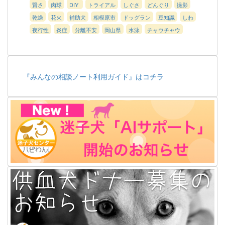
賢さ
肉球
DIY
トライアル
しぐさ
どんぐり
撮影
乾燥
花火
補助犬
相模原市
ドッグラン
豆知識
しわ
夜行性
炎症
分離不安
岡山県
水泳
チャウチャウ
『みんなの相談ノート利用ガイド』はコチラ