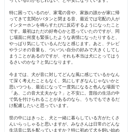
特に困っているのが、家電の音や、家族の誰かが家に帰
ってきて玄関がバタンと閉まる音、最近では宅配の人が
インターホンを鳴らすたびに反応するようになったこと
です。最初はただの好奇心かと思っていたのですが、同
じ場面に何度も緊張したような表情になったりすると、
やっぱり気にしているんだなと感じます。あと、テレビ
やラジオの音量も、ついつい自分の好みで大きくしてし
まうことがあるのですが、それも本当は犬にとってはう
るさいのかな？と気になります。
今までは、犬が音に対してどんな風に感じているかなん
て深く考えたこともなく、気にしすぎなんじゃないかと
思いつつも、最近になって一度気になると色んな場面で
「あ、この音大丈夫かな？」と不安に。普段の生活の中
で気を付けられることがあるのなら、うちでもできるだ
け配慮したいと思っています。
世の中にはきっと、犬と一緒に暮らしている方がたくさ
んいらっしゃると思いますが、みなさんは日常のどんな
生活音に気を配っていますか？特に初めて犬を飼い始め