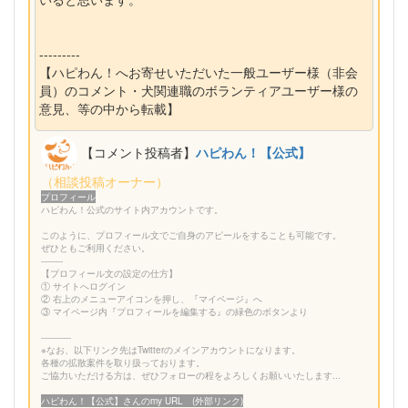
---------
【ハピわん！へお寄せいただいた一般ユーザー様（非会
員）のコメント・犬関連職のボランティアユーザー様の
意見、等の中から転載】
【コメント投稿者】
ハピわん！【公式】
（相談投稿オーナー）
プロフィール
ハピわん！公式のサイト内アカウントです。
このように、プロフィール文でご自身のアピールをすることも可能です。
ぜひともご利用ください。
--------
【プロフィール文の設定の仕方】
① サイトへログイン
② 右上のメニューアイコンを押し、『マイページ』へ
③ マイページ内『プロフィールを編集する』の緑色のボタンより
-----------
※なお、以下リンク先はTwitterのメインアカウントになります。
各種の拡散案件を取り扱っております。
ご協力いただける方は、ぜひフォローの程をよろしくお願いいたします...
ハピわん！【公式】さんのmy URL (外部リンク)