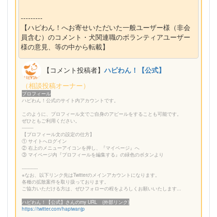
---------
【ハピわん！へお寄せいただいた一般ユーザー様（非会
員含む）のコメント・犬関連職のボランティアユーザー
様の意見、等の中から転載】
【コメント投稿者】
ハピわん！【公式】
（相談投稿オーナー）
プロフィール
ハピわん！公式のサイト内アカウントです。
このように、プロフィール文でご自身のアピールをすることも可能です。
ぜひともご利用ください。
--------
【プロフィール文の設定の仕方】
① サイトへログイン
② 右上のメニューアイコンを押し、『マイページ』へ
③ マイページ内『プロフィールを編集する』の緑色のボタンより
-----------
※なお、以下リンク先はTwitterのメインアカウントになります。
各種の拡散案件を取り扱っております。
ご協力いただける方は、ぜひフォローの程をよろしくお願いいたします...
ハピわん！【公式】さんのmy URL (外部リンク)
https://twitter.com/hapiwanjp