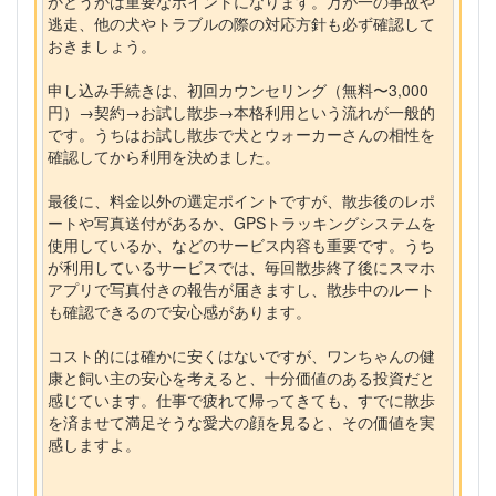
かどうかは重要なポイントになります。万が一の事故や
逃走、他の犬やトラブルの際の対応方針も必ず確認して
おきましょう。
申し込み手続きは、初回カウンセリング（無料〜3,000
円）→契約→お試し散歩→本格利用という流れが一般的
です。うちはお試し散歩で犬とウォーカーさんの相性を
確認してから利用を決めました。
最後に、料金以外の選定ポイントですが、散歩後のレポ
ートや写真送付があるか、GPSトラッキングシステムを
使用しているか、などのサービス内容も重要です。うち
が利用しているサービスでは、毎回散歩終了後にスマホ
アプリで写真付きの報告が届きますし、散歩中のルート
も確認できるので安心感があります。
コスト的には確かに安くはないですが、ワンちゃんの健
康と飼い主の安心を考えると、十分価値のある投資だと
感じています。仕事で疲れて帰ってきても、すでに散歩
を済ませて満足そうな愛犬の顔を見ると、その価値を実
感しますよ。