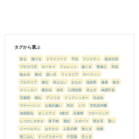
タグから選ぶ
怒る
撫でる
ドライフード
予兆
アジリティ
脱水症状
ブサカワ犬
ヨーキー
フェレット
歯ぐき
警戒心
耳垢
飲み水
葬式
黒い爪
フィラリア
サーフィン
ブルテリア
遺伝
吠えない
おなか
滋賀県
健康
狼犬
クリッカー
重症化
深爪
心理状態
甘え方
体調不良
京都府
慣れ
アメリカ
ドッグシッター
社会化
マナーパンツ
お風呂嫌い
所沢
シワ
空気清浄機
体調変化
オッドアイ
#柴犬
兵庫県
フローリング
しつけしやすさ
落下物
避妊
スポーツ
聞き耳
黒い
ドーベルマン
おすわり
人気犬種
覚える
自動
朝ごはん
ドッグスポーツ
不思議
爪とぎ