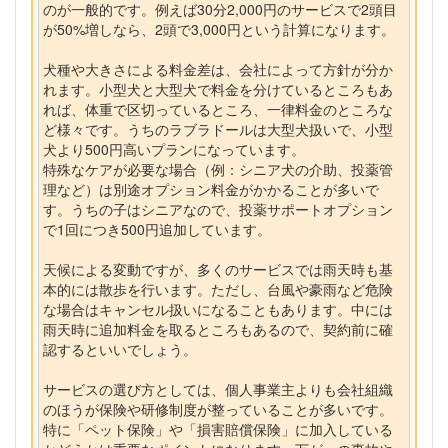
のが一般的です。例えば30分2,000円のサービスで2頭目
が50%増しなら、2頭で3,000円という計算になります。
犬種や大きさによる料金差は、会社によって方針が分か
れます。小型犬と大型犬で料金を分けているところもあ
れば、体重で区切っているところ、一律料金のところな
ど様々です。うちのラブラドールは大型犬扱いで、小型
犬より500円高いプランになっています。
特殊なケアが必要な場合（例：シニア犬の介助、投薬管
理など）は別途オプション料金がかかることが多いで
す。うちの子はシニアなので、投薬サポートオプション
で1回につき500円追加しています。
天候による変動ですが、多くのサービスでは雨天時も基
本的には散歩を行います。ただし、台風や豪雨など危険
な場合はキャンセル扱いになることもあります。中には
雨天時に追加料金を取るところもあるので、契約前に確
認するといいでしょう。
サービスの選び方としては、個人事業主よりも会社組織
のほうが保険や研修制度が整っていることが多いです。
特に「ペット保険」や「損害賠償保険」に加入している