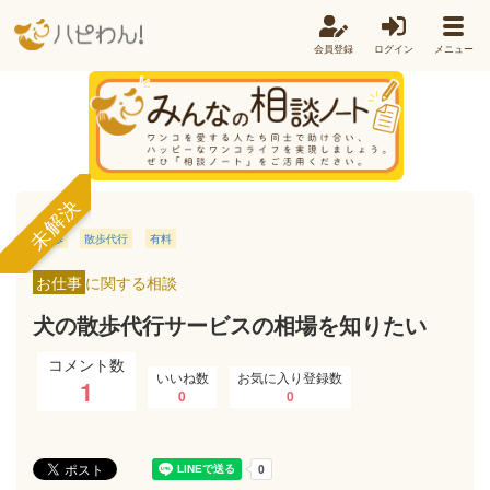
会員登録
ログイン
メニュー
未解決
散歩
散歩代行
有料
お仕事
に関する相談
犬の散歩代行サービスの相場を知りたい
コメント数
いいね数
お気に入り登録数
1
0
0