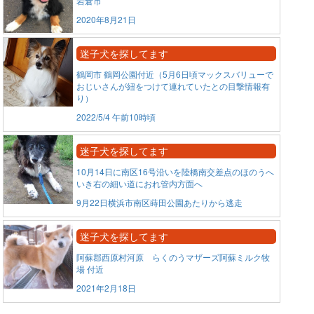
岩倉市
2020年8月21日
迷子犬を探してます
鶴岡市 鶴岡公園付近（5月6日頃マックスバリューで
おじいさんが紐をつけて連れていたとの目撃情報有
り）
2022/5/4 午前10時頃
迷子犬を探してます
10月14日に南区16号沿いを陸橋南交差点のほのうへ
いき右の細い道におれ管内方面へ
9月22日横浜市南区蒔田公園あたりから逃走
迷子犬を探してます
阿蘇郡西原村河原 らくのうマザーズ阿蘇ミルク牧
場 付近
2021年2月18日