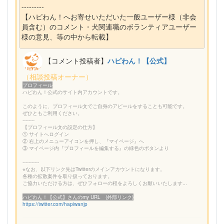
---------
【ハピわん！へお寄せいただいた一般ユーザー様（非会
員含む）のコメント・犬関連職のボランティアユーザー
様の意見、等の中から転載】
【コメント投稿者】
ハピわん！【公式】
（相談投稿オーナー）
プロフィール
ハピわん！公式のサイト内アカウントです。
このように、プロフィール文でご自身のアピールをすることも可能です。
ぜひともご利用ください。
--------
【プロフィール文の設定の仕方】
① サイトへログイン
② 右上のメニューアイコンを押し、『マイページ』へ
③ マイページ内『プロフィールを編集する』の緑色のボタンより
-----------
※なお、以下リンク先はTwitterのメインアカウントになります。
各種の拡散案件を取り扱っております。
ご協力いただける方は、ぜひフォローの程をよろしくお願いいたします...
ハピわん！【公式】さんのmy URL (外部リンク)
https://twitter.com/hapiwanjp