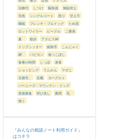
治療代
しつけ
駆除器
無駄吠え
毛色
シングルコート
怒り
甘え方
睡眠
フレンチ・ブルドッグ
ため息
ロットワイラー
ビーグル
ご褒美
夏
散歩
アヌビス神
ドッグシッター
姫路市
こんにゃく
網
パピヨン
食べこぼし
食事の時間
しっぽ
来客
ショッピング
てんかん
マダニ
京都市、
近畿
ヨーグルト
バーニーズ・マウンテン・ドッグ
里親募集
呼び戻し
費用
毛
懐く
『みんなの相談ノート利用ガイド』
はコチラ