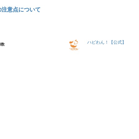
の注意点について
ハピわん！【公式】
録数