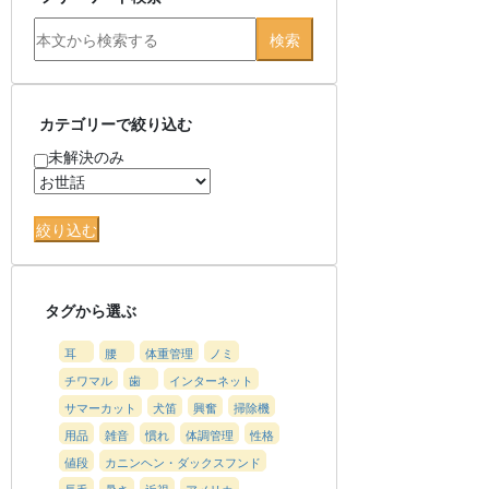
カテゴリーで絞り込む
未解決のみ
タグから選ぶ
耳
腰
体重管理
ノミ
チワマル
歯
インターネット
サマーカット
犬笛
興奮
掃除機
用品
雑音
慣れ
体調管理
性格
値段
カニンヘン・ダックスフンド
長毛
暑さ
近視
アメリカ