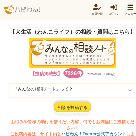
会員登録
ログイン
メニュー
【犬生活（わんこライフ）の相談・質問はこちら】
7326件
【投稿掲載数】
2026-08-09 18:04時点
『みんなの相談ノート』って？
相談を投稿する
お悩みや皆様の助けを借りたい内容、何でもお気軽にご投稿くだ
さい！
ご投稿内容は、サイト内と
ハピわん！Twitter公式アカウント
によ