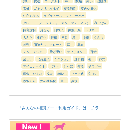
熱い
友達
ヨーグルト
声
数類
赤い
膀胱炎
素材
ゴキブリホイホイ
寝る時間
黄色い液体
仲良くなる
ラブラドール・レトリーバー
グレート・デーン（ジャーマン・マスティフ）
夜ごはん
飼育規制
おなら
日本犬
神奈川県
トリマー
大きさ
重症化
特徴
片目
鳥
食欲
うんち
種類
同胞犬シンドローム
耳
興奮
スムースヘアー
舌が黒い
サプリメント
耳垢
楽しい
北海道犬
ミニシュナ
腫れ物
毛
葬式
アイコンタクト
ポテト
しっぽ
擦る
チワプー
興奮しやすい
成犬
車酔い
フード代
免疫力
赤ちゃん
犬の社会化
草
鼻水
『みんなの相談ノート利用ガイド』はコチラ