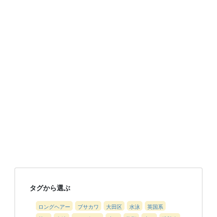
タグから選ぶ
ロングヘアー
ブサカワ
大田区
水泳
英国系