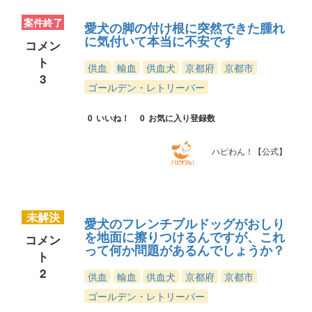
案件終了
愛犬の脚の付け根に突然できた腫れ
に気付いて本当に不安です
コメン
ト
供血
輸血
供血犬
京都府
京都市
3
ゴールデン・レトリーバー
0
いいね！
0
お気に入り登録数
ハピわん！【公式】
未解決
愛犬のフレンチブルドッグがおしり
を地面に擦りつけるんですが、これ
コメン
って何か問題があるんでしょうか？
ト
2
供血
輸血
供血犬
京都府
京都市
ゴールデン・レトリーバー