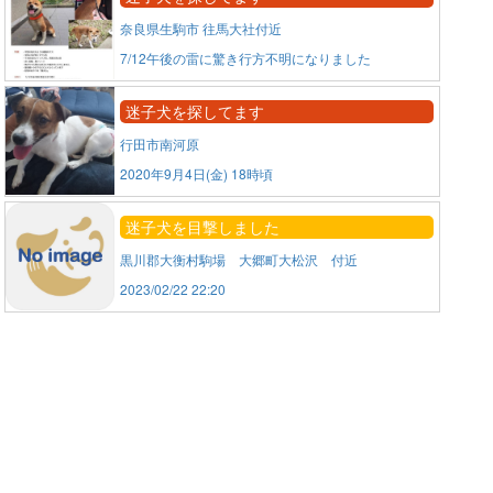
奈良県生駒市 往馬大社付近
7/12午後の雷に驚き行方不明になりました
迷子犬を探してます
行田市南河原
2020年9月4日(金) 18時頃
迷子犬を目撃しました
黒川郡大衡村駒場 大郷町大松沢 付近
2023/02/22 22:20