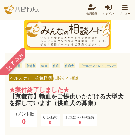
会員登録
ログイン
メニュー
終了済み
京都府
京都市
輸血
供血
供血犬
ゴールデン・レトリーバー
ヘルスケア・病気怪我
に関する相談
★案件終了しました★
【京都市】輸血をご提供いただける大型犬
を探しています（供血犬の募集）
コメント数
いいね数
お気に入り登録数
0
0
0