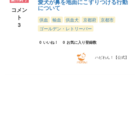
愛犬が鼻を地面にこすりつける行動
について
コメン
ト
供血
輸血
供血犬
京都府
京都市
3
ゴールデン・レトリーバー
0
いいね！
0
お気に入り登録数
ハピわん！【公式】