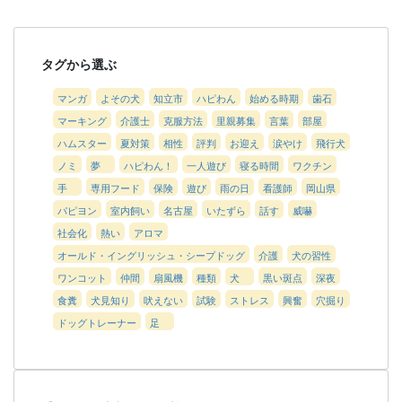
タグから選ぶ
マンガ
よその犬
知立市
ハピわん
始める時期
歯石
マーキング
介護士
克服方法
里親募集
言葉
部屋
ハムスター
夏対策
相性
評判
お迎え
涙やけ
飛行犬
ノミ
夢
ハピわん！
一人遊び
寝る時間
ワクチン
手
専用フード
保険
遊び
雨の日
看護師
岡山県
パピヨン
室内飼い
名古屋
いたずら
話す
威嚇
社会化
熱い
アロマ
オールド・イングリッシュ・シープドッグ
介護
犬の習性
ワンコット
仲間
扇風機
種類
犬
黒い斑点
深夜
食糞
犬見知り
吠えない
試験
ストレス
興奮
穴掘り
ドッグトレーナー
足