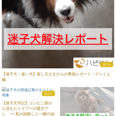
迷子犬
【迷子犬・迷い犬】探し主さまからの事後レポート：ゲンくん
編
迷子犬
【迷子犬手記】コンビニ前か
ら消えたトイプーの愛犬ア
ン 〜 私が経験した一瞬の油