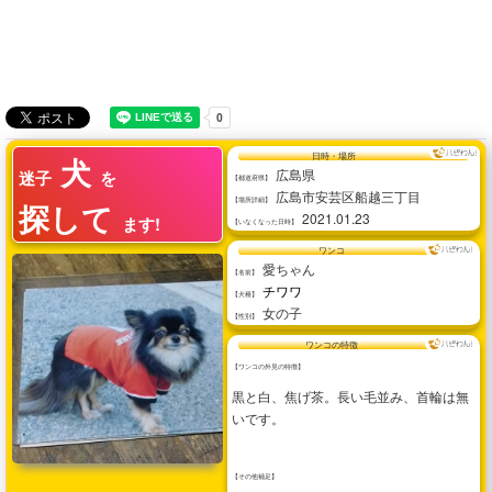
犬
日時・場所
広島県
迷子
を
【都道府県】
広島市安芸区船越三丁目
【場所詳細】
探して
2021.01.23
ます!
【いなくなった日時】
ワンコ
愛ちゃん
【名前】
チワワ
【犬種】
女の子
【性別】
ワンコの特徴
【ワンコの外見の特徴】
黒と白、焦げ茶。長い毛並み、首輪は無
いです。
【その他補足】