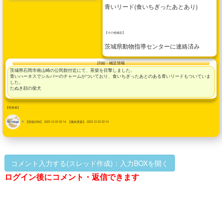
青いリード(食いちぎったあとあり)
【その他補足】
茨城県動物指導センターに連絡済み
詳細・補足情報
茨城県石岡市南山崎の公民館付近にて、茶柴を目撃しました。
青いハーネスでシルバーのチャームがついており、食いちぎったあとのある青いリードもついていま
した。
たぬき顔の柴犬
【投稿者】
み
【投稿日時】
2023-12-03 02:14
【最終更新】
2023-12-03 02:14
コメント入力する(スレッド作成)：入力BOXを開く
ログイン後にコメント・返信できます