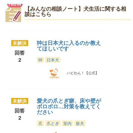
【みんなの相談ノート】犬生活に関する相
談はこちら
狆は日本犬に入るのか教え
未解決
てほしいです
回答
2
狆
日本犬
ハピわん！【公式】
愛犬の爪とぎ癖、床や壁が
未解決
ボロボロ…対策を教えてく
回答
ださい
2
爪
爪とぎ
室内
柴犬