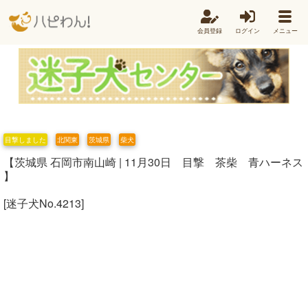
会員登録
ログイン
メニュー
目撃しました
北関東
茨城県
柴犬
【茨城県 石岡市南山崎 | 11月30日 目撃 茶柴 青ハーネス
】
[迷子犬No.4213]