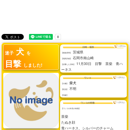
犬
日時・場所
茨城県
迷子
を
【都道府県】
石岡市南山崎
【場所詳細】
目撃
11月30日 目撃 茶柴 青ハ
しました!
【目撃した日時】
ーネス
ワンコ
柴犬
【犬種】
不明
【性別】
【年齢】
ワンコの特徴
【ワンコの外見の特徴】
茶柴
たぬき顔
青ハーネス、シルバーのチャーム