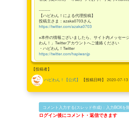
--------
【ハピわん！による代理投稿】
投稿主さま：azaka0703さん
https://twitter.com/azaka0703
※本件の情報ございましたら、サイト内メッセー
わん！」Twitterアカウントへご連絡ください
・ハピわん！Twitter
https://twitter.com/hapiwanjp
【投稿者】
ハピわん！【公式】
【投稿日時】
2020-07-13
コメント入力する(スレッド作成)：入力BOXを
ログイン後にコメント・返信できます