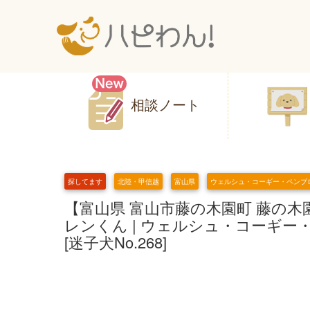
相談ノート
探してます
北陸・甲信越
富山県
ウェルシュ・コーギー・ペンブ
【富山県 富山市藤の木園町 藤の木園町南
レンくん | ウェルシュ・コーギー
[迷子犬No.268]