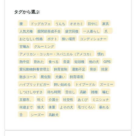
タグから選ぶ
腰
ドッグカフェ
うんち
オオカミ
目やに
家具
人気犬種
股関節形成不全
疲労回復
一人暮らし
爪
おとなしい性格
ポテト
狭い場所
コンディショナー
甘噛み
グルーミング
アメリカン・コッカー・スパニエル（アメコカ）
慣れ
熱中症
割れた
食べる
音楽
短頭種
他の犬
GPS
愛玩動物飼養管理士
飼育規制
運動不足
骨折
排尿
散歩コース
爬虫類
犬嫌い
飼育環境
ハイブリッドビガー
飼い始める
トイプードル
ズーミー
しつけしやすさ
待ち時間
舌出し
高齢
雑種
噛む
京都市、
吐く
介護士
社交性
あくび
ミニシュナ
何歳まで
狼犬
体重
よその犬
毛づくろい
暴れる
舌
シーズー
高齢犬