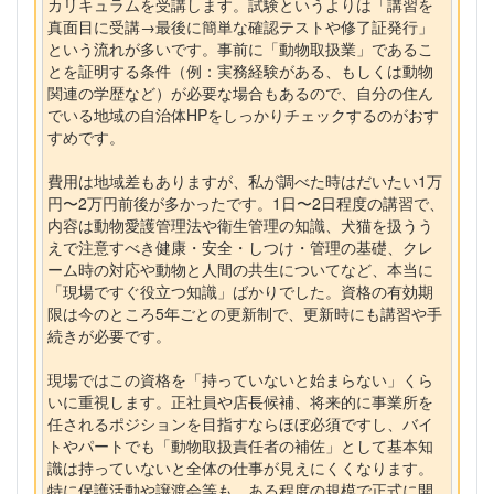
カリキュラムを受講します。試験というよりは「講習を
真面目に受講→最後に簡単な確認テストや修了証発行」
という流れが多いです。事前に「動物取扱業」であるこ
とを証明する条件（例：実務経験がある、もしくは動物
関連の学歴など）が必要な場合もあるので、自分の住ん
でいる地域の自治体HPをしっかりチェックするのがおす
すめです。
費用は地域差もありますが、私が調べた時はだいたい1万
円〜2万円前後が多かったです。1日〜2日程度の講習で、
内容は動物愛護管理法や衛生管理の知識、犬猫を扱うう
えで注意すべき健康・安全・しつけ・管理の基礎、クレ
ーム時の対応や動物と人間の共生についてなど、本当に
「現場ですぐ役立つ知識」ばかりでした。資格の有効期
限は今のところ5年ごとの更新制で、更新時にも講習や手
続きが必要です。
現場ではこの資格を「持っていないと始まらない」くら
いに重視します。正社員や店長候補、将来的に事業所を
任されるポジションを目指すならほぼ必須ですし、バイ
トやパートでも「動物取扱責任者の補佐」として基本知
識は持っていないと全体の仕事が見えにくくなります。
特に保護活動や譲渡会等も、ある程度の規模で正式に開