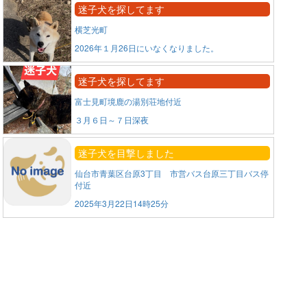
迷子犬を探してます
横芝光町
2026年１月26日にいなくなりました。
迷子犬を探してます
富士見町境鹿の湯別荘地付近
３月６日～７日深夜
迷子犬を目撃しました
仙台市青葉区台原3丁目 市営バス台原三丁目バス停
付近
2025年3月22日14時25分