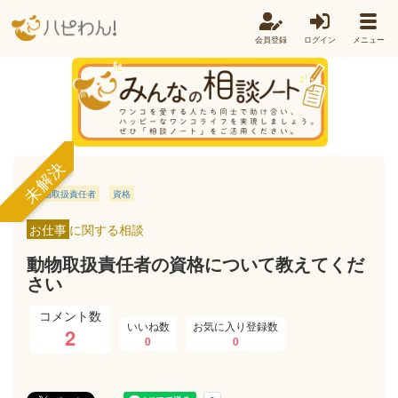
会員登録
ログイン
メニュー
未解決
動物取扱責任者
資格
お仕事
に関する相談
動物取扱責任者の資格について教えてくだ
さい
コメント数
いいね数
お気に入り登録数
2
0
0