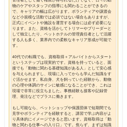
物のケアやスタッフの指導にも関わることができるの
で、キャリアの幅は広がります。ボランティアや譲渡会
など小規模な活動では必須ではない場合もありますが、
正式にイベントや施設を運営する場合には必ず必要にな
ります。また、資格を活かしてトリマーやブリーダーと
して独立したり、ペットホテルの管理責任者として活躍
する人も多く、業界内での柔軟なキャリア形成が可能で
す。
40代での転職でも、資格取得＋アルバイトからスタート
というステップは現実的です。資格を持っていると、面
接でも「動物に関わる基礎知識がある人」として安心感
を与えられますし、現場に入ってからも学んだ知識をす
ぐ活かせます。私自身、犬を飼っていた経験から、動物
の心理や体調のサインに敏感になることができ、これは
現場で非常に役立ちました。事務経験も接客や記録管
理、発注などでプラスに働きます。
もし可能なら、ペットショップや保護団体で短期間でも
見学やボランティアを経験すると、講習で学ぶ内容がよ
り具体的にイメージできると思います。資格取得は「動
物と関わる仕事への入り口」です。焦らず、まずは知識