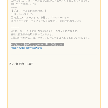
このように、プロフィール文でご自身のアピールをすることも可能です。
ぜひともご利用ください。
--------
【プロフィール文の設定の仕方】
① サイトへログイン
② 右上のメニューアイコンを押し、『マイページ』へ
③ マイページ内『プロフィールを編集する』の緑色のボタンより
-----------
※なお、以下リンク先はTwitterのメインアカウントになります。
各種の拡散案件を取り扱っております。
ご協力いただける方は、ぜひフォローの程をよろしくお願いいたします...
ハピわん！【公式】さんのmy URL (外部リンク)
https://twitter.com/hapiwanjp
新しい順（降順）に表示