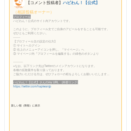
【コメント投稿者】
ハピわん！【公式】
（相談投稿オーナー）
プロフィール
ハピわん！公式のサイト内アカウントです。
このように、プロフィール文でご自身のアピールをすることも可能です。
ぜひともご利用ください。
--------
【プロフィール文の設定の仕方】
① サイトへログイン
② 右上のメニューアイコンを押し、『マイページ』へ
③ マイページ内『プロフィールを編集する』の緑色のボタンより
-----------
※なお、以下リンク先はTwitterのメインアカウントになります。
各種の拡散案件を取り扱っております。
ご協力いただける方は、ぜひフォローの程をよろしくお願いいたします...
ハピわん！【公式】さんのmy URL (外部リンク)
https://twitter.com/hapiwanjp
新しい順（降順）に表示