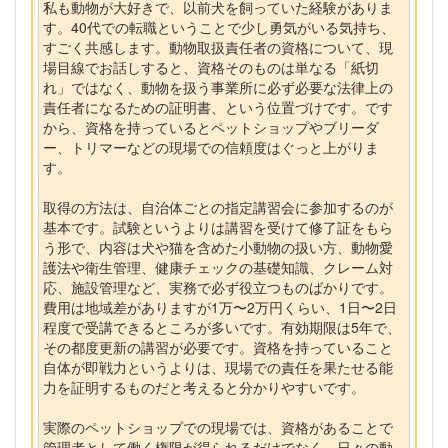
私も動物が大好きで、以前犬を飼っていた経験がありま
す。40代での転職ということで少し勇気がいる気持ち、
すごく共感します。動物取扱責任者の資格について、現
場目線でお話しすると、資格そのものは単なる「紙切
れ」ではなく、動物を扱う事業所に必ず必要な法律上の
責任者になるための証明書、という位置づけです。です
から、資格を持っているとペットショップやブリーダ
ー、トリマーなどの現場での信頼度はぐっと上がりま
す。
取得の方法は、自治体ごとの指定講習会に参加するのが
基本です。試験というよりは講習を受けて修了証をもら
う形で、内容は犬や猫を含めた小動物の扱い方、動物愛
護法や衛生管理、健康チェックの基礎知識、クレーム対
応、施設管理など、実務で必ず役立つものばかりです。
費用は地域差がありますが1万〜2万円くらい、1日〜2日
程度で受講できるところが多いです。有効期限は5年で、
その都度更新の講習が必要です。資格を持っていること
自体が即戦力というよりは、現場での責任を果たせる能
力を証明するものだと考えると分かりやすいです。
実際のペットショップでの現場では、資格があることで
管理者として働く権限が得られるだけでなく、日々の動