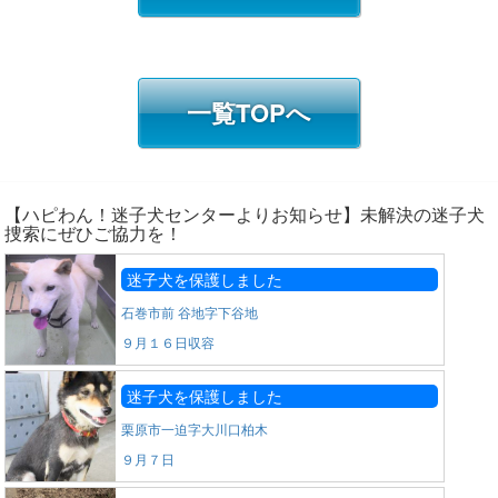
一覧TOPへ
【ハピわん！迷子犬センターよりお知らせ】未解決の迷子犬
捜索にぜひご協力を！
迷子犬を保護しました
石巻市前 谷地字下谷地
９月１６日収容
迷子犬を保護しました
栗原市一迫字大川口柏木
９月７日