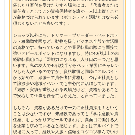
催したり寄付を受けたりする場合には、「代表者または
責任者」としてこの資格保持者を誰か一人以上置くこと
が義務づけられています（ボランティア活動だけなら必
須じゃないことも多いです）。
ショップ以外にも、トリマー・ブリーダー・ペットホテ
ル・移動動物園など、動物を扱うビジネス全般で大活躍
の資格です。持っていることで業界転職の際にも面接で
強いアピールポイントになりますし、特に40代以上の未
経験転職組には「即戦力になれる」入り口の一つだと思
います。私の友人で40代後半からペット業界にチャレン
ジした人がいるのですが、資格取得と同時にアルバイト
から始めて、頑張って責任者に昇格し、今は正社員とし
て譲渡会や地域イベントでも中心的に活躍しています。
「経験・実績が重視される現場だけど、資格があること
で安心して仕事を任せてもらえた」と言っていました。
もちろん、資格があるだけで一気に正社員採用！という
ことは少ないですが、未経験であっても「学ぶ意欲や責
任感」をしっかりアピールできれば、真面目に働ける人
を企業も求めているなと感じます。まずはアルバイトで
現場に入って、経験や人脈・信頼をコツコツ積んでいけ