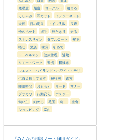
難易度
頻度
ヨーグルト
絡まる
くしゃみ
耳カット
インターネット
犬種
目の周り
トイレ失敗
長寿
他のペット
眉毛
寝たきり
走る
ストレスサイン
ダブルコート
被毛
嘔吐
緊急
味覚
初めて
ドーベルマン
健康管理
近畿
リモートワーク
習慣
横浜市
ウエスト・ハイランド・ホワイト・テリ
ア（ウエスティ）
供血犬探してます
飛行機
遠方
睡眠時間
おもちゃ
リード
マナー
ブサカワ
行動変化
ポスター
飼い主
細める
毛玉
鳥
生食
ショッピング
室内
『みんなの相談ノート利用ガイド』