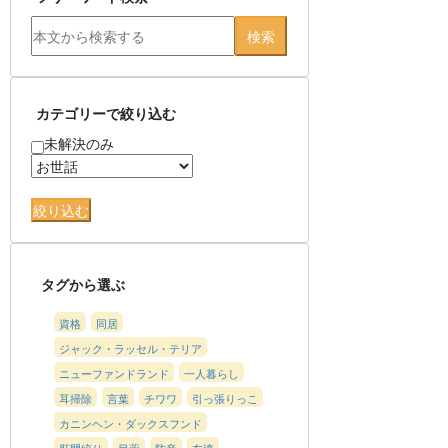
カテゴリーで絞り込む
未解決のみ
タグから選ぶ
資格
同居
ジャック・ラッセル・テリア
ニューファンドランド
一人暮らし
耳掃除
言葉
チワワ
引っ張りっこ
カニンヘン・ダックスフンド
肛門絞り
目薬
防音
友達