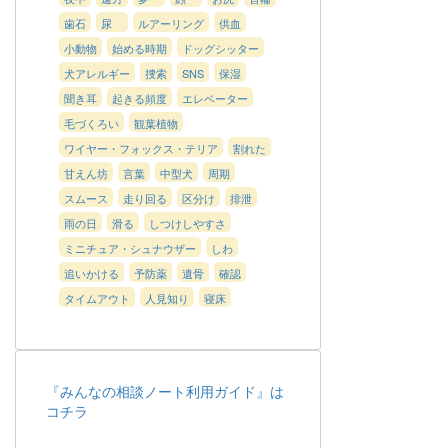
歯石
尿
ルアーリング
供血
小動物
始める時期
ドッグシッター
犬アレルギー
捜索
SNS
保湿
聞き耳
起きる頻度
エレベーター
毛づくろい
観葉植物
ワイヤー・フォックス・テリア
割れた
甘えん坊
言葉
中型犬
周期
スムース
走り回る
区分け
排泄
雨の日
滑る
しつけしやすさ
ミニチュア・シュナウザー
しわ
追いかける
予防薬
遺骨
確認
タイムアウト
人見知り
寝床
『みんなの相談ノート利用ガイド』は
コチラ