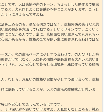
なことです。犬は表情や声のトーン、ちょっとした動作まで敏感
りすると、犬も同じように警戒心を持つことがあります。こうし
きたように見えるんですよね。
に足を止めるのも、単なる偶然ではなく、信頼関係の表れだと思
飼い主の視点を意識して行動する」というサインです。こういう
瞬間につながるんです。逆に、几帳面な飼い主さんでもおもちゃ
安心感があるから。性格の全てが飼い主に影響されるわけではな
チーズが、私の生活ペースに少しずつ合わせて、のんびりした時
の影響だけではなく、犬自身の個性や成長過程も大きいと思いま
いうよりも、犬が安心して暮らせる環境を一緒に作っている結果
せん。むしろ、お互いの性格や習慣が少しずつ溶け合って、信頼
一緒に成長していけることが、犬との生活の醍醐味だと思いま
す毎日を安心して楽しんでいるはずです。
ら、より深い絆を築いていけますよ。人見知りなところも、神経