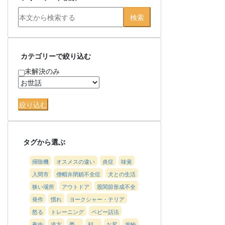
カテゴリーで絞り込む
未解決のみ
タグから選ぶ
掃除機
オスメスの違い
炎症
味覚
入間市
僧帽弁閉鎖不全症
犬との生活
狭い場所
アウトドア
股関節形成不全
発作
慣れ
ヨークシャー・テリア
怒る
トレーニング
ベビー話法
夜中
遠方
夢
顔
お尻
首輪