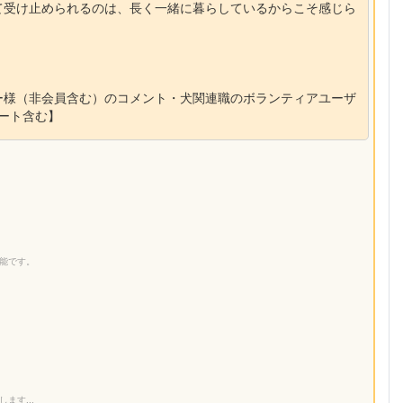
て受け止められるのは、長く一緒に暮らしているからこそ感じら
ー様（非会員含む）のコメント・犬関連職のボランティアユーザ
ポート含む】
】
能です。
り
ます...