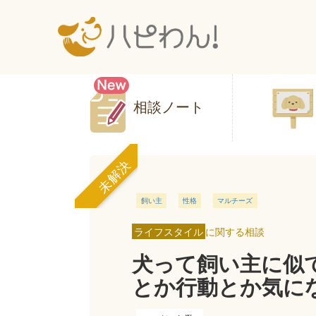
相談ノート
未解決
飼い主
性格
マルチーズ
ライフスタイル
に関する相談
犬って飼い主に似
とか行動とか気にな