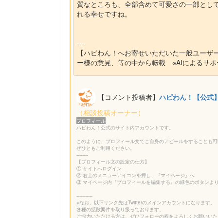
質なところも、全部含めて可愛さの一部とし
れる幸せですね。
---
【ハピわん！へお寄せいただいた一般ユーザ
ー様の意見、等の中から転載 ※AIによるサ
【コメント投稿者】
ハピわん！【公式
（相談投稿オーナー）
プロフィール
ハピわん！公式のサイト内アカウントです。
このように、プロフィール文でご自身のアピールをすることも可
ぜひともご利用ください。
--------
【プロフィール文の設定の仕方】
① サイトへログイン
② 右上のメニューアイコンを押し、『マイページ』へ
③ マイページ内『プロフィールを編集する』の緑色のボタンよ
-----------
※なお、以下リンク先はTwitterのメインアカウントになります。
各種の拡散案件を取り扱っております。
ご協力いただける方は、ぜひフォローの程をよろしくお願いいたし