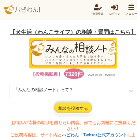
会員登録
ログイン
メニュー
【犬生活（わんこライフ）の相談・質問はこちら】
7326件
【投稿掲載数】
2026-08-08 14:25時点
『みんなの相談ノート』って？
相談を投稿する
お悩みや皆様の助けを借りたい内容、何でもお気軽にご投稿くだ
さい！
ご投稿内容は、サイト内と
ハピわん！Twitter公式アカウント
によ