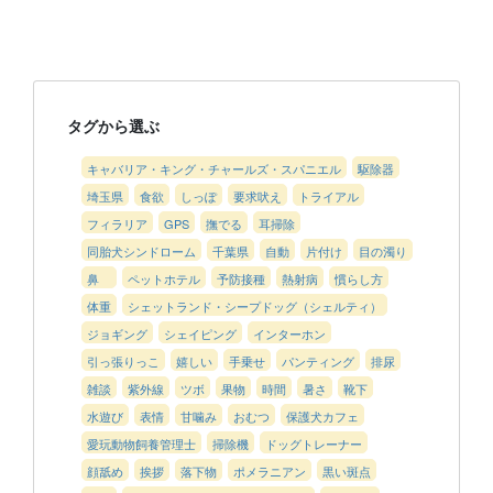
タグから選ぶ
キャバリア・キング・チャールズ・スパニエル
駆除器
埼玉県
食欲
しっぽ
要求吠え
トライアル
フィラリア
GPS
撫でる
耳掃除
同胎犬シンドローム
千葉県
自動
片付け
目の濁り
鼻
ペットホテル
予防接種
熱射病
慣らし方
体重
シェットランド・シープドッグ（シェルティ）
ジョギング
シェイピング
インターホン
引っ張りっこ
嬉しい
手乗せ
パンティング
排尿
雑談
紫外線
ツボ
果物
時間
暑さ
靴下
水遊び
表情
甘噛み
おむつ
保護犬カフェ
愛玩動物飼養管理士
掃除機
ドッグトレーナー
顔舐め
挨拶
落下物
ポメラニアン
黒い斑点