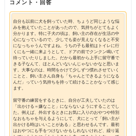
コメント・回答
自分も以前に犬を飼っていた時、ちょうど同じような悩
みを抱えていたことがあったので、気持ちがとてもよく
分かります。特に子犬の頃は、飼い主の存在が生活の中
心になっているので、少しでも姿が見えなくなると不安
になっちゃうんですよね。うちの子も最初はトイレに行
くにも一緒に来ようとして、ドアの前でクンクン鳴いて
待っていたりしました。だから最初から上手に留守番で
きる子なんて、ほとんどいないんじゃないかなと思いま
す。大事なのは、時間をかけて少しずつ慣れさせていく
ことと、飼い主さん自身も「ちゃんとできるようになる
んだ」っていう気持ちを持って続けることかなって感じ
ます。
留守番の練習をするときに、自分が工夫していたのは
「出かける＝嫌なこと」にならないようにすることでし
た。例えば、外出するときにお気に入りのおやつや特別
なおもちゃを与えるようにして、犬にとって「飼い主が
出かける時はいいことがある」と思わせるんです。最初
はおやつにも手をつけないかもしれないけれど、繰り返