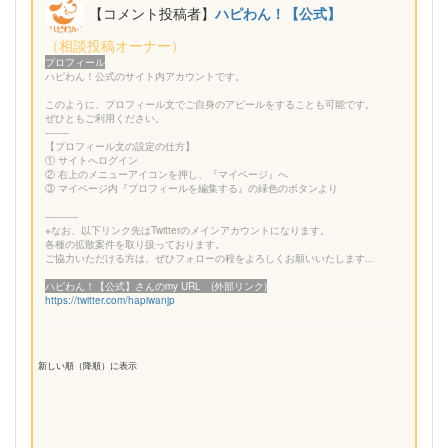
【コメント投稿者】
ハピわん！【公式】
（相談投稿オーナー）
プロフィール
ハピわん！公式のサイト内アカウントです。
このように、プロフィール文でご自身のアピールをすることも可能です。
ぜひともご利用ください。
--------
【プロフィール文の設定の仕方】
① サイトへログイン
② 右上のメニューアイコンを押し、『マイページ』へ
③ マイページ内『プロフィールを編集する』の緑色のボタンより
-----------
※なお、以下リンク先はTwitterのメインアカウントになります。
各種の拡散案件を取り扱っております。
ご協力いただける方は、ぜひフォローの程をよろしくお願いいたします...
ハピわん！【公式】さんのmy URL (外部リンク)
https://twitter.com/hapiwanjp
新しい順（降順）に表示