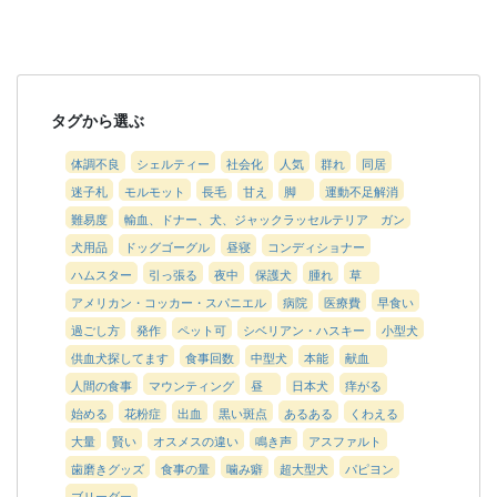
タグから選ぶ
体調不良
シェルティー
社会化
人気
群れ
同居
迷子札
モルモット
長毛
甘え
脚
運動不足解消
難易度
輸血、ドナー、犬、ジャックラッセルテリア ガン
犬用品
ドッグゴーグル
昼寝
コンディショナー
ハムスター
引っ張る
夜中
保護犬
腫れ
草
アメリカン・コッカー・スパニエル
病院
医療費
早食い
過ごし方
発作
ペット可
シベリアン・ハスキー
小型犬
供血犬探してます
食事回数
中型犬
本能
献血
人間の食事
マウンティング
昼
日本犬
痒がる
始める
花粉症
出血
黒い斑点
あるある
くわえる
大量
賢い
オスメスの違い
鳴き声
アスファルト
歯磨きグッズ
食事の量
噛み癖
超大型犬
パピヨン
ブリーダー