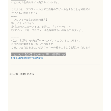
ハピわん！公式のサイト内アカウントです。
このように、プロフィール文でご自身のアピールをすることも可能です。
ぜひともご利用ください。
--------
【プロフィール文の設定の仕方】
① サイトへログイン
② 右上のメニューアイコンを押し、『マイページ』へ
③ マイページ内『プロフィールを編集する』の緑色のボタンより
-----------
※なお、以下リンク先はTwitterのメインアカウントになります。
各種の拡散案件を取り扱っております。
ご協力いただける方は、ぜひフォローの程をよろしくお願いいたします...
ハピわん！【公式】さんのmy URL (外部リンク)
https://twitter.com/hapiwanjp
新しい順（降順）に表示