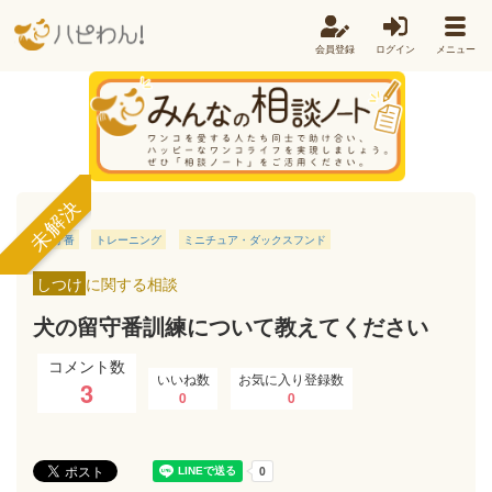
会員登録
ログイン
メニュー
未解決
留守番
トレーニング
ミニチュア・ダックスフンド
しつけ
に関する相談
犬の留守番訓練について教えてください
コメント数
いいね数
お気に入り登録数
3
0
0