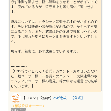
必ず排泄を済ませ、軽い運動をさせることがポイントで
す。疲れている方が、留守番中も落ち着いて過ごせま
す。
環境については、クラシック音楽を流すのがおすすめで
す。テレビは映像や音が急に変わるので、かえって不安
になることも。また、窓際は外の刺激で興奮しやすいの
で、少し離れた場所にサークルを設置するといいでしょ
う。
焦らず、着実に。必ず成長していきますよ。
-------------
【SNS等でハピわん！公式アカウントへお寄せいただい
た一般ユーザー様（非会員）のコメント・犬関連職のボ
ランティアユーザー様の意見、等の中から運営にて転載
しています。】
【コメント投稿者】
ハピわん！【公式】
（相談投稿オーナー）
プロフィール