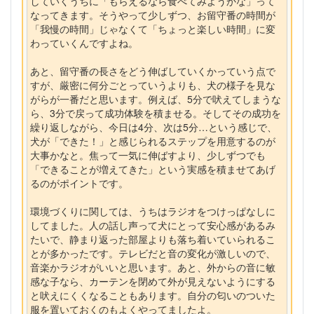
していくうちに「もらえるなら食べてみようかな」って
なってきます。そうやって少しずつ、お留守番の時間が
「我慢の時間」じゃなくて「ちょっと楽しい時間」に変
わっていくんですよね。
あと、留守番の長さをどう伸ばしていくかっていう点で
すが、厳密に何分ごとっていうよりも、犬の様子を見な
がらが一番だと思います。例えば、5分で吠えてしまうな
ら、3分で戻って成功体験を積ませる。そしてその成功を
繰り返しながら、今日は4分、次は5分…という感じで、
犬が「できた！」と感じられるステップを用意するのが
大事かなと。焦って一気に伸ばすより、少しずつでも
「できることが増えてきた」という実感を積ませてあげ
るのがポイントです。
環境づくりに関しては、うちはラジオをつけっぱなしに
してました。人の話し声って犬にとって安心感があるみ
たいで、静まり返った部屋よりも落ち着いていられるこ
とが多かったです。テレビだと音の変化が激しいので、
音楽かラジオがいいと思います。あと、外からの音に敏
感な子なら、カーテンを閉めて外が見えないようにする
と吠えにくくなることもあります。自分の匂いのついた
服を置いておくのもよくやってましたよ。