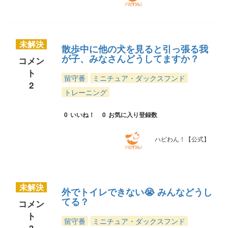
未解決
散歩中に他の犬を見ると引っ張る我
が子、みなさんどうしてますか？
コメン
ト
留守番
ミニチュア・ダックスフンド
2
トレーニング
0
いいね！
0
お気に入り登録数
ハピわん！【公式】
未解決
外でトイレできない😭 みんなどうし
てる？
コメン
ト
留守番
ミニチュア・ダックスフンド