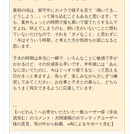
最初の頃は、留守中にカメラで様子を見て「鳴いてる…
どうしよう…」って落ち込むこともあると思います。で
も、案外ちょっとの時間で落ち着いて寝てたりするんで
すよね。吠えてしまうのも、飼い主がいないことに慣れ
ていないだけなので、それを「ダメなこと」と思わずに
「今はそういう時期」と考えた方が気持ちが楽になると
思います。
子犬の時期は本当に一瞬で、いろんなことに敏感で手が
かかるけど、その分成長も早いです。半年後には「あん
なに泣いてたのに、今はぐっすり寝てるな」って思える
日がきっと来ますよ。焦らず、楽しみながら少しずつ練
習してみてください。お仕事と子犬との暮らし、どちら
もうまく両立できるように応援しています。
---
【ハピわん！へお寄せいただいた一般ユーザー様（非会
員含む）のコメント・犬関連職のボランティアユーザー
様の意見、等の中から転載 ※AIによるサポート含む】