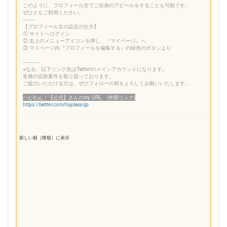
このように、プロフィール文でご自身のアピールをすることも可能です。
ぜひともご利用ください。
--------
【プロフィール文の設定の仕方】
① サイトへログイン
② 右上のメニューアイコンを押し、『マイページ』へ
③ マイページ内『プロフィールを編集する』の緑色のボタンより
-----------
※なお、以下リンク先はTwitterのメインアカウントになります。
各種の拡散案件を取り扱っております。
ご協力いただける方は、ぜひフォローの程をよろしくお願いいたします...
ハピわん！【公式】さんのmy URL (外部リンク)
https://twitter.com/hapiwanjp
新しい順（降順）に表示