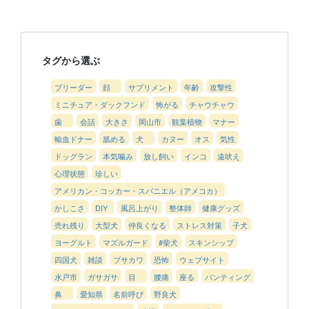
タグから選ぶ
ブリーダー
顔
サプリメント
年齢
攻撃性
ミニチュア・ダックフンド
怖がる
チャウチャウ
歯
会話
大きさ
岡山市
観葉植物
マナー
輸血ドナー
舐める
犬
カヌー
オス
気性
ドッグラン
本気噛み
放し飼い
インコ
遠吠え
心理状態
珍しい
アメリカン・コッカー・スパニエル（アメコカ）
かしこさ
DIY
風呂上がり
整体師
健康グッズ
売れ残り
大型犬
仲良くなる
ストレス対策
子犬
ヨーグルト
マズルガード
#柴犬
スキンシップ
四国犬
雑談
ブサカワ
恐怖
ウェブサイト
水戸市
ガサガサ
目
腰痛
座る
パンティング
鼻
愛知県
名前呼び
野良犬