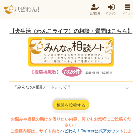
会員登録
ログイン
メニュー
【犬生活（わんこライフ）の相談・質問はこちら】
7326件
【投稿掲載数】
2026-08-08 14:23時点
『みんなの相談ノート』って？
相談を投稿する
お悩みや皆様の助けを借りたい内容、何でもお気軽にご投稿くだ
さい！
ご投稿内容は、サイト内と
ハピわん！Twitter公式アカウント
によ