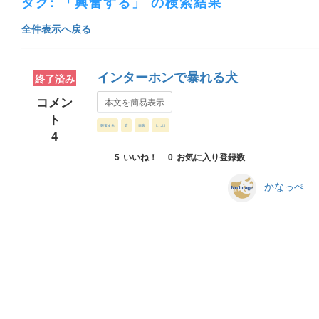
タグ: 「興奮する」 の検索結果
全件表示へ戻る
インターホンで暴れる犬
終了済み
コメン
本文を簡易表示
ト
興奮する
音
来客
しつけ
4
5
いいね！
0
お気に入り登録数
かなっぺ