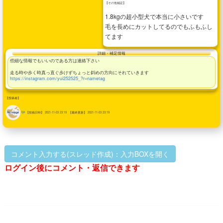
【その他補足】
1.8kgの超小型犬で本当に小さいです
毛を長めにカットしてるのでもふもふし
てます
詳細・補足情報
些細な情報でもいいのである方は連絡下さい
走る時や歩く時真っ直ぐ歩けずちょっと斜めの方向にそれていきます
https://instagram.com/yui252525_?r=nametag
【投稿者】
iga
【投稿日時】
2021-11-03 23:19
【最終更新】
2021-11-03 23:19
コメント入力する(スレッド作成)：入力BOXを開く
ログイン後にコメント・返信できます