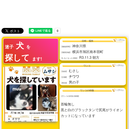
犬
日時・場所
神奈川県
迷子
を
【都道府県】
横浜市旭区南本宿町
【場所詳細】
探して
R3.11.3 朝方
ます!
【いなくなった日時】
ワンコ
むさし
【名前】
チワワ
【犬種】
男の子
【性別】
ワンコの特徴
【ワンコの外見の特徴】
首輪無し
黒と白のブラックタンで尻尾がライオン
カットになっています