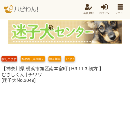
会員登録
ログイン
メニュー
探してます
首都圏（南関東）
神奈川県
チワワ
【神奈川県 横浜市旭区南本宿町 | R3.11.3 朝方 】
むさしくん | チワワ
[迷子犬No.2049]