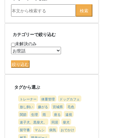
カテゴリーで絞り込む
未解決のみ
タグから選ぶ
トレーナー
体重管理
ドッグカフェ
放し飼い
嫌がる
宮城県
毛色
関節
生理
雨
座る
遠視
迷子犬、黒柴犬。
同居
柴犬
留守番
マムシ
病気
おでかけ
被毛
嗅覚ゲーム