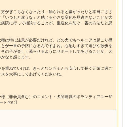
き方がぎこちなくなったり、触られると嫌がったりと本当にささ
て「いつもと違うな」と感じる小さな変化を見逃さないことが大
に病院に行って相談することが、重症化を防ぐ一番の方法だと思
犬種は特に注意が必要だけれど、どの犬でもヘルニアは起こり得
ことが一番の予防になるんですよね。心配しすぎて遊びや散歩を
、その子が楽しく暮らせるようにサポートしてあげることが、犬
いかなと感じます。
夫を重ねていけば、きっとワンちゃんも安心して長く元気に過ご
ースを大事にしてあげてくださいね。
ー様（非会員含む）のコメント・犬関連職のボランティアユーザ
ポート含む】
】