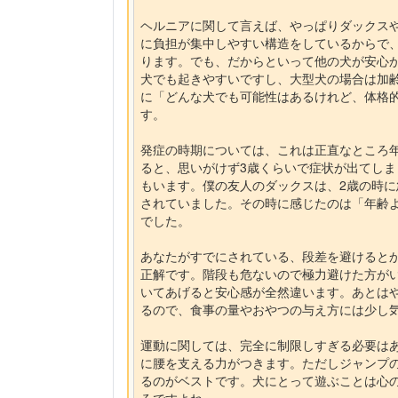
ヘルニアに関して言えば、やっぱりダックス
に負担が集中しやすい構造をしているからで
ります。でも、だからといって他の犬が安心
犬でも起きやすいですし、大型犬の場合は加
に「どんな犬でも可能性はあるけれど、体格
す。
発症の時期については、これは正直なところ
ると、思いがけず3歳くらいで症状が出てし
もいます。僕の友人のダックスは、2歳の時
されていました。その時に感じたのは「年齢
でした。
あなたがすでにされている、段差を避けると
正解です。階段も危ないので極力避けた方が
いてあげると安心感が全然違います。あとは
るので、食事の量やおやつの与え方には少し
運動に関しては、完全に制限しすぎる必要は
に腰を支える力がつきます。ただしジャンプ
るのがベストです。犬にとって遊ぶことは心
ろですよね。