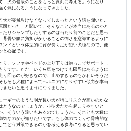
て、犬の健康のことをもっと真剣に考えるようになり、
強く気になるようになってきました。
る犬が突然歩けなくなってしまったという話を聞いたこ
原因だった」と聞いて、そんなことが本当にあるのかと
ったりジャンプしたりするのは当たり前のことだと思っ
、背骨や腰に負担がかかることの怖さを意識するように
フンドという体型的に背が長く足が短い犬種なので、他
かと心配です。
たり、ソファやベッドの上り下りは抱っこでサポートし
もりです。ただ、いくら気をつけても限界はあるように
走り回るのが好きなので、止めすぎるのもかわいそうだ
そもそも犬種によってヘルニアになりやすい傾向が本当
おきたいと思うようになりました。
コーギーのような胴が長い犬が特にリスクが高いのかな
はどうなのでしょうか。小型犬だから起こりやすいと
か、そういう違いもあるのでしょうか。それとも犬種に
病気なのかが知りたいです。もし体のつくりや骨格的な
してどう対策できるのかを考える参考になると思ってい