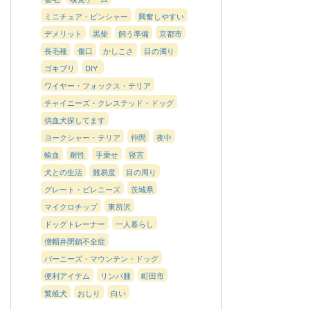
ミニチュア・ピンシャー
興奮しやすい
デメリット
黒柴
飼う準備
京都市
長毛種
傷口
かしこさ
目の濁り
ゴキブリ
DIY
ワイヤー・フォックス・テリア
チャイニーズ・クレステッド・ドッグ
供血犬探してます
ヨークシャー・テリア
仲間
夜中
輸血
耐性
手乗せ
寝言
犬との生活
難易度
目の周り
グレート・ピレニーズ
茨城県
マイクロチップ
東所沢
ドッグトレーナー
一人暮らし
僧帽弁閉鎖不全症
バーニーズ・マウンテン・ドッグ
便利アイテム
リンパ腫
町田市
繁殖犬
おしり
白い