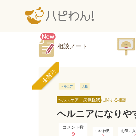
相談ノート
未解決
ヘルニア
犬種
ヘルスケア・病気怪我
に関する相談
ヘルニアになりや
コメント数
いいね数
お気に入
2
0