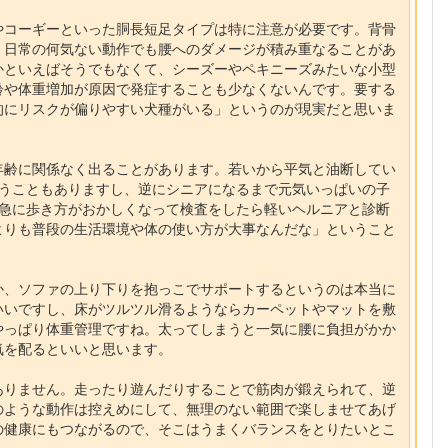
やコーギーといった胴長短足タイプは特に注意が必要です。背骨
、日常の何気ない動作でも腰へのダメージが積み重なることがあ
かといえばそうでもなくて、シーズーやペキニーズみたいな小型
齢や体重増加が原因で発症することも少なくないんです。要する
的にリスクが偏りやすい犬種がいる」というのが現実だと思いま
年齢に関係なく出ることがあります。若いから平気と油断してい
まうこともありますし、逆にシニアになるまで元気いっぱいの子
に急に歩き方がおかしくなって検査をしたら軽いヘルニアと診断
よりも普段の生活環境や体の使い方が大事なんだな」ということ
か、ソファの上り下りを抱っこでサポートするというのは本当に
いいですし、床がツルツル滑るようならカーペットやマットを敷
やっぱり体重管理ですね。太ってしまうと一気に腰に負担がかか
気を配るといいと思います。
ありません。走ったり遊んだりすることで筋肉が鍛えられて、逆
のような動作は控えめにして、無理のない範囲で楽しませてあげ
の健康にもつながるので、そこはうまくバランスをとりたいとこ