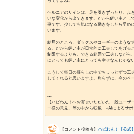
ヘルニアのサインは、足を引きずったり、歩
いな変化から出てきます。だから飼い主とし
事です。少しでも気になる動きをしたら早め
います。
結局のところ、ダックスやコーギーのような
る。だから飼い主が日常的に工夫してあげる
制限するよりも、できる範囲で工夫しながら
にとっても飼い主にとっても幸せなんじゃな
こうして毎日の暮らしの中でちょっとずつ工
してくれると思いますよ。焦らずに、今のペ
---
【ハピわん！へお寄せいただいた一般ユーザ
ー様の意見、等の中から転載 ※AIによるサ
【コメント投稿者】
ハピわん！【公式