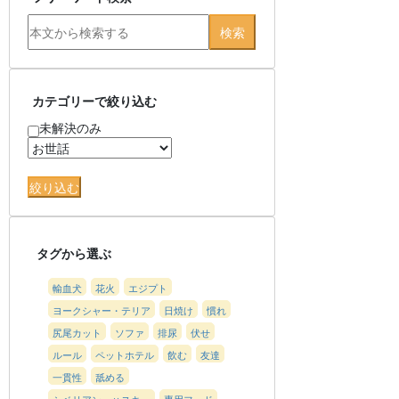
カテゴリーで絞り込む
未解決のみ
タグから選ぶ
輸血犬
花火
エジプト
ヨークシャー・テリア
日焼け
慣れ
尻尾カット
ソファ
排尿
伏せ
ルール
ペットホテル
飲む
友達
一貫性
舐める
シベリアン・ハスキー
専用フード