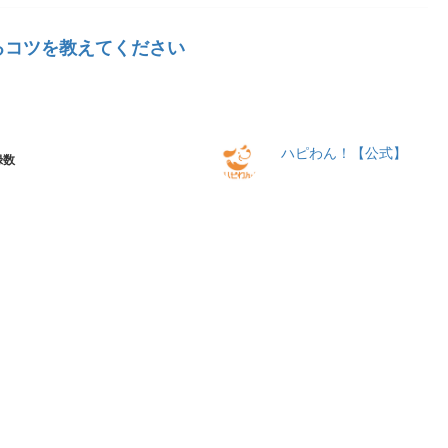
るコツを教えてください
ハピわん！【公式】
録数