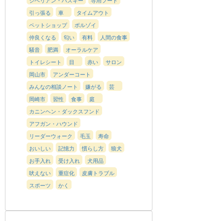
引っ張る
車
タイムアウト
ペットショップ
ボルゾイ
仲良くなる
匂い
有料
人間の食事
騒音
肥満
オーラルケア
トイレシート
目
赤い
サロン
岡山市
アンダーコート
みんなの相談ノート
嫌がる
芸
岡崎市
習性
食事
庭
カニンヘン・ダックスフンド
アフガン・ハウンド
リーダーウォーク
毛玉
寿命
おいしい
記憶力
慣らし方
狼犬
お手入れ
受け入れ
犬用品
吠えない
重症化
皮膚トラブル
スポーツ
かく