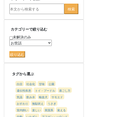
カテゴリーで絞り込む
未解決のみ
タグから選ぶ
白目
社会化
甘味
公園
遺伝性疾患
トイ・プードル
過ごし方
気温
飲み水
輸血犬
サモエド
おすわり
無駄吠え
うさぎ
室内飼い
楽しい
英国系
覚える
自動
いたずら
アフガン・ハウンド