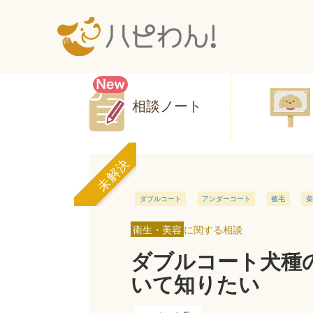
相談ノート
未解決
ダブルコート
アンダーコート
被毛
柴
衛生・美容
に関する相談
ダブルコート犬種
いて知りたい