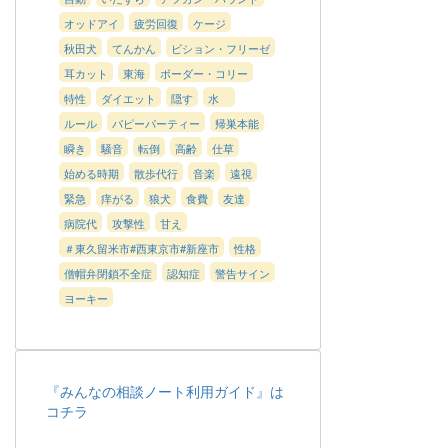
オッドアイ
疲労回復
ケージ
秋田犬
てんかん
ビション・フリーゼ
耳カット
東海
ボーダー・コリー
特性
ダイエット
隠す
水
ルール
パピーパーティー
帰巣本能
瞬き
騒音
転倒
高齢
仕草
始める時期
散歩代行
音楽
遠視
緊急
痒がる
狼犬
食費
友達
病院代
攻撃性
甘え
＃東久留米市#西東京市#新座市
性格
僧帽弁閉鎖不全症
認知症
警告サイン
ヨーキー
『みんなの相談ノート利用ガイド』は
コチラ