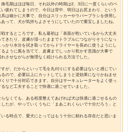
換毛期はほぼ毎日、それ以外の時期は2、3日に一度くらいのペ
互い疲れてしまうので、今日は背中、明日はお尻まわり、という
道具は確かに大事で、自分はスリッカーやラバーブラシを併用し
もあって、犬が気持ちよさそうにしていたので重宝しましたね。
苦戦するところです。私も最初は「表面が乾いているから大丈夫
ってきたり、皮膚が湿ったままでトラブルにつながりそうになっ
しっかり水分を拭き取ってからドライヤーを長めに使うようにし
てるように風を当てて、皮膚までしっかり乾かす意識が大事で
慣れさせながらが無理なく続けられる方法でした。
ですが、だからといって毛を丸刈りにする必要はないと感じてい
あるので、必要以上にカットしてしまうと逆効果になりかねませ
づくりで十分対応できます。自分はサーキュレーターをよく使っ
するなど工夫することで快適に過ごせていました。
ならなくても、ある程度整えてあげれば犬は快適に過ごせるもの
ましたが、やっていくうちに「まあこれくらいで十分だろう」と
ている時点で、愛犬にとってはもう十分に頼れる存在だと思いま