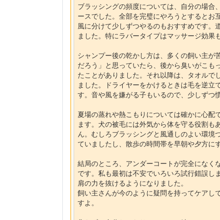
ブラッシングの頻度については、自分の場合、
ースでした。全部を完璧にやろうとするとお
風に分けて少しずつやるのもおすすめです。
ました。特にラバータイプはマッサージ効果
シャンプー後の乾かし方は、多くの飼い主が
だろう」と思っていたら、後から臭いがこも
たことがありました。それ以降は、タオルで
ました。ドライヤーをかけるときは毛を逆立
す。音や風を嫌がる子もいるので、少しずつ
夏場の蒸れや熱こもりについては確かに心配
ます。犬の被毛には外気から体を守る役割も
ん。むしろブラッシングと風通しのよい環境
ていましたし、散歩の時間帯を早朝や夕方に
結局のところ、アンダーコートが完全になく
です。私も最初は不安でいろいろ試行錯誤し
肩の力を抜けるようになりました。
飼い主さんが今のように疑問を持ってケアし
すよ。