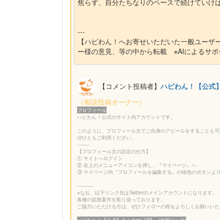
焦らず、自分たちなりのペースで続けていけ
---
【ハピわん！へお寄せいただいた一般ユーザ
ー様の意見、等の中から転載 ※AIによるサ
【コメント投稿者】
ハピわん！【公式
（相談投稿オーナー）
プロフィール
ハピわん！公式のサイト内アカウントです。
このように、プロフィール文でご自身のアピールをすることも可
ぜひともご利用ください。
--------
【プロフィール文の設定の仕方】
① サイトへログイン
② 右上のメニューアイコンを押し、『マイページ』へ
③ マイページ内『プロフィールを編集する』の緑色のボタンよ
-----------
※なお、以下リンク先はTwitterのメインアカウントになります。
各種の拡散案件を取り扱っております。
ご協力いただける方は、ぜひフォローの程をよろしくお願いいたし