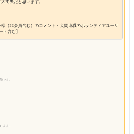
ば大丈夫だと思います。
ー様（非会員含む）のコメント・犬関連職のボランティアユーザ
ポート含む】
】
能です。
り
ます...